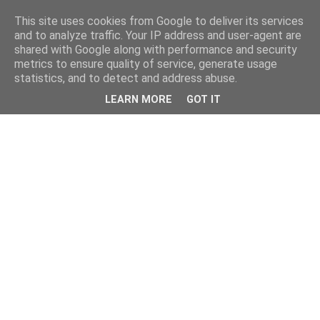
This site uses cookies from Google to deliver its services
and to analyze traffic. Your IP address and user-agent are
shared with Google along with performance and security
metrics to ensure quality of service, generate usage
statistics, and to detect and address abuse.
LEARN MORE
GOT IT