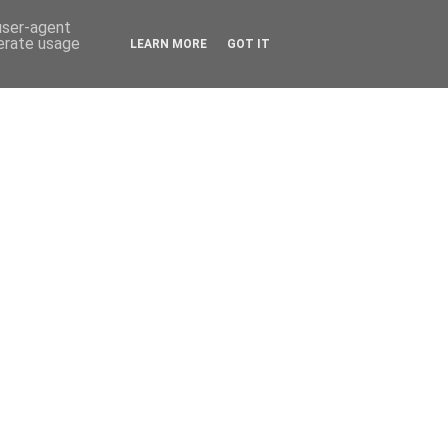
 user-agent
nerate usage
LEARN MORE
GOT IT