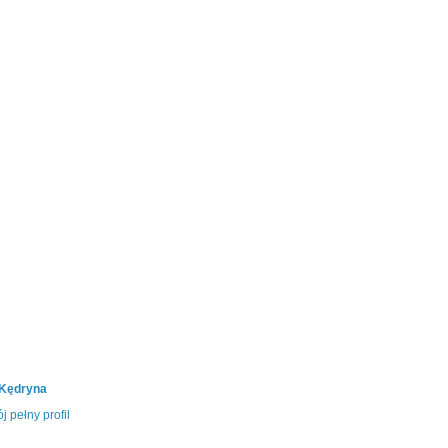
 Kędryna
j pełny profil