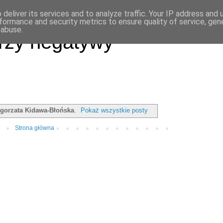
deliver its services and to analyze traffic. Your IP address and
formance and security metrics to ensure quality of service, ge
 abuse.
rzy negatywy
gorzata Kidawa-Błońska
.
Pokaż wszystkie posty
Strona główna