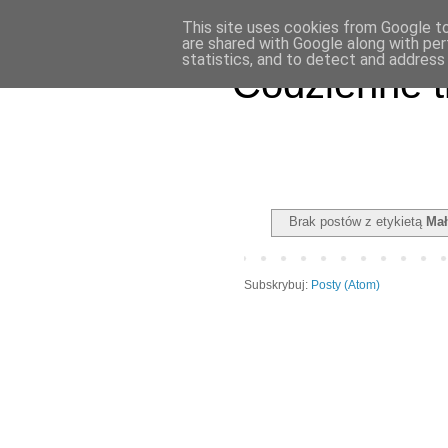
This site uses cookies from Google to 
are shared with Google along with per
statistics, and to detect and address
Codzienne t
Brak postów z etykietą
Mał
Subskrybuj:
Posty (Atom)