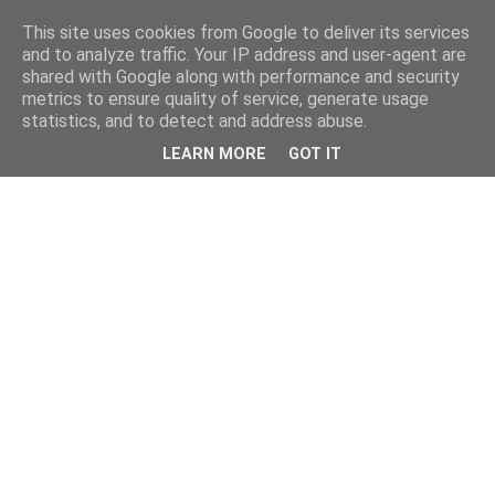
This site uses cookies from Google to deliver its services
and to analyze traffic. Your IP address and user-agent are
shared with Google along with performance and security
metrics to ensure quality of service, generate usage
statistics, and to detect and address abuse.
LEARN MORE
GOT IT