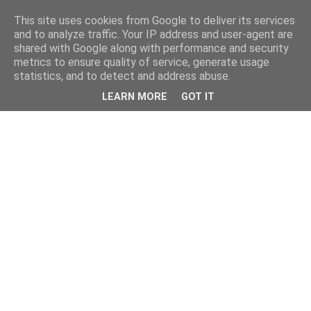
This site uses cookies from Google to deliver its services
and to analyze traffic. Your IP address and user-agent are
shared with Google along with performance and security
metrics to ensure quality of service, generate usage
statistics, and to detect and address abuse.
LEARN MORE
GOT IT