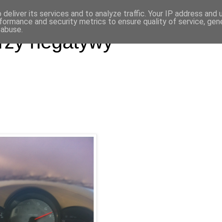
deliver its services and to analyze traffic. Your IP address and
formance and security metrics to ensure quality of service, ge
 abuse.
rzy negatywy