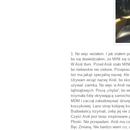
1. No więc wstałem. I jak stałem 
bo się dowiedziałem, że MINI się t
W Aïoli tłum. Przed Aïoli stało MIN
bo niebieskie nie zielone. Przepras
też ma jakąś specjalną nazwę. Ale 
Używam wciąż nazwy Aïoli, bo skor
używać zaimka. No więc w Aïoli na 
lajfstajlowych. Piszę „chyba”, bo
trzymała folię okrywającą samocho
MDM i zaczął zabudowywać dziurę,
koszykowej. Lano strop kolejnej k
Budowlańcy trzymali, żeby jej nie z
Część Aïoli jest teraz inspirowane
Płoski. Nie przepadam. Aïoli ma co
Bęc Zmianą. Nie bardzo wiem co, a