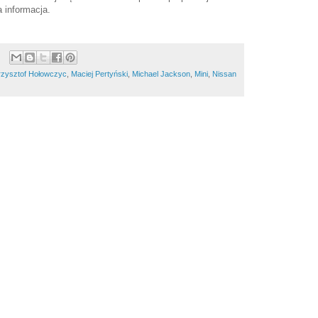
ła informacja.
rzysztof Hołowczyc
,
Maciej Pertyński
,
Michael Jackson
,
Mini
,
Nissan