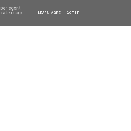
 user-agent
nerate usage
LEARN MORE
GOT IT