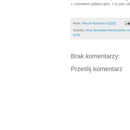
z szerokimi poboczami. I to jest z
Autor:
Marcin Kędryna
o
03:07
Etykiety:
Aïoli
,
Bronisław Komorowski
,
K
GTR
Brak komentarzy:
Prześlij komentarz