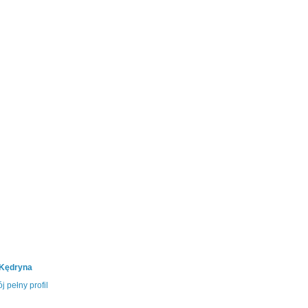
 Kędryna
j pełny profil