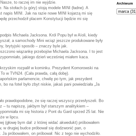
asze, to raczej im nie wyjdzie.
Archiwum
. Na stołach (u góry) stoją modele MINI (ładne). A
t napis MINI. Jak na razie nowe MINI kojarzą mi się
będę przechodził placem Konstytucji będzie mi się
odpis Michaela Jacksona. Król Popu był w Aïoli, kiedy
 słyszał, a samochody Mini wciąż jeszcze produkowane były
ny, brytyjski sposób – znaczy byle jak.
szczono wiązankę przebojów Michaela Jacksona. I to jest
przypomniało, jakiego dzień wcześniej miałem kaca.
okrzyskim rozpalił w kominku. Prezydent Komorowski na
 To w TVN24. (Cała prawda, całą dobę).
japońskim parlamencie, chwilę po tym, jak prezydent
, bo na fotel było zbyt niskie, jakaś pani powiedziała „Ja
ało prawdopodobne, że się raczej wszyscy przesłyszeli. Bo
 z – tu napiszę, jakbym był starszym analitykiem –
pomniała mi się historia z Pont du Gard sprzed 25 lat. Nie
że w lipcu.
nej (głowę bym dał: z której widać akwedukt) próbowałem
, w drugiej budce próbował się dodzwonić pan, o
y. Ja próbowałem, on próbował. Nic z tego nie wychodziło.