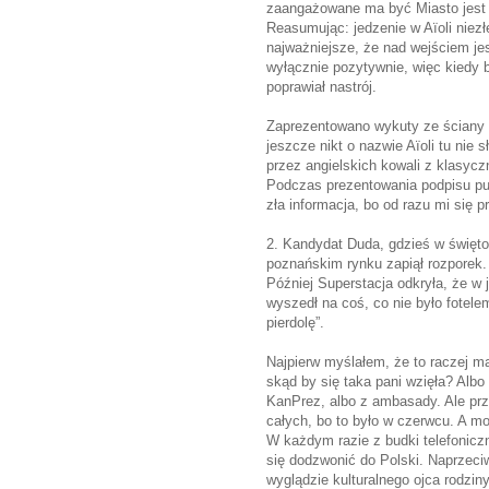
zaangażowane ma być Miasto jest N
Reasumując: jedzenie w Aïoli niezłe
najważniejsze, że nad wejściem jes
wyłącznie pozytywnie, więc kiedy 
poprawiał nastrój.
Zaprezentowano wykuty ze ściany p
jeszcze nikt o nazwie Aïoli tu nie
przez angielskich kowali z klasycz
Podczas prezentowania podpisu pu
zła informacja, bo od razu mi się 
2. Kandydat Duda, gdzieś w święt
poznańskim rynku zapiął rozporek.
Później Superstacja odkryła, że w 
wyszedł na coś, co nie było fotelem
pierdolę”.
Najpierw myślałem, że to raczej m
skąd by się taka pani wzięła? Albo
KanPrez, albo z ambasady. Ale przy
całych, bo to było w czerwcu. A mo
W każdym razie z budki telefonicz
się dodzwonić do Polski. Naprzeciw
wyglądzie kulturalnego ojca rodzin