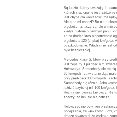
Są ludzie, którzy uważają, że samo
których irracjonalne jest jeżdżeni
jest chyba dla większości rozsądny
Ale o co mi chodzi? Bo nie o ekstr
prędkości. Znaczy są, ale w miejs
kiedyś historię o pewnym panu, kt
że na drodze ktoś niepotrzebnie og
prędkością 120 (chyba) km/godz. A
odszkodowanie. Władza nie jest od 
było bezpieczniej.
Mercedes klasy S, który przy pręd
jest zepsuty. I jeżdżąc nim stwarz
Hołowczyc. Samochody się różnią. S
80 km/godz. są w stanie dają małe
przy prędkości 300 km/godz. zachow
Samochody się różnią. Jako wycho
jeździć szybciej niż 100 km/godz. 
Różnią się również kierowcy. Nie k
znaczy, że inni się nie nauczą.
Hołowczyc nie powinien przekracz
podejrzenia, że większość ludzi, 
drodze stwarza dużo większe zagro