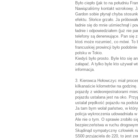
Było ciepło (jak to na południu Fra
Nawiązaliśmy kontakt wzrokowy. Ja
Gardon sobie płynął chyba stosun
efektu. Słońce grzało. Ja próbow
ładnie się do mnie uśmiechnął i po
ładnie i odpowiedziałem (już nie p
telefony są denerwujące. Pan się z
ktoś może rozumieć, co mówi. To b
francuskiej prowincji było podobn
polsku w Tokio.
Kiedyś było prosto. Byle kto się a
załapać. A tylko byle kto używał wte
informacja.
3. Kierowca Hołowczyc miał proces 
kilkanaście kilometrów na godzinę. 
pojazdy z wideorejestratorami mie
pojazdu ustalana jest na oko. Przy
ustalał prędkość pojazdu na podsta
Ja tam bym wolał państwo, w który
policja wykroczenia udowadniała w
Ale nie o tym. O sprawie zrobiło s
bezpieczeństwa w ruchu drogowym
Skądinąd sympatyczny człowiek nap
S500 przyjaciela do 220, to jest z