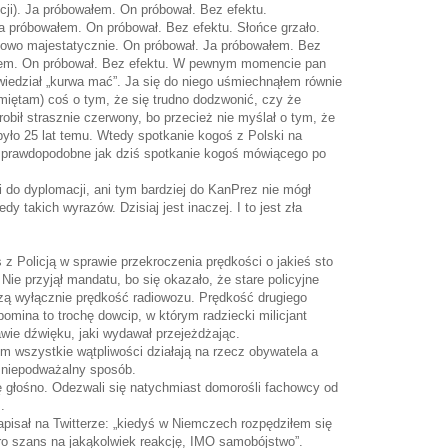
ncji). Ja próbowałem. On próbował. Bez efektu.
 próbowałem. On próbował. Bez efektu. Słońce grzało.
kowo majestatycznie. On próbował. Ja próbowałem. Bez
ałem. On próbował. Bez efektu. W pewnym momencie pan
wiedział „kurwa mać”. Ja się do niego uśmiechnąłem równie
amiętam) coś o tym, że się trudno dodzwonić, czy że
robił strasznie czerwony, bo przecież nie myślał o tym, że
yło 25 lat temu. Wtedy spotkanie kogoś z Polski na
ie prawdopodobne jak dziś spotkanie kogoś mówiącego po
ni do dyplomacji, ani tym bardziej do KanPrez nie mógł
dy takich wyrazów. Dzisiaj jest inaczej. I to jest zła
z Policją w sprawie przekroczenia prędkości o jakieś sto
Nie przyjął mandatu, bo się okazało, że stare policyjne
rzą wyłącznie prędkość radiowozu. Prędkość drugiego
pomina to trochę dowcip, w którym radziecki milicjant
wie dźwięku, jaki wydawał przejeżdżając.
m wszystkie wątpliwości działają na rzecz obywatela a
 niepodważalny sposób.
ię głośno. Odezwali się natychmiast domorośli fachowcy od
.
isał na Twitterze: „kiedyś w Niemczech rozpędziłem się
ero szans na jakąkolwiek reakcję, IMO samobójstwo”.