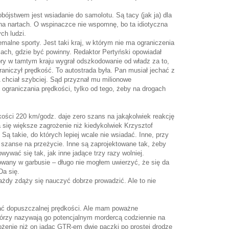
bójstwem jest wsiadanie do samolotu. Są tacy (jak ja) dla
e na nartach. O wspinaczce nie wspomnę, bo ta idiotyczna
ch ludzi.
emalne sporty. Jest taki kraj, w którym nie ma ograniczenia
cach, gdzie być powinny. Redaktor Pertyński opowiadał
óry w tamtym kraju wygrał odszkodowanie od władz za to,
raniczył prędkość. To autostrada była. Pan musiał jechać z
 chciał szybciej. Sąd przyznał mu milionowe
ograniczania prędkości, tylko od tego, żeby na drogach
kości 220 km/godz. daje zero szans na jakąkolwiek reakcję
a się większe zagrożenie niż kiedykolwiek Krzysztof
ą takie, do których lepiej wcale nie wsiadać. Inne, przy
 szanse na przeżycie. Inne są zaprojektowane tak, żeby
ywać się tak, jak inne jadące trzy razy wolniej.
wany w garbusie – długo nie mogłem uwierzyć, że się da
Da się.
ażdy zdąży się nauczyć dobrze prowadzić. Ale to nie
ać dopuszczalnej prędkości. Ale mam poważne
którzy nazywają go potencjalnym mordercą codziennie na
żenie niż on jadąc GTR-em dwie paczki po prostej drodze