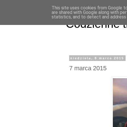
This site uses cookies from Google to 
are shared with Google along with per
statistics, and to detect and address
Codzienne t
niedziela, 8 marca 2015
7 marca 2015