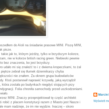
poszedłem do Aïoli na śniadanie prasowe MINI. Piszę MINI,
ak pisze.
I takie jak to, którym jeżdżę, tylko w brzydszym kolorze,
zam, nie w kolorze british racing green. Niebieski pewnie
to bez znaczenia, bo jest brzydszy.
o udało mi się znaleźć to i z dwiema kropeczkami, to żal
piętrze zebrał się tłumek dziennikarzy chyba
 większości nie znałem. Za oknem grupa budowlańców
dy. Ktoś postanowił naprawić krzywdę, jaką wyrządził
 która została po budynkach niegdyś stojących przy
ondygnacji. Folia chroniła samochody przed uszkodzeniami.
wiało.
Marcin
 przez MINI. Znaczy przeprojektował tę część architekt
Wyświetl mó
ś robić z placem konstytucji razem z Miasto jest Nasze i
le mam nadzieje, że im nie wyjdzie. Inaczej – skoro