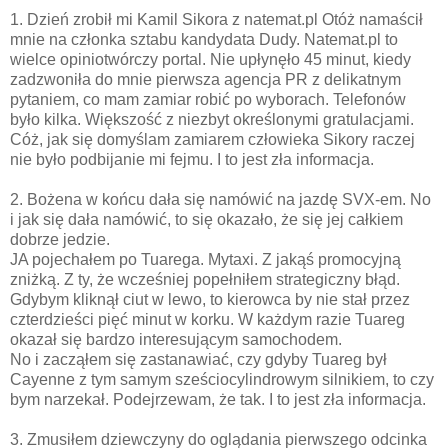
1. Dzień zrobił mi Kamil Sikora z natemat.pl Otóż namaścił
mnie na członka sztabu kandydata Dudy. Natemat.pl to
wielce opiniotwórczy portal. Nie upłynęło 45 minut, kiedy
zadzwoniła do mnie pierwsza agencja PR z delikatnym
pytaniem, co mam zamiar robić po wyborach. Telefonów
było kilka. Większość z niezbyt określonymi gratulacjami.
Cóż, jak się domyślam zamiarem człowieka Sikory raczej
nie było podbijanie mi fejmu. I to jest zła informacja.
2. Bożena w końcu dała się namówić na jazdę SVX-em. No
i jak się dała namówić, to się okazało, że się jej całkiem
dobrze jedzie.
JA pojechałem po Tuarega. Mytaxi. Z jakąś promocyjną
zniżką. Z ty, że wcześniej popełniłem strategiczny błąd.
Gdybym kliknął ciut w lewo, to kierowca by nie stał przez
czterdzieści pięć minut w korku. W każdym razie Tuareg
okazał się bardzo interesującym samochodem.
No i zacząłem się zastanawiać, czy gdyby Tuareg był
Cayenne z tym samym sześciocylindrowym silnikiem, to czy
bym narzekał. Podejrzewam, że tak. I to jest zła informacja.
3. Zmusiłem dziewczyny do oglądania pierwszego odcinka