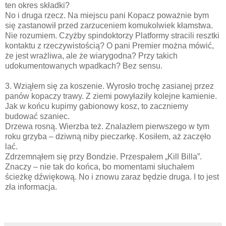
ten okres składki?
No i druga rzecz. Na miejscu pani Kopacz poważnie bym
się zastanowił przed zarzuceniem komukolwiek kłamstwa.
Nie rozumiem. Czyżby spindoktorzy Platformy stracili resztki
kontaktu z rzeczywistością? O pani Premier można mówić,
że jest wrażliwa, ale że wiarygodna? Przy takich
udokumentowanych wpadkach? Bez sensu.
3. Wziąłem się za koszenie. Wyrosło trochę zasianej przez
panów kopaczy trawy. Z ziemi powyłaziły kolejne kamienie.
Jak w końcu kupimy gabionowy kosz, to zaczniemy
budować szaniec.
Drzewa rosną. Wierzba też. Znalazłem pierwszego w tym
roku grzyba – dziwną niby pieczarkę. Kosiłem, aż zaczęło
lać.
Zdrzemnąłem się przy Bondzie. Przespałem „Kill Billa”.
Znaczy – nie tak do końca, bo momentami słuchałem
ścieżkę dźwiękową. No i znowu zaraz będzie druga. I to jest
zła informacja.