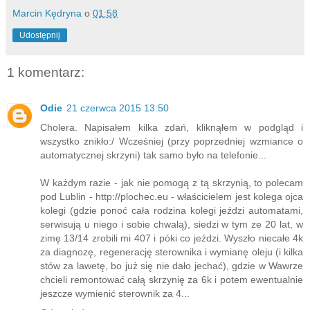
Marcin Kędryna
o
01:58
Udostępnij
1 komentarz:
Odie
21 czerwca 2015 13:50
Cholera. Napisałem kilka zdań, kliknąłem w podgląd i
wszystko znikło:/ Wcześniej (przy poprzedniej wzmiance o
automatycznej skrzyni) tak samo było na telefonie...
W każdym razie - jak nie pomogą z tą skrzynią, to polecam
pod Lublin - http://plochec.eu - właścicielem jest kolega ojca
kolegi (gdzie ponoć cała rodzina kolegi jeździ automatami,
serwisują u niego i sobie chwalą), siedzi w tym ze 20 lat, w
zimę 13/14 zrobili mi 407 i póki co jeździ. Wyszło niecałe 4k
za diagnozę, regenerację sterownika i wymianę oleju (i kilka
stów za lawetę, bo już się nie dało jechać), gdzie w Wawrze
chcieli remontować całą skrzynię za 6k i potem ewentualnie
jeszcze wymienić sterownik za 4...