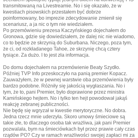
transmitowaną na Livestreamie. No i się okazało, że w
kwestiach pisowskich przestałem być dobrze
poinformowany, bo imprezie zdecydowanie zmienił się
scenariusz, a ja nic o tym nie wiedziałem.
Po przemówieniu prezesa Kaczyńskiego dojechałem do
Gronowa, gdzie się dowiedziałem, że dalej nic nie wiadomo,
co to będzie ze skrzynią do Suburbana. Niczego, poza tym,
że ci, od rozkładanego Tahoe, ze skrzynię chcą cztery
tysiące. Za dużo. I to jest zła informacja.
Do domu dojechałem na przemówienie Beaty Szydło.
Później TVP Info przeskoczyło na panią premier Kopacz.
Zauważyłem, że w pewnej warstwie oba przemówienia były
bardzo podobne. Różniły się jakością wygłaszania. No i
tym, że to, pani Premier, było doprawione przez ministra
Kamińskiego hejtem. No i tylko ten hejt powodował jakąś
reakcję zebranej publiczności.
Nie będę się wgryzał w kwestie merytoryczne. No dobra.
Jedna rzecz mnie uderzyła. Skoro umowy śmieciowe są
takie złe, to dlaczego osoba tak wrażliwa, jak pani Premier
pozwalała, bym na śmieciówkach był przez prawie cały czas
rządów PO? Czy w ramach wrażliwości swojej zapłaci mi za