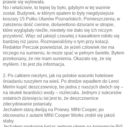
prawie się wylewała.
No i właściwie, to lepiej by było, gdybym w tej wannie
został. Budynek, w którym spałem to były niegdysiejsze
koszary 15 Pułku Ułanów Poznańskich. Pomieszczenia, w
założeniu dość ciemne, doświetlono dziurami w stropie,
które wyglądały nieźle, niestety nie dało się ich niczym
przysłonić. Więc od jakiejś czwartej z kawałkiem robiło się
bardziej niż jasno. Rozmawialiśmy o tym przy kolacji.
Redaktor Perczak powiedział, że jeżeli człowiek nie ma
niczego na sumieniu, to może spać w pełnym świetle. Byłem
przekonany, że nie mam sumienia. Okazało się, że się
myliłem. I to jest zła informacja.
2. Po całkiem niezłym, jak na polskie warunki hotelowe
śniadaniu ruszyłem na wieś. Po drodze wpadłem do Leroi
Merlin kupić deszczownicę, bo jedna z naszych dwóch się –
na skutek twardości wody – rozleciała. Jednym z sukcesów
ostatnich dziesięciu lat jest to, że deszczownice
zdecydowanie potaniały.
Jechałem starą dwóją na Pniewy. MINI Cooper, po
obcowaniu z autami MINI Cooper Works zrobił się jakoś
słaby.
Jechałem spokojnie łypiąc jednym okiem na konwencję PiS