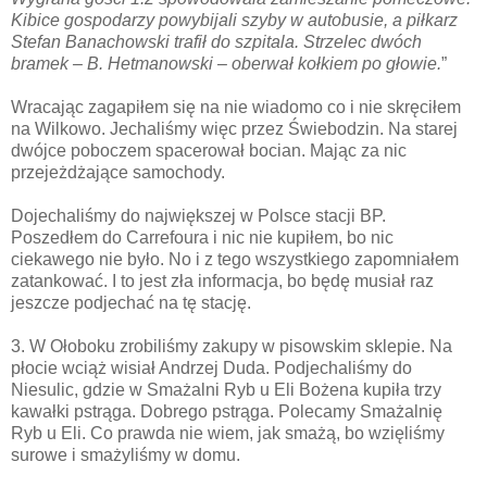
Kibice gospodarzy powybijali szyby w autobusie, a piłkarz
Stefan Banachowski trafił do szpitala. Strzelec dwóch
bramek – B. Hetmanowski – oberwał kołkiem po głowie.
”
Wracając zagapiłem się na nie wiadomo co i nie skręciłem
na Wilkowo. Jechaliśmy więc przez Świebodzin. Na starej
dwójce poboczem spacerował bocian. Mając za nic
przejeżdżające samochody.
Dojechaliśmy do największej w Polsce stacji BP.
Poszedłem do Carrefoura i nic nie kupiłem, bo nic
ciekawego nie było. No i z tego wszystkiego zapomniałem
zatankować. I to jest zła informacja, bo będę musiał raz
jeszcze podjechać na tę stację.
3. W Ołoboku zrobiliśmy zakupy w pisowskim sklepie. Na
płocie wciąż wisiał Andrzej Duda. Podjechaliśmy do
Niesulic, gdzie w Smażalni Ryb u Eli Bożena kupiła trzy
kawałki pstrąga. Dobrego pstrąga. Polecamy Smażalnię
Ryb u Eli. Co prawda nie wiem, jak smażą, bo wzięliśmy
surowe i smażyliśmy w domu.