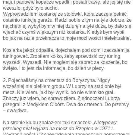
maju) panowie kopacze wpadli i posiali trawę, ale jej się nie
wzeszło, gdyż było sucho.
Wyprowadziłem kosiarkę ze stołówki, która zaczęła pełnić
ostatnio funkcję garażu. Radzi sobie z tym na tyle dobrze, że
najchętniej wybył bym w niej dziurę na tyle dużą, by dało się
wjechać czymś większym niż kosiarka. Kiedyś bym wybił,
bo jak na razie przekracza to moje możliwości intelektualne.
Kosiarka jakoś odpaliła, dojechałem pod dom i zacząłem ją
tuningować. Zrobiłem kółko, żeby sprawdzić czy tuning
wyszedł. Wyszedł. Nie mogłem się zabrać za koszenie, bo
święto. I to jest zła informacja, bo dzień w plecy.
2. Pojechaliśmy na cmentarz do Boryszyna. Nigdy
wcześniej nie pieliłem grobu. W Lubrzy na stadionie był
mecz. Nie wiem, jaki był wynik, bo nie wiem kto grał.
Znaczy już wiem, bo sprawdziłem. Zjednoczeni Lubrza
przegrali z Medykiem Cibórz. Dwa do czterech. Do przerwy
– dwa-dwa.
Na stronie klubu znalazłem taki smaczek: „
Nietypowy
przebieg miał wyjazd na mecz do Rzepina w 1971 r.
Wygrana gości 1:2 spowodowała zamieszanie pomeczowe.