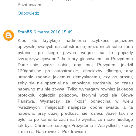
Pozdrawiam
Odpowiedz
Stan55
6 marca 2016 15:49
Ktos kto krytykuje nadmierna szybkosc pojazdow
uprzywilejowanych na autostradzie, moze niech sobie zada
pytanie: po kiego grzyba wogole sa to pojazdy
tzw.uprzywilejowane? Ja, ktory glosowalem na Prezydenta
Dude nie zycze sobie, aby moj Prezydent jezdzil
120/godzine po autostradzie, chociazby dlatego, aby
utrudnic zadanie jakiemus zlemyslacemu, czy po prostu,
zeby sie nie spaznial na umowione spotkania, bo czasu
napewno mu nie zbywa. Tylko wymagam rowniez jakiegos
protokolu ogledzin pojazdow, ktorymi wozi sie Glowe
Panstwa. Wystarczy, ze "ktos" ponadcina w wielu
"wrazliwych" miejscach najlepsza opone swiata, a ta
napewno przy duzej predkosci sie rozleci. Jezeli tak nie
bylo, to po komentarzach na fb wynika, ze moze niedlugo
tak byc. Chroncie naszego Prezydenta i Wszystkich, ktorzy
z nim sa. Nas rowniez. Pozdrawiam.