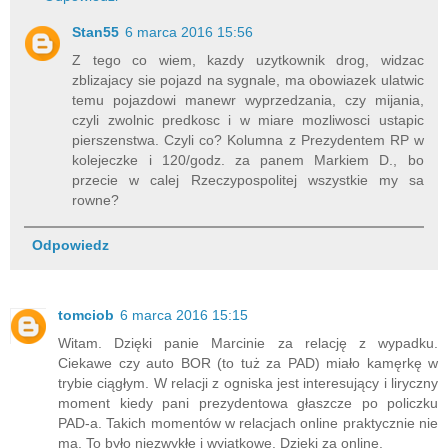
Stan55
6 marca 2016 15:56
Z tego co wiem, kazdy uzytkownik drog, widzac
zblizajacy sie pojazd na sygnale, ma obowiazek ulatwic
temu pojazdowi manewr wyprzedzania, czy mijania,
czyli zwolnic predkosc i w miare mozliwosci ustapic
pierszenstwa. Czyli co? Kolumna z Prezydentem RP w
kolejeczke i 120/godz. za panem Markiem D., bo
przecie w calej Rzeczypospolitej wszystkie my sa
rowne?
Odpowiedz
tomciob
6 marca 2016 15:15
Witam. Dzięki panie Marcinie za relację z wypadku.
Ciekawe czy auto BOR (to tuż za PAD) miało kamęrkę w
trybie ciągłym. W relacji z ogniska jest interesujący i liryczny
moment kiedy pani prezydentowa głaszcze po policzku
PAD-a. Takich momentów w relacjach online praktycznie nie
ma. To było niezwykłe i wyjątkowe. Dzięki za online.