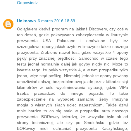
Odpowiedz
Unknown
6 marca 2016 18:39
Oglądałem kiedyś program na jakimś Discovery, czy coś w
ten deseń, gdzie pokazywano zabezpieczenia w limuzynie
prezydenta USA. Pokazane i omówione były też
szczegółowo opony jakich użyto w limuzynie także naszego
prezydenta. Zrobiono nawet test, gdzie wszystkie 4 opony
pękły przy znacznej prędkości. Samochód w czasie tego
testu jechał normalnie dalej jak gdyby nigdy nic. Może to
kwestia tego, że pękły wszystkie 4, a w tym przypadku tylko
jedna, więc stąd poślizg. Niemniej jednak te opony powinny
umożliwiać dalszą, bezproblemową jazdę przez kilkadziesiąt
kilometrów w celu wyeliminowania sytuacji, gdzie VIPa
trzeba przesadzać do innego pojazdu. To takie
zabezpieczenie na wypadek zamachu, żeby limuzyna
mogła o własnych siłach uciec napastnikom. Także dziwi
mnie bardzo to co się stało w przypadku auta naszego
prezydenta. BORowcy twierdzą, że wszystko było ok od
strony technicznej, ale czy po Smoleńsku, gdzie też
BORowcy mieli ochraniać prezydenta Kaczyńskiego,