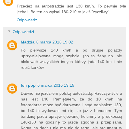
Przecież na autostradzie jest 130 km/h. To pewnie tyle
jechali. Bo ten co wpisał 180-210 to jakiś "życzliwy"
Odpowiedz
Odpowiedzi
Madzia
6 marca 2016 19:02
Po pierwsze 140 km/h a po drugie pojazdy
uprzywilejowane mogą szybciej (po to żeby np. nie
blokować wszystkich innych którzy jadą 140 km i nie
robić korków
loli pop
6 marca 2016 19:15
Dawno nie jeżdziłem polską autostradą. Rzeczywiście u
nas jest 140. Pamiętałem, że do 10 km/h na
fotoradarze może być darowane i stąd napisałem 130,
bo 140 to wydawało mi się, ze już z bonusem. Tym
bardziej jazda uprzywilejowanej kolumny z prędkością
140-150 na godzinę to jazda zgodna z przepisami.
Kogut na dachu nie ma nic do tego, ale argument w