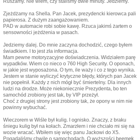
Ruszamy. Nie wiem, czy staliśmy dwie minuty. Jedziemy.
Zjeżdżamy na Shella. Pan Jacek, prezydencki kierowca pali
papierosa. Z dużym zaangażowaniem.
PAD w automacie robi sobie kawę. Rzuca jakimś żartem o
sensowności jeżdżenia w pasach.
Jedziemy dalej. Do mnie zaczyna dochodzić, czego byłem
świadkiem. I to jest zła informacja.
Mam pewne motoryzacyjne doświadczenia. Widziałem parę
wypadków. Wiem co nieco o 760 High Security. O oponach,
w jakie jest wyposażona. O tym, ile waży i co z tego wynika.
Jestem w stanie wyliczyć krytyczne błędy, których pan Jacek
nie popełnił. Każdy z nich mógł być śmiertelny. Dla innych
ludzi na drodze. Może niekoniecznie Prezydenta, bo ten
samochód zrobiony jest tak, by VIP przeżył.
Choć z drugiej strony jest zrobiony tak, że opony w nim nie
powinny wybuchać.
Wieczorem w Wiśle był kulig. I ognisko. Znaczy, z braku
śniegu kulig był na kołach. Zmarzłem i nie chciało mi się na
wozie wracać. Wbiłem się więc panu Jackowi do X5.
Pogadaliśmy chwilę o samochodach. O wyższości beemek