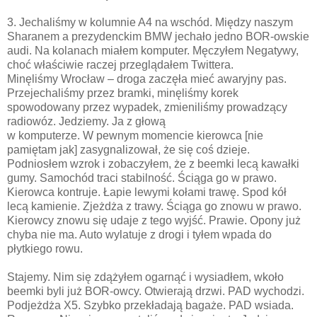
3. Jechaliśmy w kolumnie A4 na wschód. Między naszym
Sharanem a prezydenckim BMW jechało jedno BOR-owskie
audi. Na kolanach miałem komputer. Męczyłem Negatywy,
choć właściwie raczej przeglądałem Twittera.
Minęliśmy Wrocław – droga zaczęła mieć awaryjny pas.
Przejechaliśmy przez bramki, minęliśmy korek
spowodowany przez wypadek, zmieniliśmy prowadzący
radiowóz. Jedziemy. Ja z głową
w komputerze. W pewnym momencie kierowca [nie
pamiętam jak] zasygnalizował, że się coś dzieje.
Podniosłem wzrok i zobaczyłem, że z beemki lecą kawałki
gumy. Samochód traci stabilność. Ściąga go w prawo.
Kierowca kontruje. Łapie lewymi kołami trawę. Spod kół
lecą kamienie. Zjeżdża z trawy. Ściąga go znowu w prawo.
Kierowcy znowu się udaje z tego wyjść. Prawie. Opony już
chyba nie ma. Auto wylatuje z drogi i tyłem wpada do
płytkiego rowu.
Stajemy. Nim się zdążyłem ogarnąć i wysiadłem, wkoło
beemki byli już BOR-owcy. Otwierają drzwi. PAD wychodzi.
Podjeżdża X5. Szybko przekładają bagaże. PAD wsiada.