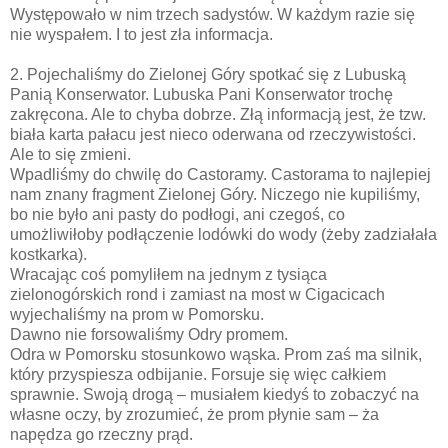
Występowało w nim trzech sadystów. W każdym razie się
nie wyspałem. I to jest zła informacja.
2. Pojechaliśmy do Zielonej Góry spotkać się z Lubuską
Panią Konserwator. Lubuska Pani Konserwator trochę
zakręcona. Ale to chyba dobrze. Złą informacją jest, że tzw.
biała karta pałacu jest nieco oderwana od rzeczywistości.
Ale to się zmieni.
Wpadliśmy do chwilę do Castoramy. Castorama to najlepiej
nam znany fragment Zielonej Góry. Niczego nie kupiliśmy,
bo nie było ani pasty do podłogi, ani czegoś, co
umożliwiłoby podłączenie lodówki do wody (żeby zadziałała
kostkarka).
Wracając coś pomyliłem na jednym z tysiąca
zielonogórskich rond i zamiast na most w Cigacicach
wyjechaliśmy na prom w Pomorsku.
Dawno nie forsowaliśmy Odry promem.
Odra w Pomorsku stosunkowo wąska. Prom zaś ma silnik,
który przyspiesza odbijanie. Forsuje się więc całkiem
sprawnie. Swoją drogą – musiałem kiedyś to zobaczyć na
własne oczy, by zrozumieć, że prom płynie sam – ża
napędza go rzeczny prąd.