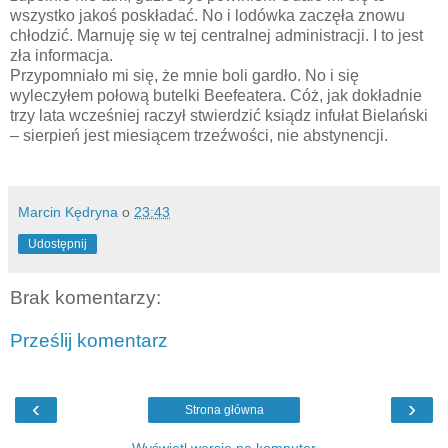
wszystko jakoś poskładać. No i lodówka zaczęła znowu
chłodzić. Marnuję się w tej centralnej administracji. I to jest
zła informacja.
Przypomniało mi się, że mnie boli gardło. No i się
wyleczyłem połową butelki Beefeatera. Cóż, jak dokładnie
trzy lata wcześniej raczył stwierdzić ksiądz infułat Bielański
– sierpień jest miesiącem trzeźwości, nie abstynencji.
Marcin Kędryna
o
23:43
Udostępnij
Brak komentarzy:
Prześlij komentarz
‹
›
Strona główna
Wyświetl wersję na komputer