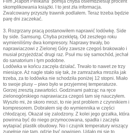
Film „Raport Pelikana” pomija chyba osiemdziesiąt procent
skomplikowania książki. I to jest zła informacja.
Zwalcowany przyszły trawnik podlałem. Teraz trzeba będzie
parę dni zaczekać.
3. Rozgrzany pracą postanowiłem naprawić lodówkę. Side
by side. Samsung. Chyba przeklętą. Od zeszłego roku
wymieniliśmy dwa kompresory. Naprawy trwały, bo
naprawiaczowi z Zielonej Góry zawsze czegoś brakowało i
musiał przyjeżdżać drugi raz. Psuł mu się samochód, jechał
do sanatorium i tym podobne.
Lodówka w końcu zaczęła działać. Trwało to nawet ze trzy
miesiące. Aż nagle stało się tak, że zamrażarka mroziła jak
trzeba, za to lodówka nie schodziła poniżej 12 stopni. Miało
to swoje plusy – piwo było w przyjemnej temperaturze.
Gorzej zresztą zawartości. Godzinami patrząc na ręce
zielonogórskiego naprawiacza czegoś tam się nauczyłem.
Wyszło mi, że skoro mrozi, to nie jest problem z czynnikiem i
kompresorem. Dobrałem się do wymiennika w części
chłodzącej. Okazał się zalodzony. Z kolei jego grzałka, która
powinna być do niego przymocowana, spadła i zaczęła
wytapiać plastik obudowy. No i czujnik temperatury wiszący
zupełnie nie tam, gdzie być powinien. Udało mi się to