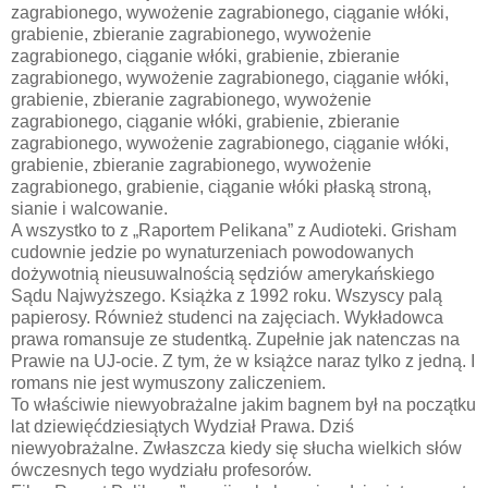
zagrabionego, wywożenie zagrabionego, ciąganie włóki,
grabienie, zbieranie zagrabionego, wywożenie
zagrabionego, ciąganie włóki, grabienie, zbieranie
zagrabionego, wywożenie zagrabionego, ciąganie włóki,
grabienie, zbieranie zagrabionego, wywożenie
zagrabionego, ciąganie włóki, grabienie, zbieranie
zagrabionego, wywożenie zagrabionego, ciąganie włóki,
grabienie, zbieranie zagrabionego, wywożenie
zagrabionego, grabienie, ciąganie włóki płaską stroną,
sianie i walcowanie.
A wszystko to z „Raportem Pelikana” z Audioteki. Grisham
cudownie jedzie po wynaturzeniach powodowanych
dożywotnią nieusuwalnością sędziów amerykańskiego
Sądu Najwyższego. Książka z 1992 roku. Wszyscy palą
papierosy. Również studenci na zajęciach. Wykładowca
prawa romansuje ze studentką. Zupełnie jak natenczas na
Prawie na UJ-ocie. Z tym, że w książce naraz tylko z jedną. I
romans nie jest wymuszony zaliczeniem.
To właściwie niewyobrażalne jakim bagnem był na początku
lat dziewięćdziesiątych Wydział Prawa. Dziś
niewyobrażalne. Zwłaszcza kiedy się słucha wielkich słów
ówczesnych tego wydziału profesorów.