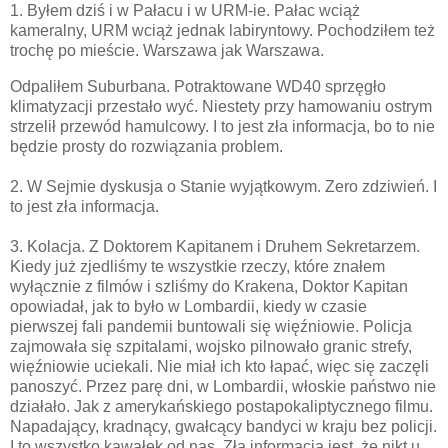
1. Byłem dziś i w Pałacu i w URM-ie. Pałac wciąż
kameralny, URM wciąż jednak labiryntowy. Pochodziłem też
trochę po mieście. Warszawa jak Warszawa.
Odpaliłem Suburbana. Potraktowane WD40 sprzęgło
klimatyzacji przestało wyć. Niestety przy hamowaniu ostrym
strzelił przewód hamulcowy. I to jest zła informacja, bo to nie
będzie prosty do rozwiązania problem.
2. W Sejmie dyskusja o Stanie wyjątkowym. Zero zdziwień. I
to jest zła informacja.
3. Kolacja. Z Doktorem Kapitanem i Druhem Sekretarzem.
Kiedy już zjedliśmy te wszystkie rzeczy, które znałem
wyłącznie z filmów i szliśmy do Krakena, Doktor Kapitan
opowiadał, jak to było w Lombardii, kiedy w czasie
pierwszej fali pandemii buntowali się więźniowie. Policja
zajmowała się szpitalami, wojsko pilnowało granic strefy,
więźniowie uciekali. Nie miał ich kto łapać, więc się zaczęli
panoszyć. Przez parę dni, w Lombardii, włoskie państwo nie
działało. Jak z amerykańskiego postapokaliptycznego filmu.
Napadający, kradnący, gwałcący bandyci w kraju bez policji.
I to wszystko kawałek od nas. Złą informacją jest, że nikt u