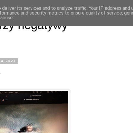
deliver its services and to analyze traffic. Your IP address and
formance and security metrics to ensure quality of service, ge
 abuse.
rzy negatywy
ka 2021
1