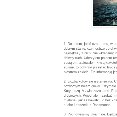
1. Dostałem, jakiś czas temu, w p
dobrym stanie, czyli ostrzę co chw
największy z nich. Nie wkładamy ic
dziwny ruch. Uderzyłem palcem (ws
zaciąłem. Zalewałem krwią kawałek
ścisnę, to powinno przestać broczy
plastrem zakleić. Złą informacją jes
2. Liczba kotów się nie zmieniła. 
potwornym bólem głowy. Trzymało m
Koty jedzą. A zwłaszcza kotki. Rud
drobiowych. Pojechałem szukać im 
mielone i jakieś kawałki ud bez ko
suche i saszetki z Rossmanna.
3. Pochowaliśmy dwa małe. Będzie 