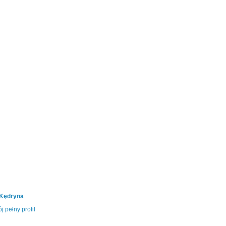
 Kędryna
j pełny profil