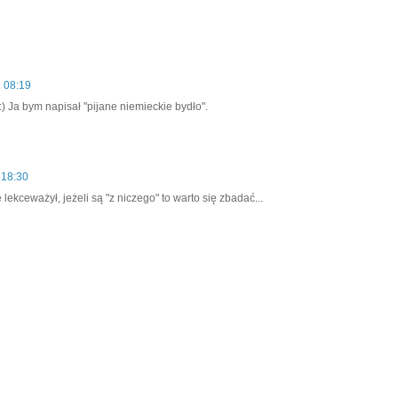
 08:19
 :) Ja bym napisał "pijane niemieckie bydło".
 18:30
lekceważył, jeżeli są "z niczego" to warto się zbadać...