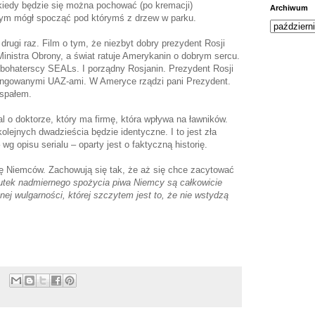
kiedy będzie się można pochować (po kremacji)
Archiwum
bym mógł spocząć pod którymś z drzew w parku.
rugi raz. Film o tym, że niezbyt dobry prezydent Rosji
inistra Obrony, a świat ratuje Amerykanin o dobrym sercu.
eż bohaterscy SEALs. I porządny Rosjanin. Prezydent Rosji
uningowanymi UAZ-ami. W Ameryce rządzi pani Prezydent.
espałem.
al o doktorze, który ma firmę, która wpływa na ławników.
lejnych dwadzieścia będzie identyczne. I to jest zła
wg opisu serialu – oparty jest o faktyczną historię.
pę Niemców. Zachowują się tak, że aż się chce zacytować
tek nadmiernego spożycia piwa Niemcy są całkowicie
ej wulgarności, której szczytem jest to, że nie wstydzą