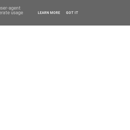
 user-agent
nerate usage
LEARN MORE
GOT IT