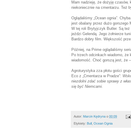
Mam nadzieję, że dożyję czasów, 
niekoniecznie na cmentarzu. Też 
Oglądaliśmy „Ocean ognia”. Chyba d
jest obalany przez dużo gorszego M
W tej roli Brytyjczyk Butler. Są t
jeździ Gelendą. Jego żołnierze t
Bardzo dobry film. Większość prz
Później, na Prime oglądaliśmy seri
Po trzech odcinkach wiadomo, że ko
wiadomość. Choć gorszą jest, że – 
Agroturystyka zza płotu gości gru
Eco z „Cmentarza w Pradze”:
Wsku
niezdolni zdać sobie sprawy z własn
się być Niemcami.
Autor:
Marcin Kędryna
o
00:09
Etykiety:
Bull
,
Ocean Ognia