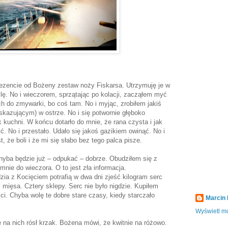
rezencie od Bożeny zestaw noży Fiskarsa. Utrzymuję je w
ilę. No i wieczorem, sprzątając po kolacji, zacząłem myć
h do zmywarki, bo coś tam. No i myjąc, zrobiłem jakiś
kazującym) w ostrze. No i się potwornie głęboko
 kuchni. W końcu dotarło do mnie, że rana czysta i jak
ć. No i przestało. Udało się jakoś gazikiem owinąć. No i
t, że boli i że mi się słabo bez tego palca pisze.
Chyba będzie już – odpukać – dobrze. Obudziłem się z
nie do wieczora. O to jest zła informacja.
zia z Kocięciem potrafią w dwa dni zjeść kilogram serc
mięsa. Cztery sklepy. Serc nie było nigdzie. Kupiłem
ści. Chyba wolę te dobre stare czasy, kiedy starczało
Marcin
Wyświetl mó
na nich rósł krzak. Bożena mówi, że kwitnie na różowo.