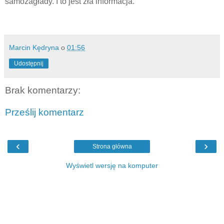
samozagłady. I to jest zła informacja.
Marcin Kędryna
o
01:56
Udostępnij
Brak komentarzy:
Prześlij komentarz
‹
›
Strona główna
Wyświetl wersję na komputer