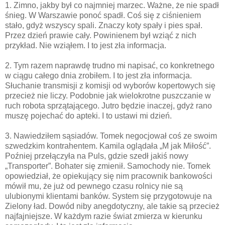
1. Zimno, jakby był co najmniej marzec. Ważne, że nie spadł
śnieg. W Warszawie ponoć spadł. Coś się z ciśnieniem
stało, gdyż wszyscy spali. Znaczy koty spały i pies spał.
Przez dzień prawie cały. Powinienem był wziąć z nich
przykład. Nie wziąłem. I to jest zła informacja.
2. Tym razem naprawdę trudno mi napisać, co konkretnego
w ciągu całego dnia zrobiłem. I to jest zła informacja.
Słuchanie transmisji z komisji od wyborów kopertowych się
przecież nie liczy. Podobnie jak wielokrotne puszczanie w
ruch robota sprzątającego. Jutro będzie inaczej, gdyż rano
muszę pojechać do apteki. I to ustawi mi dzień.
3. Nawiedziłem sąsiadów. Tomek negocjował coś ze swoim
szwedzkim kontrahentem. Kamila oglądała „M jak Miłość”.
Poźniej przełączyła na Puls, gdzie szedł jakiś nowy
„Transporter”. Bohater się zmienił. Samochody nie. Tomek
opowiedział, że opiekujący się nim pracownik bankowości
mówił mu, że już od pewnego czasu rolnicy nie są
ulubionymi klientami banków. System się przygotowuje na
Zielony ład. Dowód niby anegdotyczny, ale takie są przecież
najfajniejsze. W każdym razie świat zmierza w kierunku