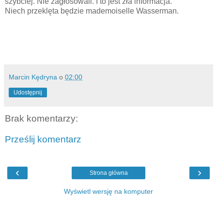
szybciej. Nie zagłosowali. I to jest zła informacja.
Niech przeklęta będzie mademoiselle Wasserman.
Marcin Kędryna
o
02:00
Udostępnij
Brak komentarzy:
Prześlij komentarz
‹
›
Strona główna
Wyświetl wersję na komputer