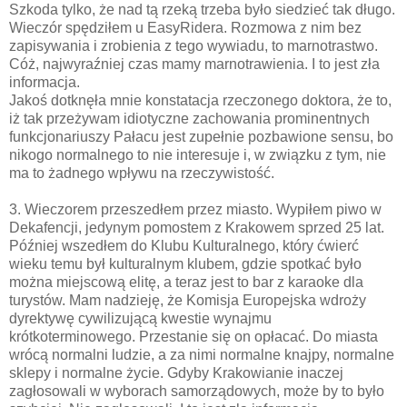
Szkoda tylko, że nad tą rzeką trzeba było siedzieć tak długo.
Wieczór spędziłem u EasyRidera. Rozmowa z nim bez
zapisywania i zrobienia z tego wywiadu, to marnotrastwo.
Cóż, najwyraźniej czas mamy marnotrawienia. I to jest zła
informacja.
Jakoś dotknęła mnie konstatacja rzeczonego doktora, że to,
iż tak przeżywam idiotyczne zachowania prominentnych
funkcjonariuszy Pałacu jest zupełnie pozbawione sensu, bo
nikogo normalnego to nie interesuje i, w związku z tym, nie
ma to żadnego wpływu na rzeczywistość.
3. Wieczorem przeszedłem przez miasto. Wypiłem piwo w
Dekafencji, jedynym pomostem z Krakowem sprzed 25 lat.
Później wszedłem do Klubu Kulturalnego, który ćwierć
wieku temu był kulturalnym klubem, gdzie spotkać było
można miejscową elitę, a teraz jest to bar z karaoke dla
turystów. Mam nadzieję, że Komisja Europejska wdroży
dyrektywę cywilizującą kwestie wynajmu
krótkoterminowego. Przestanie się on opłacać. Do miasta
wrócą normalni ludzie, a za nimi normalne knajpy, normalne
sklepy i normalne życie. Gdyby Krakowianie inaczej
zagłosowali w wyborach samorządowych, może by to było