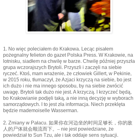
1. No więc poleciałem do Krakowa. Lecąc pisałem
pożegnalny felieton do gazet Polska Press. W Krakowie, na
lotnisku, siadłem na chwilę w barze. Chwilę później przyszła
grupa wczorajszych Brytoli. Przyszli i zaczęli na siebie
ryczeć. Ktoś, mam wrażenie, że człowiek Gillert, w Pekinie,
w 2015 roku, tłumaczył, że Azjaci krzyczą na siebie, bo jest
ich dużo i nie ma innego sposobu, by na siebie zwrócić
uwagę. Brytoli tak dużo nie jest. A krzyczą. I krzyczeć będą,
bo Krakowianie podjęli taką, a nie inną decyzję w wyborach
samorządowych. I to jest zła informacja. Niech przeklęta
będzie mademoiselle Wasserman.
2. Zmiany w Pałacu.
如果你在河边坐的时间足够长，你的敌
人的尸体就会顺流而下。–
nie jest powiedziane, że
powiedział to Sun Tzu, ale i tak oddaje sens sytuacji.