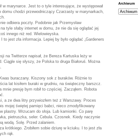
Archiwum
 w marynarce. Jest to o tyle interesujące, że występował
o domu chodzi przewodniczący Czarzasty w marynarkach,
ch.
 nie odbiera poczty. Podobnie jak Przemysław
a tyle słaby internet w domu, że nie da się oglądać jej
ś innego niż red. Wielowieyska.
I to jest zła informacja. Lepiej by było oglądać „Gardeners
ji na Twitterze napisał, że Bereza Kartuska leży w
d. Ciągle się słyszy, że Polska to druga Białoruś. Można
.
 Kwas buraczany. Kiszony sok z buraków. Różnie to
cia lat kisiłem buraki w grudniu, na świąteczny barszcz.
a mnie presję bym robił to częściej. Zacząłem. Robota
ać.
i, a ze dwa litry przywiozłem też z Warszawy. Proces
pis mojej świętej pamięci babci, nieco zmodyfikowany
 w plastry. Wrzucam do słoja. Lub kamionki. Co parę
ka, pietruszka, seler. Cebula. Czosnek. Kiedy naczynie
ną wodą. Solę. Przed zalaniem.
a krótkiego. Zrobiłem sobie dziurę w kciuku. I to jest zła
ych rąk.