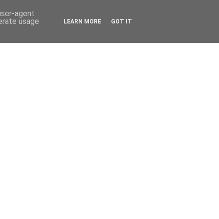
 user-agent
nerate usage
LEARN MORE
GOT IT