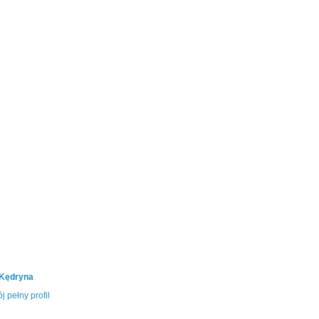
 Kędryna
j pełny profil