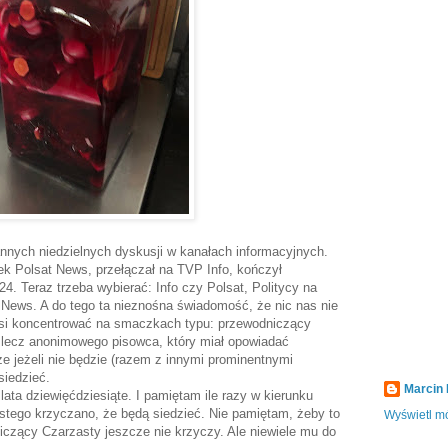
annych niedzielnych dyskusji w kanałach informacyjnych.
ek Polsat News, przełączał na TVP Info, kończył
 Teraz trzeba wybierać: Info czy Polsat, Politycy na
News. A do tego ta nieznośna świadomość, że nic nas nie
si koncentrować na smaczkach typu: przewodniczący
 lecz anonimowego pisowca, który miał opowiadać
 jeżeli nie będzie (razem z innymi prominentnymi
siedzieć.
Marcin
lata dziewięćdziesiąte. I pamiętam ile razy w kierunku
tego krzyczano, że będą siedzieć. Nie pamiętam, żeby to
Wyświetl mó
czący Czarzasty jeszcze nie krzyczy. Ale niewiele mu do