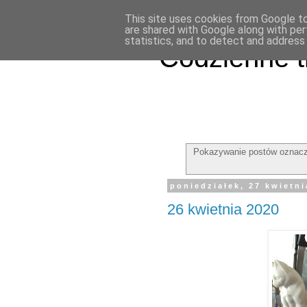
This site uses cookies from Google to 
are shared with Google along with per
statistics, and to detect and address
Codzienne t
Pokazywanie postów oznacz
poniedziałek, 27 kwietni
26 kwietnia 2020