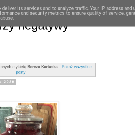
deliver its services and to analyze traffic. Your IP address and
formance and security metrics to ensure quality of service, ge
 abuse.
rzy negatywy
onych etykietą
Bereza Kartuska
.
Pokaż wszystkie
posty
a 2020