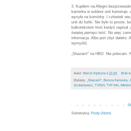
3. Kupiłem na Allegro bezprzewodo
kamerka w outdoor unit kameruje, w
wysyła na komórkę. I człowiek wie
unit do furtki. Nie było to proste,
kalkotekstem ktoś kiedyś napisał „
świętej pamięci teść. No więc zamon
informacja. Albo jest zbyt daleko.
wymyślić.
„Shazam!” na HBO. Nie polecam. N
Autor:
Marcin Kędryna
o
21:04
Brak k
Etykiety:
„Shazam!”
,
Bereza Kartuska
,
J
Szubartowicz
,
TVN24
,
TVP Info
,
Włodzi
S
Subskrybuj:
Posty (Atom)