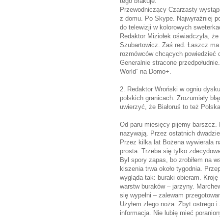
tego brakuje.
Przewodniczący Czarzasty wystąpił
z domu. Po Skype. Najwyraźniej p
do telewizji w kolorowych sweterka
Redaktor Miziołek oświadczyła, że
Szubartowicz. Zaś red. Łaszcz ma n
rozmówców chcących powiedzieć co
Generalnie stracone przedpołudnie. 
World” na Domo+.
2. Redaktor Wroński w ogniu dyskus
polskich granicach. Zrozumiały błą
uwierzyć, że Białoruś to też Polska
Od paru miesięcy pijemy barszcz.
nazywają. Przez ostatnich dwadzieś
Przez kilka lat Bożena wywierała n
prosta. Trzeba się tylko zdecydow
Był spory zapas, bo zrobiłem na ws
kiszenia trwa około tygodnia. Prze
wygląda tak: buraki obieram. Kroję
warstw buraków – jarzyny. Marchew
się wypełni – zalewam przegotowa
Użyłem złego noża. Zbyt ostrego i z
informacja. Nie lubię mieć poranion