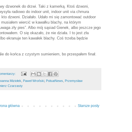
wy dzwonek do drzwi. Taki z kamerką. Ktoś dzwoni,
ysyła radiowo do indoor unit, indoor unit via chmura
, kto dzwoni. Działało. Udało mi się zamontować outdoor
 bo musiałem wiercić w kawałku blachy, na którym
uwaga zły pies”. Albo mój sąsiad Gienek, albo jeszcze jego
towałem. O się okazało, że nie działa. I to jest zła
 Albo ekranuje ten kawałek blachy. Coś trzeba będzie
ie do końca z czystym sumieniem, bo przespałem finał.
omentarzy:
oanna Miziołek
,
Paweł Wroński
,
PolsatNews
,
Przemysław
mierz Czarzasty
trona główna
Starsze posty