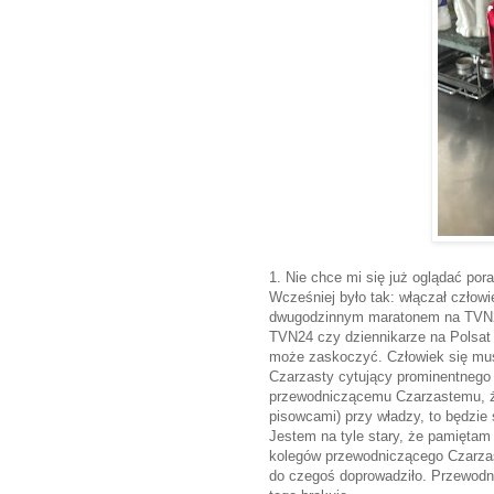
1. Nie chce mi się już oglądać por
Wcześniej było tak: włączał człowi
dwugodzinnym maratonem na TVN24.
TVN24 czy dziennikarze na Polsat 
może zaskoczyć. Człowiek się mu
Czarzasty cytujący prominentnego
przewodniczącemu Czarzastemu, że
pisowcami) przy władzy, to będzie 
Jestem na tyle stary, że pamiętam 
kolegów przewodniczącego Czarzas
do czegoś doprowadziło. Przewodni