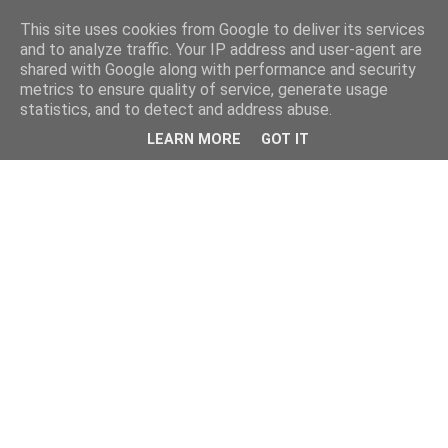
This site uses cookies from Google to deliver its services
and to analyze traffic. Your IP address and user-agent are
shared with Google along with performance and security
metrics to ensure quality of service, generate usage
statistics, and to detect and address abuse.
LEARN MORE
GOT IT