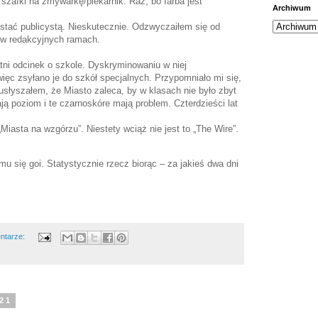
szafki na zmywarkę/piekarnik. Raz, bo farba jest
Archiwum
stać publicystą. Nieskutecznie. Odzwyczaiłem się od
ć w redakcyjnych ramach.
tni odcinek o szkole. Dyskryminowaniu w niej
ięc zsyłano je do szkół specjalnych. Przypomniało mi się,
słyszałem, że Miasto zaleca, by w klasach nie było zbyt
ją poziom i te czarnoskóre mają problem. Czterdzieści lat
 „Miasta na wzgórzu”. Niestety wciąż nie jest to „The Wire”.
mu się goi. Statystycznie rzecz biorąc – za jakieś dwa dni
ntarze:
021