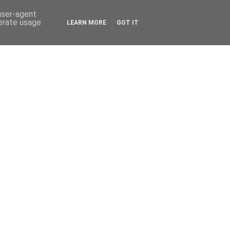
 user-agent
nerate usage
LEARN MORE
GOT IT