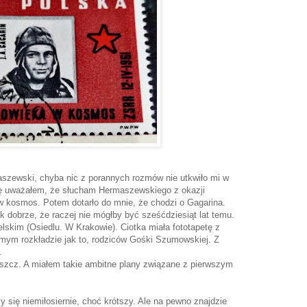
szewski, chyba nic z porannych rozmów nie utkwiło mi w
lę uważałem, że słucham Hermaszewskiego z okazji
 w kosmos. Potem dotarło do mnie, że chodzi o Gagarina.
dobrze, że raczej nie mógłby być sześćdziesiąt lat temu.
lskim (Osiedlu. W Krakowie). Ciotka miała fototapetę z
mym rozkładzie jak to, rodziców Gośki Szumowskiej. Z
y.
eszcz. A miałem takie ambitne plany związane z pierwszym
ży się niemiłosiernie, choć krótszy. Ale na pewno znajdzie