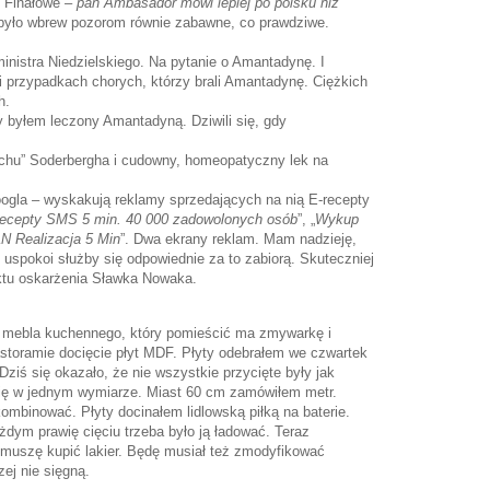
 Finałowe –
pan Ambasador mówi lepiej po polsku niż
było wbrew pozorom równie zabawne, co prawdziwe.
inistra Niedzielskiego. Na pytanie o Amantadynę. I
li przypadkach chorych, którzy brali Amantadynę. Ciężkich
ch.
y byłem leczony Amantadyną. Dziwili się, gdy
achu” Soderbergha i cudowny, homeopatyczny lek na
ogla – wyskakują reklamy sprzedających na nią E-recepty
recepty SMS 5 min. 40 000 zadowolonych osób
”, „
Wykup
N Realizacja 5 Min
”. Dwa ekrany reklam. Mam nadzieję,
uspokoi służby się odpowiednie za to zabiorą. Skuteczniej
 aktu oskarżenia Sławka Nowaka.
e mebla kuchennego, który pomieścić ma zmywarkę i
storamie docięcie płyt MDF. Płyty odebrałem we czwartek
 Dziś się okazało, że nie wszystkie przycięte były jak
się w jednym wymiarze. Miast 60 cm zamówiłem metr.
ombinować. Płyty docinałem lidlowską piłką na baterie.
żdym prawię cięciu trzeba było ją ładować. Teraz
 muszę kupić lakier. Będę musiał też zmodyfikować
zej nie sięgną.