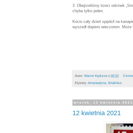
3. Obejrzeliśmy trzeci odcinek „Sma
chyba tylko jeden.
Kocio cały dzień spędził na kanapi
wyszedł dopiero wieczorem. Może wo
Autor:
Marcin Kędryna
o
00:52
3 kome
Etykiety:
Amantadyna
,
Small Axe
wtorek, 13 kwietnia 202
12 kwietnia 2021