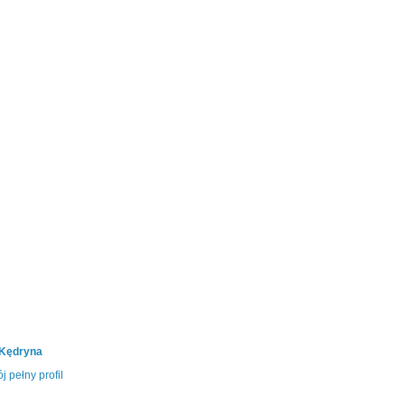
 Kędryna
j pełny profil