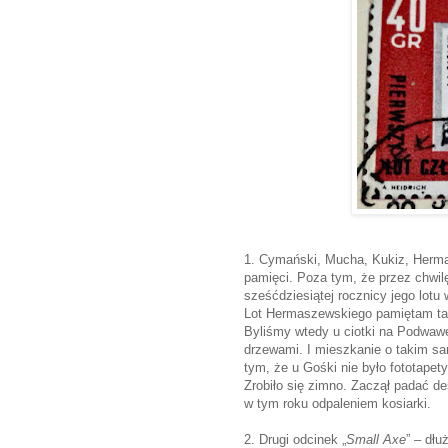
1. Cymański, Mucha, Kukiz, Herma
pamięci. Poza tym, że przez chwi
sześćdziesiątej rocznicy jego lotu
Lot Hermaszewskiego pamiętam tak 
Byliśmy wtedy u ciotki na Podwawe
drzewami. I mieszkanie o takim sa
tym, że u Gośki nie było fototapet
Zrobiło się zimno. Zaczął padać d
w tym roku odpaleniem kosiarki.
2. Drugi odcinek „
Small Axe
” – dłu