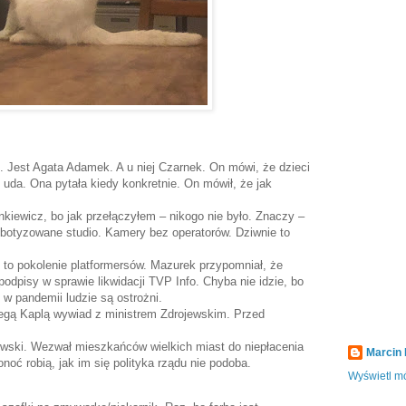
. Jest Agata Adamek. A u niej Czarnek. On mówi, że dzieci
ę uda. Ona pytała kiedy konkretnie. On mówił, że jak
enkiewicz, bo jak przełączyłem – nikogo nie było. Znaczy –
botyzowane studio. Kamery bez operatorów. Dziwnie to
to pokolenie platformersów. Mazurek przypomniał, że
podpisy w sprawie likwidacji TVP Info. Chyba nie idzie, bo
 w pandemii ludzie są ostrożni.
olegą Kaplą wywiad z ministrem Zdrojewskim. Przed
wski. Wezwał mieszkańców wielkich miast do niepłacenia
Marcin
oć robią, jak im się polityka rządu nie podoba.
Wyświetl mó