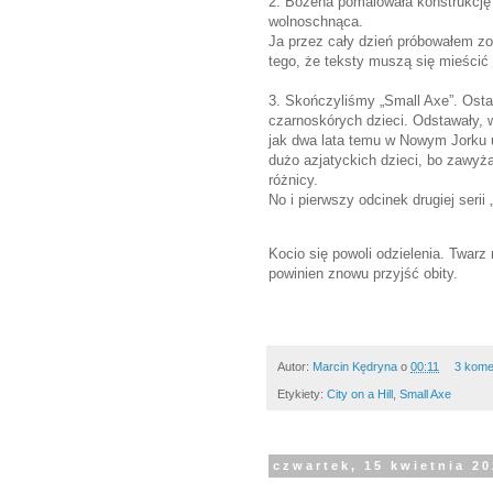
2. Bożena pomalowała konstrukcję 
wolnoschnąca.
Ja przez cały dzień próbowałem zo
tego, że teksty muszą się mieści
3. Skończyliśmy „Small Axe”. Osta
czarnoskórych dzieci. Odstawały, w
jak dwa lata temu w Nowym Jorku u
dużo azjatyckich dzieci, bo zawyża
różnicy.
No i pierwszy odcinek drugiej serii
Kocio się powoli odzielenia. Twarz 
powinien znowu przyjść obity.
Autor:
Marcin Kędryna
o
00:11
3 kome
Etykiety:
City on a Hill
,
Small Axe
czwartek, 15 kwietnia 2