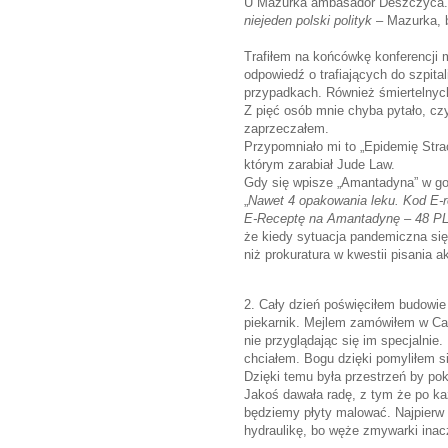
U Mazurka ambasador Deszczyca.
niejeden polski polityk
– Mazurka, 
Trafiłem na końcówkę konferencji m
odpowiedź o trafiających do szpita
przypadkach. Również śmiertelny
Z pięć osób mnie chyba pytało, cz
zaprzeczałem.
Przypomniało mi to „Epidemię Str
którym zarabiał Jude Law.
Gdy się wpisze „Amantadyna” w go
„
Nawet 4 opakowania leku. Kod E-
E-Receptę na Amantadynę – 48 PL
że kiedy sytuacja pandemiczna się 
niż prokuratura w kwestii pisania
2. Cały dzień poświęciłem budowi
piekarnik. Mejlem zamówiłem w Ca
nie przyglądając się im specjalnie.
chciałem. Bogu dzięki pomyliłem 
Dzięki temu była przestrzeń by pok
Jakoś dawała radę, z tym że po ka
będziemy płyty malować. Najpierw
hydraulikę, bo węże zmywarki inac