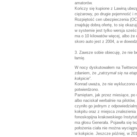
amatorów.
Kończy się kupione z Lawiną ubezp
ciężarowy, po drugie pojemność i m
Rozpiętość cen ubezpieczenia (OC 
znajduję dobrą ofertę, to się okazuj
w systemie jest tylko wersja sześc
ma o 10 kilowatów więcej, albo że d
skoro auto jest z 2004, a w dowodzi
3. Zawsze sobie obiecuję, że nie 
łamię.
W nocy dyskutowałem na Twitterze
zdaniem, że „
zatrzymał się na eta
kokpicie
”.
Konrad uważa, że nie wykluczono o
potwierdzono.
Pamiętam, jak przez miesiące, po u
albo naciskał werbalnie na pilotów
czyniło go jednym z odpowiedzialny
kokpitu oraz z miejsca znalezienia 
fonoskopijna krakowskiego Instytu
ma głosu Generała. Pojawiła się t
położenia ciała nie można wyciągn
w kokpicie. Jeszcze później, w 201