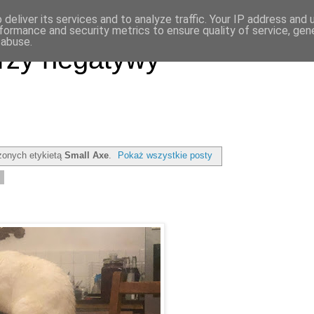
deliver its services and to analyze traffic. Your IP address and
formance and security metrics to ensure quality of service, ge
 abuse.
rzy negatywy
onych etykietą
Small Axe
.
Pokaż wszystkie posty
1