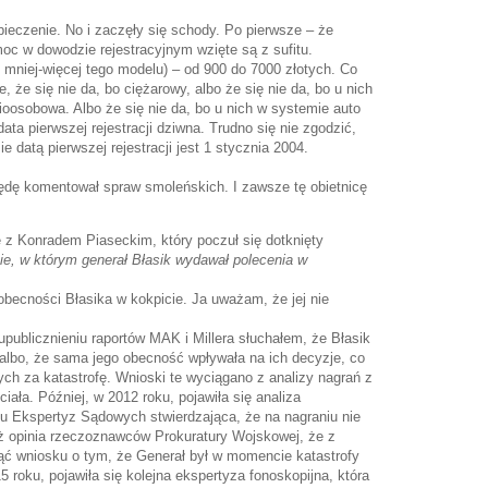
ieczenie. No i zaczęły się schody. Po pierwsze – że
oc w dowodzie rejestracyjnym wzięte są z sufitu.
mniej-więcej tego modelu) – od 900 do 7000 złotych. Co
e, że się nie da, bo ciężarowy, albo że się nie da, bo u nich
ioosobowa. Albo że się nie da, bo u nich w systemie auto
ata pierwszej rejestracji dziwna. Trudno się nie zgodzić,
e datą pierwszej rejestracji jest 1 stycznia 2004.
będę komentował spraw smoleńskich. I zawsze tę obietnicę
 z Konradem Piaseckim, który poczuł się dotknięty
pie, w którym generał Błasik wydawał polecenia w
becności Błasika w kokpicie. Ja uważam, że jej nie
publicznieniu raportów MAK i Millera słuchałem, że Błasik
, albo, że sama jego obecność wpływała na ich decyzje, co
ch za katastrofę. Wnioski te wyciągano z analizy nagrań z
ciała. Później, w 2012 roku, pojawiła się analiza
tu Ekspertyz Sądowych stwierdzająca, że na nagraniu nie
eż opinia rzeczoznawców Prokuratury Wojskowej, że z
ąć wniosku o tym, że Generał był w momencie katastrofy
5 roku, pojawiła się kolejna ekspertyza fonoskopijna, która