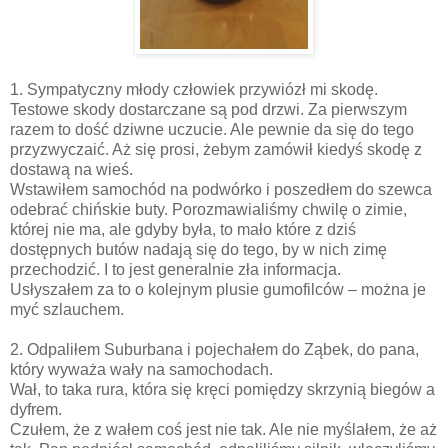
1. Sympatyczny młody człowiek przywiózł mi skodę.
Testowe skody dostarczane są pod drzwi. Za pierwszym
razem to dość dziwne uczucie. Ale pewnie da się do tego
przyzwyczaić. Aż się prosi, żebym zamówił kiedyś skodę z
dostawą na wieś.
Wstawiłem samochód na podwórko i poszedłem do szewca
odebrać chińskie buty. Porozmawialiśmy chwilę o zimie,
której nie ma, ale gdyby była, to mało które z dziś
dostępnych butów nadają się do tego, by w nich zimę
przechodzić. I to jest generalnie zła informacja.
Usłyszałem za to o kolejnym plusie gumofilców – można je
myć szlauchem.
2. Odpaliłem Suburbana i pojechałem do Ząbek, do pana,
który wyważa wały na samochodach.
Wał, to taka rura, która się kręci pomiędzy skrzynią biegów a
dyfrem.
Czułem, że z wałem coś jest nie tak. Ale nie myślałem, że aż