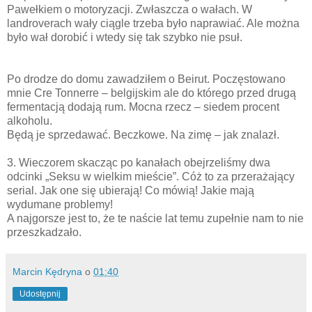
Pawełkiem o motoryzacji. Zwłaszcza o wałach. W
landroverach wały ciągle trzeba było naprawiać. Ale można
było wał dorobić i wtedy się tak szybko nie psuł.
Po drodze do domu zawadziłem o Beirut. Poczęstowano
mnie Cre Tonnerre – belgijskim ale do którego przed drugą
fermentacją dodają rum. Mocna rzecz – siedem procent
alkoholu.
Będą je sprzedawać. Beczkowe. Na zimę – jak znalazł.
3. Wieczorem skacząc po kanałach obejrzeliśmy dwa
odcinki „Seksu w wielkim mieście”. Cóż to za przerażający
serial. Jak one się ubierają! Co mówią! Jakie mają
wydumane problemy!
A najgorsze jest to, że te naście lat temu zupełnie nam to nie
przeszkadzało.
Marcin Kędryna
o
01:40
Udostępnij