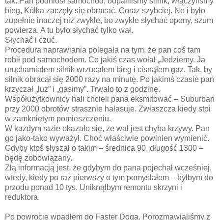
tak. Pan podniósł samochód, odpaliliśmy silnik, włączyliśmy
bieg, Kółka zaczęły się obracać. Coraz szybciej. No i było
zupełnie inaczej niż zwykle, bo zwykle słychać opony, szum
powierza. A tu było słychać tylko wał.
Słychać i czuć.
Procedura naprawiania polegała na tym, że pan coś tam
robił pod samochodem. Co jakiś czas wołał „Jedziemy. Ja
uruchamiałem silnik wrzucałem bieg i cisnąłem gaz. Tak, by
silnik obracał się 2000 razy na minutę. Po jakimś czasie pan
krzyczał „luz” i „gasimy”. Trwało to z godzinę.
Współużytkownicy hali chcieli pana eksmitować – Suburban
przy 2000 obrotów strasznie hałasuje. Zwłaszcza kiedy stoi
w zamkniętym pomieszczeniu.
W każdym razie okazało się, że wał jest chyba krzywy. Pan
go jako-tako wyważył. Choć właściwie powinien wymienić.
Gdyby ktoś słyszał o takim – średnica 90, długość 1300 –
będę zobowiązany.
Złą informacją jest, że gdybym do pana pojechał wcześniej,
wtedy, kiedy po raz pierwszy o tym pomyślałem – byłbym do
przodu ponad 10 tys. Uniknąłbym remontu skrzyni i
reduktora.
Po powrocie wpadłem do Faster Doga. Porozmawialiśmy z