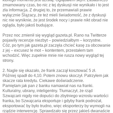
zmarnowany czas, bo nic z tej dyskusji nie wynikało i to jest
zła informacja. Z drugiej to, że przemawiali prawie
wyłącznie Ślązacy, że też mieli świadomość, że z dyskusji
nic nie wyniknie, że jest środek nocy i prawie nikt obrad nie
ogląda, było jakoś budujące.
Przez noc zmienił się wygląd gazeta.pl. Rano na Twitterze
pojawiły recenzje niezbyt – powiedziałbym – korzystne.
Cóż, po tym jak gazeta.pl zaczęła chcieć kasę za obcowanie
z jej – excusez le mot – kontentem, przestałem tam
wchodzić. Więc zupełnie mnie nie rusza nowy wygląd tej
strony.
2. Nagle się okazało, że frank zaczął kosztować 5 zł.
Później spadł do 4,10. Potem znowu skoczył. Patrzyłem jak
skacze rata kredytu. Ciekawe doświadczenie.
Pamiętam jak pan z banku namawiał nas na franki.
Kulturalny, ubrany, inteligentny. Tłumaczył, że rząd
Szwajcarii nigdy nie dopuści do zbytniego wzrostu wartości
franka, bo Szwajcaria eksportuje i gdyby frank podrożał,
eksportować by było trudno, więc eksporterzy by wymogli na
rządzie interwencję. Sprawdzało się przez jakieś dwanaście