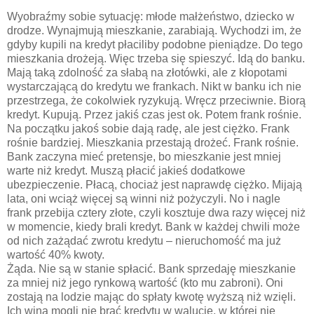
Wyobraźmy sobie sytuację: młode małżeństwo, dziecko w
drodze. Wynajmują mieszkanie, zarabiają. Wychodzi im, że
gdyby kupili na kredyt płaciliby podobne pieniądze. Do tego
mieszkania drożeją. Więc trzeba się spieszyć. Idą do banku.
Mają taką zdolność za słabą na złotówki, ale z kłopotami
wystarczającą do kredytu we frankach. Nikt w banku ich nie
przestrzega, że cokolwiek ryzykują. Wręcz przeciwnie. Biorą
kredyt. Kupują. Przez jakiś czas jest ok. Potem frank rośnie.
Na początku jakoś sobie dają radę, ale jest ciężko. Frank
rośnie bardziej. Mieszkania przestają drożeć. Frank rośnie.
Bank zaczyna mieć pretensje, bo mieszkanie jest mniej
warte niż kredyt. Muszą płacić jakieś dodatkowe
ubezpieczenie. Płacą, chociaż jest naprawdę ciężko. Mijają
lata, oni wciąż więcej są winni niż pożyczyli. No i nagle
frank przebija cztery złote, czyli kosztuje dwa razy więcej niż
w momencie, kiedy brali kredyt. Bank w każdej chwili może
od nich zażądać zwrotu kredytu – nieruchomość ma już
wartość 40% kwoty.
Żąda. Nie są w stanie spłacić. Bank sprzedaję mieszkanie
za mniej niż jego rynkową wartość (kto mu zabroni). Oni
zostają na lodzie mając do spłaty kwotę wyższą niż wzięli.
Ich wina mogli nie brać kredytu w walucie, w której nie