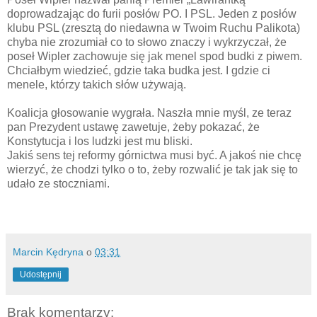
doprowadzając do furii posłów PO. I PSL. Jeden z posłów
klubu PSL (zresztą do niedawna w Twoim Ruchu Palikota)
chyba nie zrozumiał co to słowo znaczy i wykrzyczał, że
poseł Wipler zachowuje się jak menel spod budki z piwem.
Chciałbym wiedzieć, gdzie taka budka jest. I gdzie ci
menele, którzy takich słów używają.
Koalicja głosowanie wygrała. Naszła mnie myśl, ze teraz
pan Prezydent ustawę zawetuje, żeby pokazać, że
Konstytucja i los ludzki jest mu bliski.
Jakiś sens tej reformy górnictwa musi być. A jakoś nie chcę
wierzyć, że chodzi tylko o to, żeby rozwalić je tak jak się to
udało ze stoczniami.
Marcin Kędryna
o
03:31
Udostępnij
Brak komentarzy: