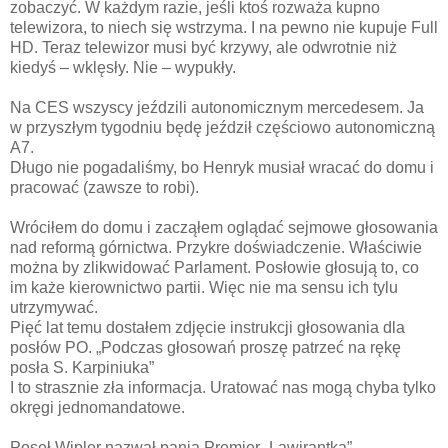
zobaczyć. W każdym razie, jeśli ktoś rozważa kupno
telewizora, to niech się wstrzyma. I na pewno nie kupuje Full
HD. Teraz telewizor musi być krzywy, ale odwrotnie niż
kiedyś – wklęsły. Nie – wypukły.
Na CES wszyscy jeździli autonomicznym mercedesem. Ja
w przyszłym tygodniu będę jeździł częściowo autonomiczną
A7.
Długo nie pogadaliśmy, bo Henryk musiał wracać do domu i
pracować (zawsze to robi).
Wróciłem do domu i zacząłem oglądać sejmowe głosowania
nad reformą górnictwa. Przykre doświadczenie. Właściwie
można by zlikwidować Parlament. Posłowie głosują to, co
im każe kierownictwo partii. Więc nie ma sensu ich tylu
utrzymywać.
Pięć lat temu dostałem zdjęcie instrukcji głosowania dla
posłów PO. „Podczas głosowań proszę patrzeć na rękę
posła S. Karpiniuka”
I to strasznie zła informacja. Uratować nas mogą chyba tylko
okręgi jednomandatowe.
Poseł Wipler nazwał panią Premier „Lawirantką”