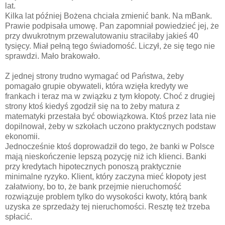
lat.
Kilka lat później Bożena chciała zmienić bank. Na mBank.
Prawie podpisała umowę. Pan zapomniał powiedzieć jej, że
przy dwukrotnym przewalutowaniu straciłaby jakieś 40
tysięcy. Miał pełną tego świadomość. Liczył, że się tego nie
sprawdzi. Mało brakowało.
Z jednej strony trudno wymagać od Państwa, żeby
pomagało grupie obywateli, która wzięła kredyty we
frankach i teraz ma w związku z tym kłopoty. Choć z drugiej
strony ktoś kiedyś zgodził się na to żeby matura z
matematyki przestała być obowiązkowa. Ktoś przez lata nie
dopilnował, żeby w szkołach uczono praktycznych podstaw
ekonomii.
Jednocześnie ktoś doprowadził do tego, że banki w Polsce
mają nieskończenie lepszą pozycję niż ich klienci. Banki
przy kredytach hipotecznych ponoszą praktycznie
minimalne ryzyko. Klient, który zaczyna mieć kłopoty jest
załatwiony, bo to, że bank przejmie nieruchomość
rozwiązuje problem tylko do wysokości kwoty, którą bank
uzyska ze sprzedaży tej nieruchomości. Resztę też trzeba
spłacić.