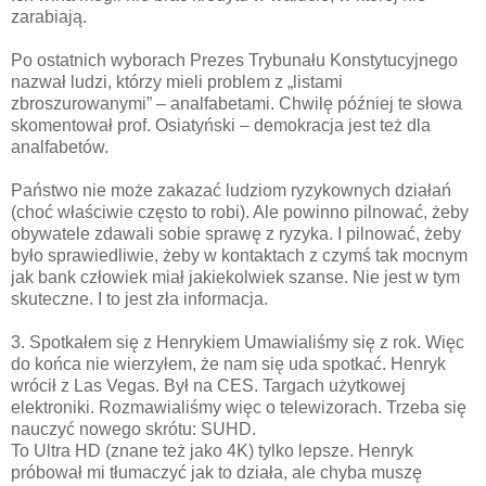
zarabiają.
Po ostatnich wyborach Prezes Trybunału Konstytucyjnego
nazwał ludzi, którzy mieli problem z „listami
zbroszurowanymi” – analfabetami. Chwilę później te słowa
skomentował prof. Osiatyński – demokracja jest też dla
analfabetów.
Państwo nie może zakazać ludziom ryzykownych działań
(choć właściwie często to robi). Ale powinno pilnować, żeby
obywatele zdawali sobie sprawę z ryzyka. I pilnować, żeby
było sprawiedliwie, żeby w kontaktach z czymś tak mocnym
jak bank człowiek miał jakiekolwiek szanse. Nie jest w tym
skuteczne. I to jest zła informacja.
3. Spotkałem się z Henrykiem Umawialiśmy się z rok. Więc
do końca nie wierzyłem, że nam się uda spotkać. Henryk
wrócił z Las Vegas. Był na CES. Targach użytkowej
elektroniki. Rozmawialiśmy więc o telewizorach. Trzeba się
nauczyć nowego skrótu: SUHD.
To Ultra HD (znane też jako 4K) tylko lepsze. Henryk
próbował mi tłumaczyć jak to działa, ale chyba muszę