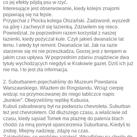
co jej efekty pójdą psu w rzyć.
Interesujące jest obserwowanie, kiedy kolejni znajomi
pojawiają się na fejsie.
Przyjechał z Płocka kolega Olszański. Zadzwonił, wyszedł
na górę i zachwycił się łazienką. Zdziwiłem się nieco.
Powiedział, że poprzednim razem korzystał z naszej
łazienki, kiedy pożyczał kule. Czyli jakieś dwanaście lat
temu. I wtedy był remont. Dwanaście lat. Jak na razie
starzenie się mi nie przeszkadza. Gorzej jest z tempem w
jakim czas upływa. W poprzednim zdaniu znajdziecie dwa
tytuły wychodzących niegdyś w Krakowie gazet. Dziś ich już
nie ma. I to jest zła informacja.
2. Suburbanem pojechaliśmy do Muzeum Powstania
Warszawskiego. Wlazłem do Ringstandu. Wciąż cierpię
widząc na przymocowanej do niego tabliczce napis
„bunkier”. Obejrzeliśmy replikę Kubusia.
Kubuś zabudowany był na podwoziu chevroleta. Suburban
też jest chevroletem. Od dłuższego czasu, a właściwie od
czasu, kiedy sąsiad Tomek ma plazmę do palenia blach
chodzi za mną pomysł opancerzenia Suburbana, Kiedyś to
zrobię. Miejmy nadzieję, zdążę na czas.
Załatwiliśmy, co mieliśmy załatwić. Wpadliśmy na chwilę do