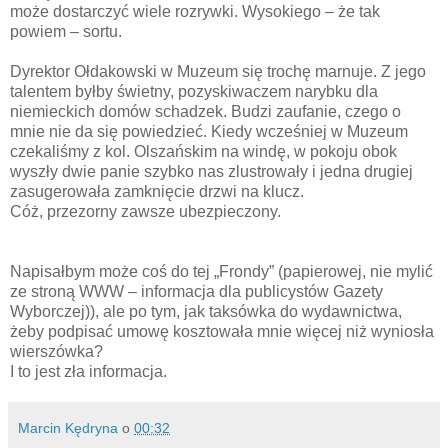
może dostarczyć wiele rozrywki. Wysokiego – że tak
powiem – sortu.
Dyrektor Ołdakowski w Muzeum się trochę marnuje. Z jego
talentem byłby świetny, pozyskiwaczem narybku dla
niemieckich domów schadzek. Budzi zaufanie, czego o
mnie nie da się powiedzieć. Kiedy wcześniej w Muzeum
czekaliśmy z kol. Olszańskim na windę, w pokoju obok
wyszły dwie panie szybko nas zlustrowały i jedna drugiej
zasugerowała zamknięcie drzwi na klucz.
Cóż, przezorny zawsze ubezpieczony.
Napisałbym może coś do tej „Frondy” (papierowej, nie mylić
ze stroną WWW – informacja dla publicystów Gazety
Wyborczej)), ale po tym, jak taksówka do wydawnictwa,
żeby podpisać umowę kosztowała mnie więcej niż wyniosła
wierszówka?
I to jest zła informacja.
Marcin Kędryna
o
00:32