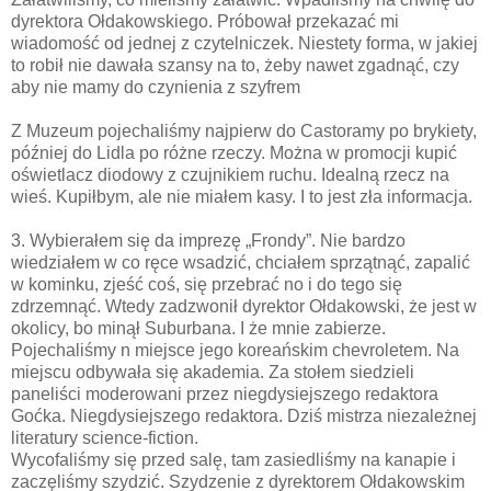
dyrektora Ołdakowskiego. Próbował przekazać mi
wiadomość od jednej z czytelniczek. Niestety forma, w jakiej
to robił nie dawała szansy na to, żeby nawet zgadnąć, czy
aby nie mamy do czynienia z szyfrem
Z Muzeum pojechaliśmy najpierw do Castoramy po brykiety,
później do Lidla po różne rzeczy. Można w promocji kupić
oświetlacz diodowy z czujnikiem ruchu. Idealną rzecz na
wieś. Kupiłbym, ale nie miałem kasy. I to jest zła informacja.
3. Wybierałem się da imprezę „Frondy”. Nie bardzo
wiedziałem w co ręce wsadzić, chciałem sprzątnąć, zapalić
w kominku, zjeść coś, się przebrać no i do tego się
zdrzemnąć. Wtedy zadzwonił dyrektor Ołdakowski, że jest w
okolicy, bo minął Suburbana. I że mnie zabierze.
Pojechaliśmy n miejsce jego koreańskim chevroletem. Na
miejscu odbywała się akademia. Za stołem siedzieli
paneliści moderowani przez niegdysiejszego redaktora
Goćka. Niegdysiejszego redaktora. Dziś mistrza niezależnej
literatury science-fiction.
Wycofaliśmy się przed salę, tam zasiedliśmy na kanapie i
zaczęliśmy szydzić. Szydzenie z dyrektorem Ołdakowskim