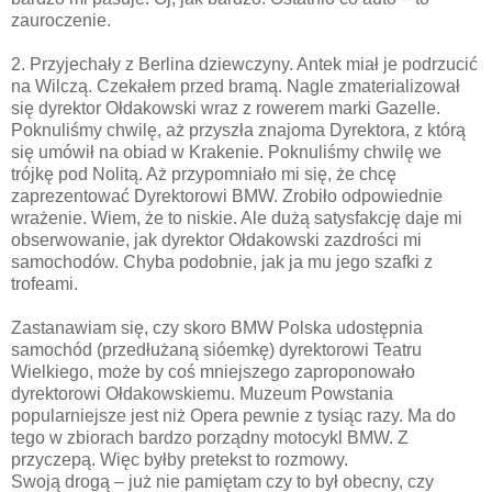
zauroczenie.
2. Przyjechały z Berlina dziewczyny. Antek miał je podrzucić
na Wilczą. Czekałem przed bramą. Nagle zmaterializował
się dyrektor Ołdakowski wraz z rowerem marki Gazelle.
Poknuliśmy chwilę, aż przyszła znajoma Dyrektora, z którą
się umówił na obiad w Krakenie. Poknuliśmy chwilę we
trójkę pod Nolitą. Aż przypomniało mi się, że chcę
zaprezentować Dyrektorowi BMW. Zrobiło odpowiednie
wrażenie. Wiem, że to niskie. Ale dużą satysfakcję daje mi
obserwowanie, jak dyrektor Ołdakowski zazdrości mi
samochodów. Chyba podobnie, jak ja mu jego szafki z
trofeami.
Zastanawiam się, czy skoro BMW Polska udostępnia
samochód (przedłużaną sióemkę) dyrektorowi Teatru
Wielkiego, może by coś mniejszego zaproponowało
dyrektorowi Ołdakowskiemu. Muzeum Powstania
popularniejsze jest niż Opera pewnie z tysiąc razy. Ma do
tego w zbiorach bardzo porządny motocykl BMW. Z
przyczepą. Więc byłby pretekst to rozmowy.
Swoją drogą – już nie pamiętam czy to był obecny, czy