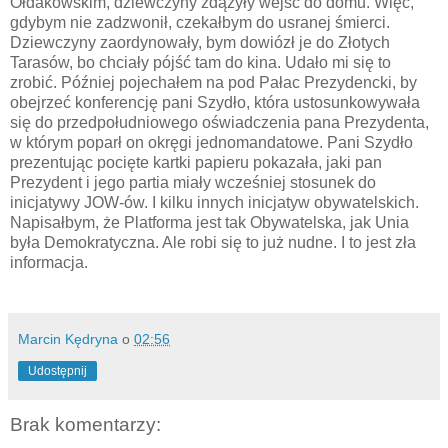
Ołdakowskim, dziewczyny zdążyły wejść do domu. Więc,
gdybym nie zadzwonił, czekałbym do usranej śmierci.
Dziewczyny zaordynowały, bym dowiózł je do Złotych
Tarasów, bo chciały pójść tam do kina. Udało mi się to
zrobić. Później pojechałem na pod Pałac Prezydencki, by
obejrzeć konferencję pani Szydło, która ustosunkowywała
się do przedpołudniowego oświadczenia pana Prezydenta,
w którym poparł on okręgi jednomandatowe. Pani Szydło
prezentując pocięte kartki papieru pokazała, jaki pan
Prezydent i jego partia miały wcześniej stosunek do
inicjatywy JOW-ów. I kilku innych inicjatyw obywatelskich.
Napisałbym, że Platforma jest tak Obywatelska, jak Unia
była Demokratyczna. Ale robi się to już nudne. I to jest zła
informacja.
Marcin Kędryna
o
02:56
Udostępnij
Brak komentarzy: