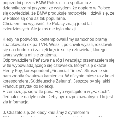
poprzedni prezes BMW Polska – na spotkaniu z
dziennikarzami przyznał ze wstydem, że dopiero w Polsce
się dowiedział, że BMW produkuje motocykle. I dziwił się, że
w Polsce są one aż tak popularne.
Chciałem mu wyjaśnić, że Polacy znają je od lat
czterdziestych. Ale jakoś nie było okazji.
Kiedy na podwórku kontemplowaliśmy samochód bramę
zaatakowała ekipa TVN. Weszli, po chwili wyszli, rozstawili
się na chodniku i zaczęli kręcić setkę człowieka, którego
twarz wydała mi się znajoma.
Odprowadziłem Państwa na róg i wracając przemazałem się
w tle wypowiadającego się człowieka, którym się okazał
Henry Foy, korespondent „Financial Times”. Strasznie się
nam zrobiła światowa kamienica. W oficynie mieszka z kolei
korespondent „Süddeutsche Zeitung”. Jeszcze by się jakiś
Francuz przydał do kolekcji.
Przemazując się w tle pana Foya wystąpiłem w „Faktach”.
Jednak nie na tyle ostro, żeby być rozpoznawalnym. I to jest
zła informacja.
3. Okazało się, że kiedy knuliśmy z dyrektorem