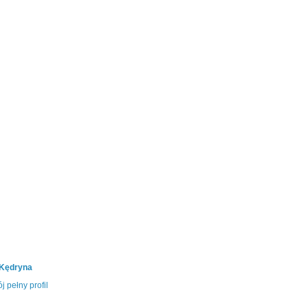
 Kędryna
j pełny profil