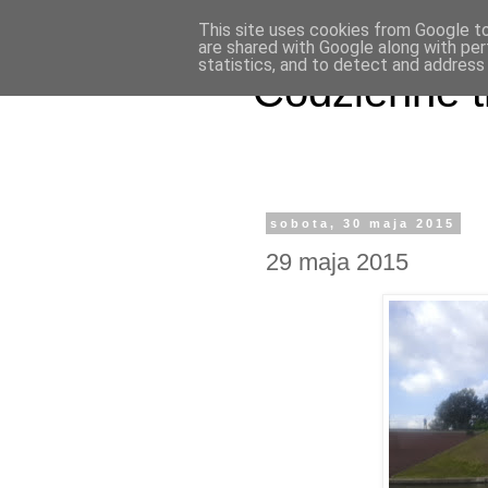
This site uses cookies from Google to 
are shared with Google along with per
statistics, and to detect and address
Codzienne t
sobota, 30 maja 2015
29 maja 2015