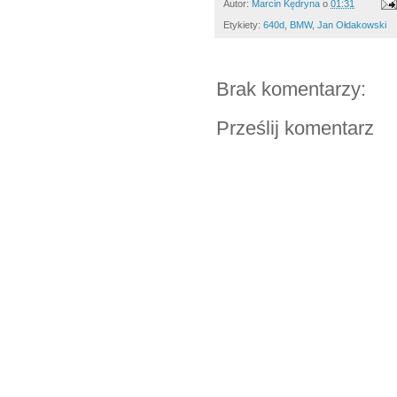
Autor:
Marcin Kędryna
o
01:31
Etykiety:
640d
,
BMW
,
Jan Ołdakowski
Brak komentarzy:
Prześlij komentarz