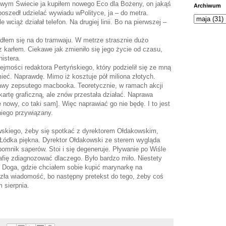
wym Świecie ja kupiłem nowego Eco dla Bożeny, on jakąś
Archiwum
 poszedł udzielać wywiadu wPolityce, ja – do metra.
 wciąż działał telefon. Na drugiej linii. Bo na pierwszej –
dłem się na do tramwaju. W metrze strasznie dużo
 karłem. Ciekawe jak zmieniło się jego życie od czasu,
istera.
mości redaktora Pertyńskiego, który podzielił się ze mną
ć. Naprawdę. Mimo iż kosztuje pół miliona złotych.
wy zepsutego macbooka. Teoretycznie, w ramach akcji
artę graficzną, ale znów przestała działać. Naprawa
 nowy, co taki sam]. Więc naprawiać go nie będę. I to jest
niego przywiązany.
wskiego, żeby się spotkać z dyrektorem Ołdakowskim,
. Łódka piękna. Dyrektor Ołdakowski ze sterem wygląda
 pomnik saperów. Stoi i się degeneruje. Pływanie po Wiśle
trafię zdiagnozować dlaczego. Było bardzo miło. Niestety
r Doga, gdzie chciałem sobie kupić marynarkę na
 zła wiadomość, bo następny pretekst do tego, żeby coś
 sierpnia.