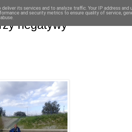
deliver its services and to analyze traffic. Your IP address and
formance and security metrics to ensure quality of service, ge
 abuse.
rzy negatywy