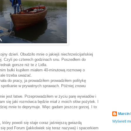
ojny dzień. Obudziło mnie o jakiejś niechrześcijańskiej
j. Czyli po czterech godzinach snu. Poszedłem do
Jednak gorsze niż te z Lidla.
anim bułki kupiłem miałem 40-minutową rozmowę o
 ale trzeba uważać.
ała do pracy, ja prowadziłem prowadziłem politykę
e spotkanie w prywatnych sprawach. Później znowu
 nie jest łatwe. Przeprowadziłem w życiu parę wywiadów i
am się jaki rozmówca będzie miał z moich słów pożytek. I
dziej mnie to deprymuje. Więc gadam jeszcze gorzej. I to
Marcin
Wyświetl mó
 który powoli się staje coraz jaśniejszą gwiazdą
 się pod Forum (jakkolwiek się teraz nazywa) i spacerkiem