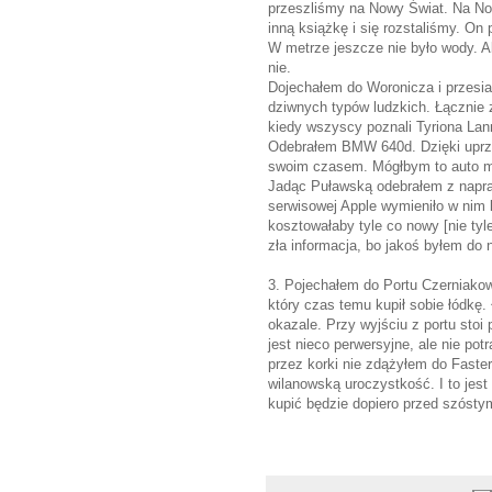
przeszliśmy na Nowy Świat. Na No
inną książkę i się rozstaliśmy. On
W metrze jeszcze nie było wody. Ale
nie.
Dojechałem do Woronicza i przesia
dziwnych typów ludzkich. Łącznie z
kiedy wszyscy poznali Tyriona Lann
Odebrałem BMW 640d. Dzięki uprzej
swoim czasem. Mógłbym to auto mie
Jadąc Puławską odebrałem z napra
serwisowej Apple wymieniło w nim k
kosztowałaby tyle co nowy [nie tyle
zła informacja, bo jakoś byłem do 
3. Pojechałem do Portu Czerniako
który czas temu kupił sobie łódkę
okazale. Przy wyjściu z portu stoi
jest nieco perwersyjne, ale nie po
przez korki nie zdążyłem do Faste
wilanowską uroczystkość. I to jest
kupić będzie dopiero przed szóstym