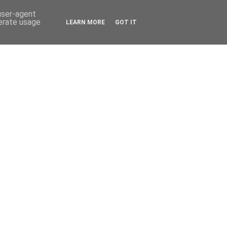
 user-agent
nerate usage
LEARN MORE
GOT IT