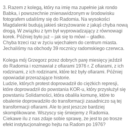
3. Razem z kolegą, który na imię ma zupełnie jak rondo
Babka, i powszechnie znienawidzonym w środowisku
fotografem udaliśmy się do Radomia. Na wysokości
Magdalenki budują jakieś skrzyżowanie z jakąś chyba nową
drogą. W związku z tym był wyprowadzający z równowagi
korek. Później było już – jak się to mówi – gładko.
Chyba trzeci raz w życiu wjechałem do centrum miasta.
Jechaliśmy na obchody 39 rocznicy radomskiego czerwca.
Kolega mój Grzegorz przez dobrych parę miesięcy jeździł
do Radomia i rozmawiał z ofiarami 1976 r. Z ofiarami, z ich
rodzinami, z ich rodzinami, które też były ofiarami. Później
opowiadał przerażające historie.
Ludzie, których protest doprowadził do ciężkich represji,
które doprowadził do powstania KOR-u, który przysłużył się
powstaniu Solidarności, która obaliła komunę, które to
obalenie doprowadziło do transformacji zasadniczo są tej
transformacji ofiarami. Ale to jest jeszcze bardziej
skomplikowane. Wszyscy się śmiejemy z Radomia.
Ciekawe ilu z nas zdaje sobie sprawę, że jest to po trosze
efekt instytucjonalnego hejtu na Radom po 1976?