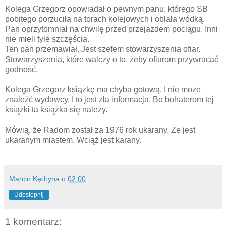
Kolega Grzegorz opowiadał o pewnym panu, którego SB
pobitego porzuciła na torach kolejowych i oblała wódką.
Pan oprzytomniał na chwilę przed przejazdem pociągu. Inni
nie mieli tyle szczęścia.
Ten pan przemawiał. Jest szefem stowarzyszenia ofiar.
Stowarzyszenia, które walczy o to, żeby ofiarom przywracać
godność.
Kolega Grzegorz książkę ma chyba gotową. I nie może
znaleźć wydawcy. I to jest zła informacja, Bo bohaterom tej
książki ta książka się należy.
Mówią, że Radom został za 1976 rok ukarany. Że jest
ukaranym miastem. Wciąż jest karany.
Marcin Kędryna
o
02:00
Udostępnij
1 komentarz: