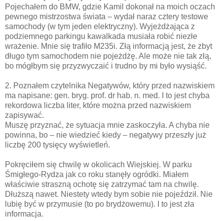
Pojechałem do BMW, gdzie Kamil dokonał na moich oczach
pewnego mistrzostwa świata – wydał naraz cztery testowe
samochody (w tym jeden elektryczny). Wyjeżdżająca z
podziemnego parkingu kawalkada musiała robić niezłe
wrażenie. Mnie się trafiło M235i. Złą informacją jest, że zbyt
długo tym samochodem nie pojeżdżę. Ale może nie tak złą,
bo mógłbym się przyzwyczaić i trudno by mi było wysiąść.
2. Poznałem czytelnika Negatywów, który przed nazwiskiem
ma napisane: gen. bryg. prof. dr hab. n. med. I to jest chyba
rekordowa liczba liter, które można przed nazwiskiem
zapisywać.
Muszę przyznać, że sytuacja mnie zaskoczyła. A chyba nie
powinna, bo – nie wiedzieć kiedy – negatywy przeszły już
liczbę 200 tysięcy wyświetleń.
Pokręciłem się chwilę w okolicach Wiejskiej. W parku
Śmigłego-Rydza jak co roku stanęły ogródki. Miałem
właściwie straszną ochotę się zatrzymać tam na chwilę.
Dłuższą nawet. Niestety wtedy bym sobie nie pojeździł. Nie
lubię być w przymusie (to po brydżowemu). I to jest zła
informacja.