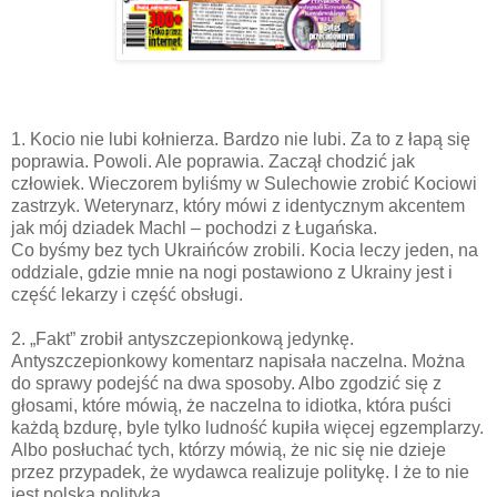
1. Kocio nie lubi kołnierza. Bardzo nie lubi. Za to z łapą się
poprawia. Powoli. Ale poprawia. Zaczął chodzić jak
człowiek. Wieczorem byliśmy w Sulechowie zrobić Kociowi
zastrzyk. Weterynarz, który mówi z identycznym akcentem
jak mój dziadek Machl – pochodzi z Ługańska.
Co byśmy bez tych Ukraińców zrobili. Kocia leczy jeden, na
oddziale, gdzie mnie na nogi postawiono z Ukrainy jest i
część lekarzy i część obsługi.
2. „Fakt” zrobił antyszczepionkową jedynkę.
Antyszczepionkowy komentarz napisała naczelna. Można
do sprawy podejść na dwa sposoby. Albo zgodzić się z
głosami, które mówią, że naczelna to idiotka, która puści
każdą bzdurę, byle tylko ludność kupiła więcej egzemplarzy.
Albo posłuchać tych, którzy mówią, że nic się nie dzieje
przez przypadek, że wydawca realizuje politykę. I że to nie
jest polska polityka.