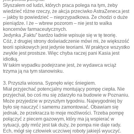
Słyszałem od ludzi, których praca polega na tym, żeby
wiedzieć różne rzeczy, że akcja przeciwko AstraZeneca jest
– jakby to powiedzieć – nieprzypadkowa. Że chodzi o duże
pieniądze. I że – wbrew pozorom – nie jest to walka
koncernów farmaceutycznych.
Jedynka „Faktu” bardzo ładnie wpisuje się w tę teorię.
Cóż, ż drugiej strony doświadczenie mówi mi, że większość
teorii spiskowych jest jedynie teoriami. W praktyce wszystko
zwykle jest prostsze. Więc chyba raczej pani Kasia jest
idiotką.
W takim wypadku podejrzane jest, że wydawca wciąż
trzyma ją na tym stanowisku.
3. Przyszła wiosna. Sypnęło więc śniegiem.
Miał przyjechać potencjalny montujący pompę ciepła. Nie
przyjechał, bo coś mu się zdarzyło na budowie w Poznaniu.
Może przyjedzie w przyszłym tygodniu. Najwygodniej by
było się nauczyć i samemu zamontować. Obawiam się
jednak, że przekracza to moje możliwości. Trzeba pompę
połączyć z piecem gazowym, który ma ją wspierać w
sytuacji, gdy mróz jest tak duży, że pompa nie daje rady.
Ech, mógł się człowiek uczciwej roboty jakiejś wyuczyć.