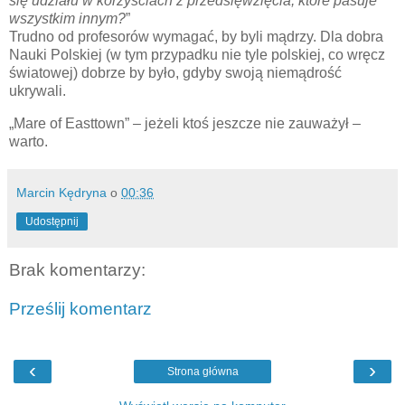
się udziału w korzyściach z przedsięwzięcia, które pasuje
wszystkim innym?
”
Trudno od profesorów wymagać, by byli mądrzy. Dla dobra
Nauki Polskiej (w tym przypadku nie tyle polskiej, co wręcz
światowej) dobrze by było, gdyby swoją niemądrość
ukrywali.
„Mare of Easttown” – jeżeli ktoś jeszcze nie zauważył –
warto.
Marcin Kędryna
o
00:36
Udostępnij
Brak komentarzy:
Prześlij komentarz
‹
›
Strona główna