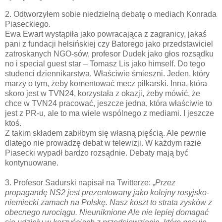
2. Odtworzyłem sobie niedzielną debatę o mediach Konrada
Piaseckiego.
Ewa Ewart wystąpiła jako powracająca z zagranicy, jakaś
pani z fundacji helsińskiej czy Batorego jako przedstawiciel
zatroskanych NGO-sów, profesor Dudek jako głos rozsądku
no i special guest star – Tomasz Lis jako himself. Do tego
studenci dziennikarstwa. Właściwie śmieszni. Jeden, który
marzy o tym, żeby komentować mecz piłkarski. Inna, która
skoro jest w TVN24, korzystała z okazji, żeby mówić, że
chce w TVN24 pracować, jeszcze jedna, która właściwie to
jest z PR-u, ale to ma wiele wspólnego z mediami. I jeszcze
ktoś.
Z takim składem zabiłbym się własną pięścią. Ale pewnie
dlatego nie prowadzę debat w telewizji. W każdym razie
Piasecki wypadł bardzo rozsądnie. Debaty mają być
kontynuowane.
3. Profesor Sadurski napisał na Twitterze: „
Przez
propagandę NS2 jest prezentowany jako kolejny rosyjsko-
niemiecki zamach na Polskę. Nasz koszt to strata zysków z
obecnego rurociągu. Nieuniknione Ale nie lepiej domagać