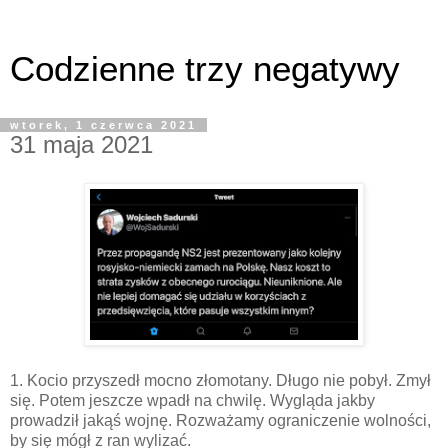
Codzienne trzy negatywy
wtorek, 1 czerwca 2021
31 maja 2021
1. Kocio przyszedł mocno złomotany. Długo nie pobył. Zmył
się. Potem jeszcze wpadł na chwilę. Wygląda jakby
prowadził jakąś wojnę. Rozważamy ograniczenie wolności,
by się mógł z ran wylizać.