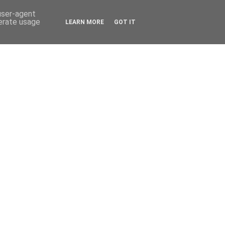
 user-agent
nerate usage
LEARN MORE
GOT IT