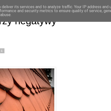
deliver its services and to analyze traffic. Your IP address and
formance and security metrics to ensure quality of service, ge
 abuse.
rzy negatywy
21