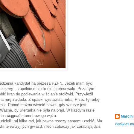
iedzenia kandydat na prezesa PZPN. Jeżeli mam być
 szczery
– zupełnie mnie to nie interesowało. Poza tym
obić kran do podlewania w ścianie stołówki. Przywieźli
na rurę zakłada. Z opaski wystawała rurka. Przez tę rurkę
rójnik. Ponoć można wiercić nawet, gdy w rurze jest
. Ważne, by wiertarka nie była na prąd. W każdym razie
rzeba ciągnąć stumetrowego węża.
Marcin
dzielili mi kilka rad, jak pewne rzeczy samemu zrobić. Ma
Wyświetl mó
wki telewizyjnych gwiazd, niech zobaczy jak zarabiają dziś