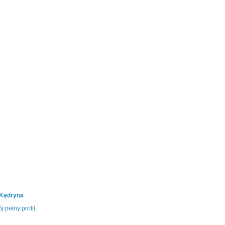
 Kędryna
j pełny profil