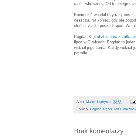
mot
– wkurwiony. Od trzeciego raz
Kocio dziś wpadał trzy razy coś z
deszczu. Na koniec, gdy się pogod
słońca. Zjadł i poszedł spać. Wstał
Bogdan Krężel
zbiera na zrzutka.pl
lipca w Gliwicach. Bogdan to jeden
widział jego Lema. Każdy widział je
potrafią.
Autor:
Marcin Kędryna
o
22:56
Etykiety:
Bogdan Krężel
,
Jan Ołdakowsk
Brak komentarzy: