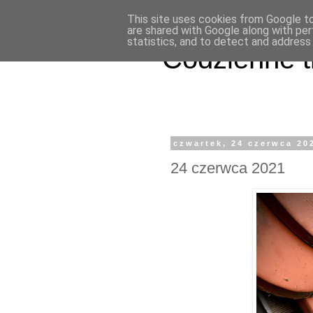
This site uses cookies from Google to 
are shared with Google along with per
statistics, and to detect and address
Codzienne t
czwartek, 24 czerwca 20
24 czerwca 2021