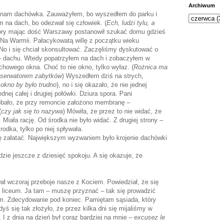
Archiwum
a nam dachówka. Zauważyłem, bo wyszedłem do parku i
m na dach, bo odezwał się człowiek. (
Ech, ludzi tylu, a
tóry mając dość Warszawy postanowił szukać domu gdzieś
ł. Na Warmii. Pałacykowatą willę z początku wieku
 No i się chciał skonsultować. Zaczęliśmy dyskutować o
– dachu. Wtedy popatrzyłem na dach i zobaczyłem w
chowego okna. Choć to nie okno, tylko wyłaz. (
Rożnica ma
nserwatorem zabytków
) Wyszedłem dziś na strych,
 okno by było trudno
), no i się okazało, że nie jednej
dnej całej i drugiej połówki. Dziura spora. Pani
obało, że przy remoncie założono membranę –
(
czy jak się to nazywa
) Mówiła, że przez to nie widać, że
Miała rację. Od środka nie było widać. Z drugiej strony –
 środka, tylko po niej spływała.
ę załatać. Największym wyzwaniem było krojenie dachówki
zie jeszcze z dziesięć spokoju. A się okazuje, że
ł wczoraj przeboje nasze z Kociem. Powiedział, że się
 liceum. Ja tam – muszę przyznać – tak się prowadzić
um. Zdecydowanie pod koniec. Pamiętam sąsiada, który
yś się tak złożyło, że przez kilka dni się mijaliśmy w
 I z dnia na dzień był coraz bardziej na mnie –
excusez le