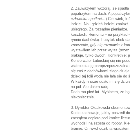
2. Zauważyłem wczoraj, że spadł
popatrzyłem na dach. A popatrzyłe
człowieka spotkać…
) Człowiek, k
indziej. No i gdzieś indziej znalaz
ubiegłego. Za rozsądne pieniądze.
kosztach. Remontu – na przykład 
rynnie dachówkę. I ubytek obok da
znaczenie, gdy się rozmawia z ko
wystawiłem łeb przez wyłaz (
przez
brakuje, tylko dwóch. Konkretnie: je
Konserwator Lubuskiej się nie pod
wiatroizolację paroprzepuszczalną 
się coś z dachówkami złego dzieje. 
dzięki tej folii woda nie lała się do
W każdym razie udało mi się dziur
na pół. Ale dałem radę.
Dach ma pięć lat. Myślałem, że będ
niekoniecznie.
3. Dyrektor Ołdakowski skomentowa
Kocio zachowuje, jakby poszedł do
zacząłem dopiero pod koniec lice
wychodził na szóstą do roboty. Kied
bramie. On wychodził, ja wracałem.