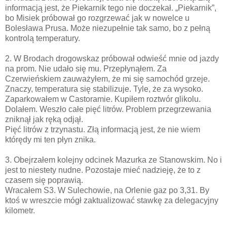
informacją jest, że Piekarnik tego nie doczekał. „Piekarnik”,
bo Misiek próbował go rozgrzewać jak w nowelce u
Bolesława Prusa. Może niezupełnie tak samo, bo z pełną
kontrolą temperatury.
2. W Brodach drogowskaz próbował odwieść mnie od jazdy
na prom. Nie udało się mu. Przepłynąłem. Za
Czerwieńskiem zauważyłem, że mi się samochód grzeje.
Znaczy, temperatura się stabilizuje. Tyle, że za wysoko.
Zaparkowałem w Castoramie. Kupiłem roztwór glikolu.
Dolałem. Weszło całe pięć litrów. Problem przegrzewania
zniknął jak ręką odjął.
Pięć litrów z trzynastu. Złą informacją jest, że nie wiem
którędy mi ten płyn znika.
3. Obejrzałem kolejny odcinek Mazurka ze Stanowskim. No i
jest to niestety nudne. Pozostaje mieć nadzieję, że to z
czasem się poprawią.
Wracałem S3. W Sulechowie, na Orlenie gaz po 3,31. By
ktoś w wreszcie mógł zaktualizować stawkę za delegacyjny
kilometr.