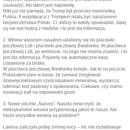
zauważyć, kto takim jest naprawdę.
Nikt już nie pamięta, że Trump był przecież marionetką
Putina. A współpraca z Trumpem miała być narażaniem
bezpieczeństwa Polski. Ci, którzy to wtedy opowiadali, dalej
są nie wychodzą z mediów. I to jest zła informacja.
2. Wbrew własnym zasadom udaliśmy się do placówki
pocztowej Lidl i placówki pocztowej Biedronka. W placówce
pocztowej Lidl, po remoncie, niczego nie można znaleźć. I to
jest zła informacja. Pojawiły się automatyczne kasy.
Ustawione za blisko.
W placówce pocztowej Biedronka kolejki. Jak to na poczcie.
Pokazałem pani w kasie, że zamiast żonglować
dziewięciokilowym sześciopakiem mineralnej, wystarczy
oderwać kod paskowy z opakowania. Ciekawe, czy ziarno
innowacji trafi na odpowiedni grunt.
3. Nowe odcinki „
Narcos
”. Naszła mnie myśl, że
meksykańskie wesela przypominają jakoś te nasze. Ale
może wszystkie wesela są podobne?
Lawina zaliczyła próbę zimnej nocy – nic nie rozładowuje