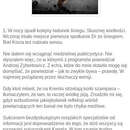
1. W nocy spadł kolejny ładunek śniegu. Słusznej wielkości.
Wczoraj miało miejsce pierwsze spotkanie Dr ze śniegiem.
Biel Kocia też nabrała sensu.
Nie dałem się wciągnąć niedzielnej publicystyce. Nie
słyszałem więc, co w którymś z programów powiedział
Andrzej Zybertowicz. Z echa, które do mnie dotarło mogę się
domyślać, że powiedział – jak to zwykle bywa – prawdę. W
najmniej pożądanej przez słuchaczy wersji.
Gdy ktoś mówił, że na Kremlu strzelają korki szampana –
tłumaczyłem, że tam, to raczej wódkę piją. Znudziło mi się,
gdyż wzbudzenie jakiejkolwiek refleksji wśród
powtarzających ten banał nie było chyba możliwe.
Sukcesem bezdyskusyjnym rosyjskich specjalistów od
informacji jest doprowadzenie do tego, że dziś wszyscy są
nazywani sojusznikami Kremla. W tym szumie trudno