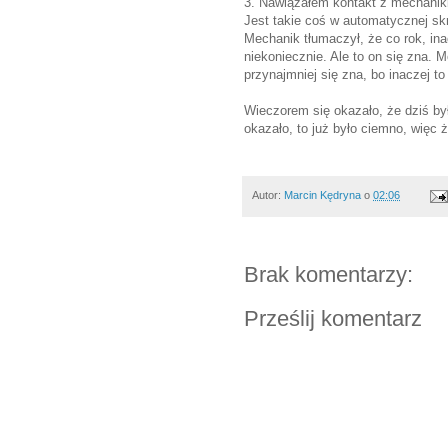
3. Nawiązałem kontakt z mechaniki
Jest takie coś w automatycznej skrz
Mechanik tłumaczył, że co rok, ina
niekoniecznie. Ale to on się zna. 
przynajmniej się zna, bo inaczej t
Wieczorem się okazało, że dziś był 
okazało, to już było ciemno, więc 
Autor:
Marcin Kędryna
o
02:06
Brak komentarzy:
Prześlij komentarz