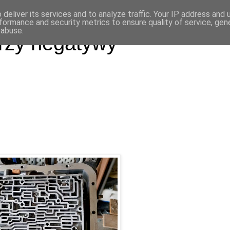
deliver its services and to analyze traffic. Your IP address and
formance and security metrics to ensure quality of service, ge
 abuse.
rzy negatywy