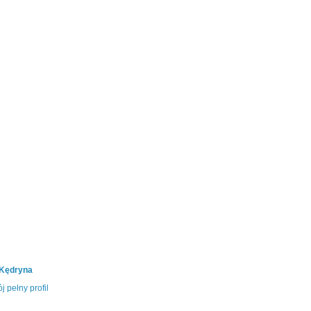
 Kędryna
j pełny profil