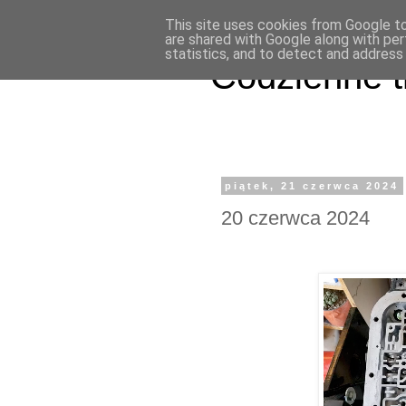
This site uses cookies from Google to 
are shared with Google along with per
statistics, and to detect and address
Codzienne t
piątek, 21 czerwca 2024
20 czerwca 2024