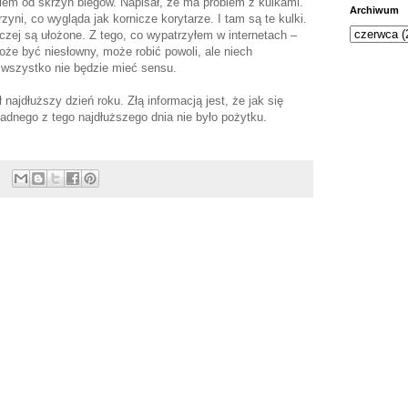
em od skrzyń biegów. Napisał, że ma problem z kulkami.
Archiwum
yni, co wygląda jak kornicze korytarze. I tam są te kulki.
czej są ułożone. Z tego, co wypatrzyłem w internetach –
Może być niesłowny, może robić powoli, ale niech
o wszystko nie będzie mieć sensu.
najdłuższy dzień roku. Złą informacją jest, że jak się
żadnego z tego najdłuższego dnia nie było pożytku.