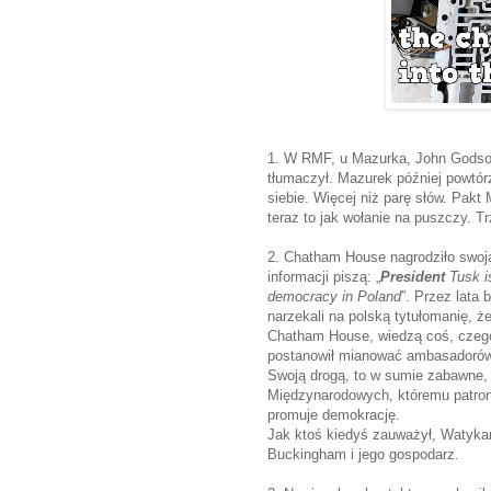
1. W RMF, u Mazurka, John Godson
tłumaczył. Mazurek później powtór
siebie. Więcej niż parę słów. Pakt 
teraz to jak wołanie na puszczy. 
2. Chatham House nagrodziło swoj
informacji piszą: „
President
Tusk i
democracy in Poland
”. Przez lata
narzekali na polską tytułomanię, ż
Chatham House, wiedzą coś, czego 
postanowił mianować ambasadorów,
Swoją drogą, to w sumie zabawne,
Międzynarodowych, któremu patronu
promuje demokrację.
Jak ktoś kiedyś zauważył, Watykan
Buckingham i jego gospodarz.