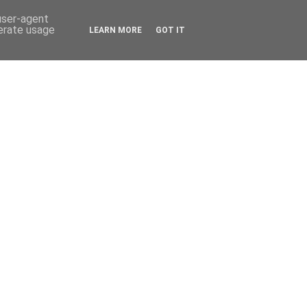
 user-agent
nerate usage
LEARN MORE
GOT IT