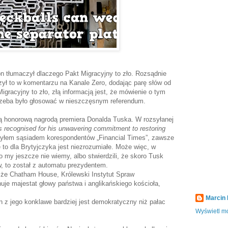
 tłumaczył dlaczego Pakt Migracyjny to zło. Rozsądnie
zył to w komentarzu na Kanale Zero, dodając parę słów od
Migracyjny to zło, złą informacją jest, że mówienie o tym
Trzeba było głosować w nieszczęsnym referendum.
ą honorową nagrodą premiera Donalda Tuska. W rozsyłanej
s recognised for his unwavering commitment to restoring
 byłem sąsiadem korespondentów „Financial Times”, zawsze
e to dla Brytyjczyka jest niezrozumiałe. Może więc, w
my jeszcze nie wiemy, albo stwierdzili, że skoro Tusk
 to został z automatu prezydentem.
 że Chatham House, Królewski Instytut Spraw
je majestat głowy państwa i anglikańskiego kościoła,
Marcin
 z jego konklawe bardziej jest demokratyczny niż pałac
Wyświetl mó