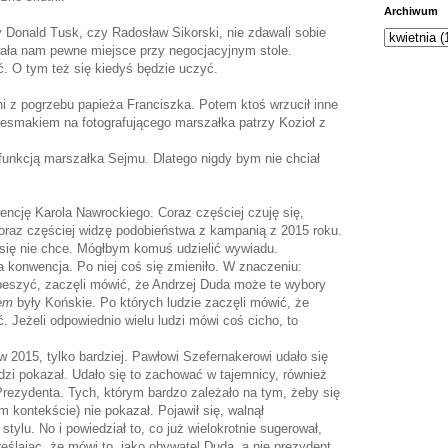
Archiwum
y Donald Tusk, czy Radosław Sikorski, nie zdawali sobie
wała nam pewne miejsce przy negocjacyjnym stole.
ać. O tym też się kiedyś będzie uczyć.
ni z pogrzebu papieża Franciszka. Potem ktoś wrzucił inne
niesmakiem na fotografującego marszałka patrzy Kozioł z
 funkcją marszałka Sejmu. Dlatego nigdy bym nie chciał
encję Karola Nawrockiego. Coraz częściej czuję się,
Coraz częściej widzę podobieństwa z kampanią z 2015 roku.
 się nie chce. Mógłbym komuś udzielić wywiadu.
a konwencja. Po niej coś się zmieniło. W znaczeniu:
zapeszyć, zaczęli mówić, że Andrzej Duda może te wybory
em
były Końskie. Po których ludzie zaczęli mówić, że
 Jeżeli odpowiednio wielu ludzi mówi coś cicho, to
 2015, tylko bardziej. Pawłowi Szefernakerowi udało się
dzi pokazał. Udało się to zachować w tajemnicy, również
rezydenta. Tych, którym bardzo zależało na tym, żeby się
ym kontekście) nie pokazał. Pojawił się, walnął
ylu. No i powiedział to, co już wielokrotnie sugerował,
reślając, że mówi to, jako obywatel Duda, a nie prezydent