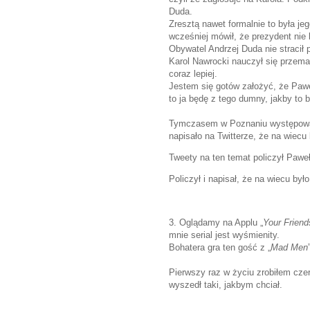
Duda.
Zresztą nawet formalnie to była je
wcześniej mówił, że prezydent nie 
Obywatel Andrzej Duda nie stracił
Karol Nawrocki nauczył się przemaw
coraz lepiej.
Jestem się gotów założyć, że Pawe
to ja będę z tego dumny, jakby to 
Tymczasem w Poznaniu występował 
napisało na Twitterze, że na wiecu 
Tweety na ten temat policzył Pawe
Policzył i napisał, że na wiecu było
3. Oglądamy na Applu „
Your Friend
mnie serial jest wyśmienity.
Bohatera gra ten gość z „
Mad Men
Pierwszy raz w życiu zrobiłem czer
wyszedł taki, jakbym chciał.