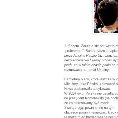
1. Sobota. Zaczęła się od tweeta d
„profesorem”. Sarkastycznie napisa
prezydencji w Radzie UE i będziem
bezpieczeństwa Europy proces dy
pech, że w takim czasie padło na 
rozmowach na temat Ukrainy.
Pamiętam plany, które jeszcze w 2
Mieliśmy, jako Polska, zajmować si
Nowa postanowiła abdykować.
W 2014 roku, Polska nie usiadła d
bo prezydent Komorowski (na obcho
że zainteresowany być może.
Swoją drogą, powinno się na tym 
dlaczego powinni reagować, kiedy wi
ta może mieć bardzo ważne polityc