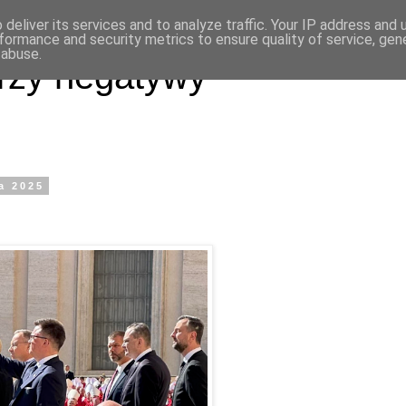
deliver its services and to analyze traffic. Your IP address and
formance and security metrics to ensure quality of service, ge
 abuse.
rzy negatywy
a 2025