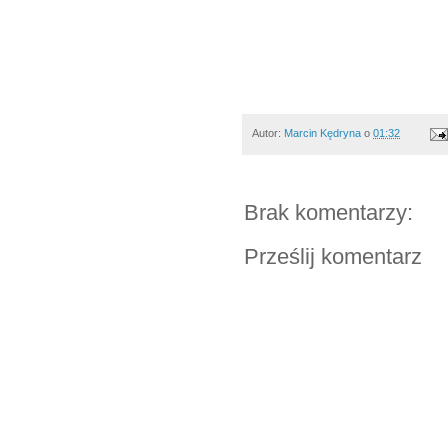
Autor:
Marcin Kędryna
o
01:32
Brak komentarzy:
Prześlij komentarz