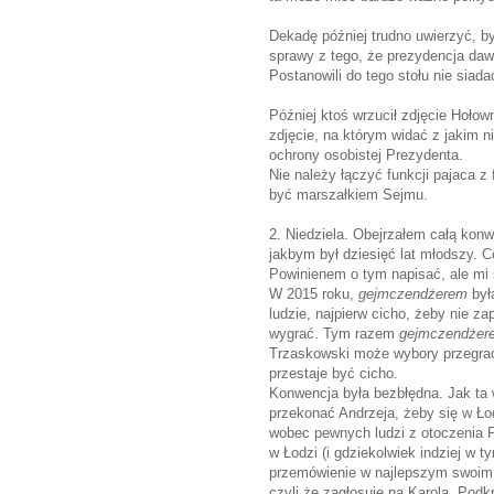
Dekadę później trudno uwierzyć, b
sprawy z tego, że prezydencja da
Postanowili do tego stołu nie siad
Później ktoś wrzucił zdjęcie Hołow
zdjęcie, na którym widać z jakim 
ochrony osobistej Prezydenta.
Nie należy łączyć funkcji pajaca z
być marszałkiem Sejmu.
2. Niedziela. Obejrzałem całą konw
jakbym był dziesięć lat młodszy. 
Powinienem o tym napisać, ale mi
W 2015 roku,
gejmczendżerem
był
ludzie, najpierw cicho, żeby nie 
wygrać. Tym razem
gejmczendżer
Trzaskowski może wybory przegrać.
przestaje być cicho.
Konwencja była bezbłędna. Jak ta w
przekonać Andrzeja, żeby się w Ło
wobec pewnych ludzi z otoczenia P
w Łodzi (i gdziekolwiek indziej w t
przemówienie w najlepszym swoim st
czyli że zagłosuje na Karola. Podk