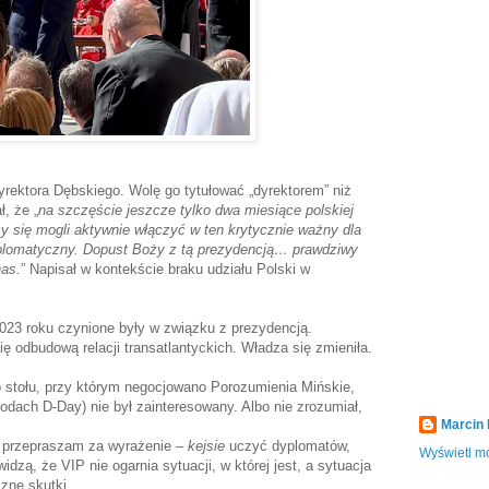
yrektora Dębskiego. Wolę go tytułować „dyrektorem” niż
ł, że „
na szczęście jeszcze tylko dwa miesiące polskiej
y się mogli aktywnie włączyć w ten krytycznie ważny dla
plomatyczny. Dopust Boży z tą prezydencją… prawdziwy
nas.
” Napisał w kontekście braku udziału Polski w
023 roku czynione były w związku z prezydencją.
ę odbudową relacji transatlantyckich. Władza się zmieniła.
o stołu, przy którym negocjowano Porozumienia Mińskie,
dach D-Day) nie był zainteresowany. Albo nie zrozumiał,
Marcin
– przepraszam za wyrażenie –
kejsie
uczyć dyplomatów,
Wyświetl mó
dzą, że VIP nie ogarnia sytuacji, w której jest, a sytuacja
zne skutki.