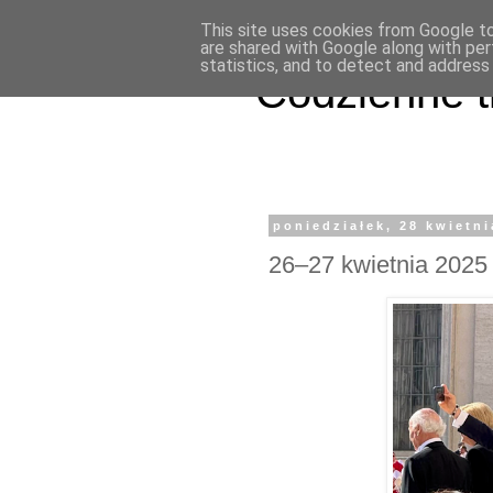
This site uses cookies from Google to 
are shared with Google along with per
statistics, and to detect and address
Codzienne t
poniedziałek, 28 kwietni
26–27 kwietnia 2025