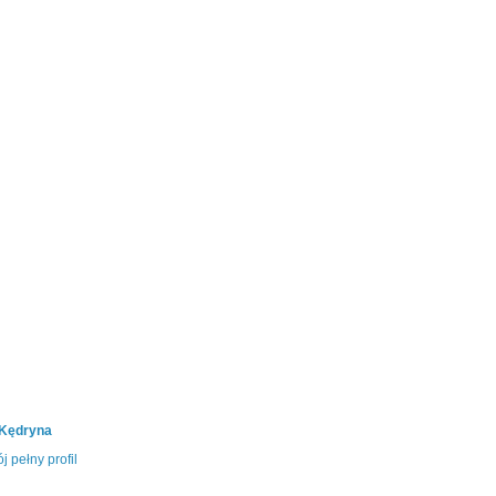
 Kędryna
j pełny profil