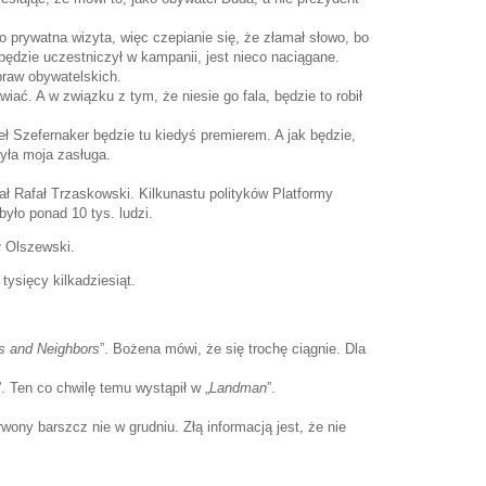
go prywatna wizyta, więc czepianie się, że złamał słowo, bo
będzie uczestniczył w kampanii, jest nieco naciągane.
 praw obywatelskich.
iać. A w związku z tym, że niesie go fala, będzie to robił
ł Szefernaker będzie tu kiedyś premierem. A jak będzie,
była moja zasługa.
Rafał Trzaskowski. Kilkunastu polityków Platformy
było ponad 10 tys. ludzi.
ł Olszewski.
 tysięcy kilkadziesiąt.
s and Neighbors
”. Bożena mówi, że się trochę ciągnie. Dla
”. Ten co chwilę temu wystąpił w „
Landman
”.
wony barszcz nie w grudniu. Złą informacją jest, że nie