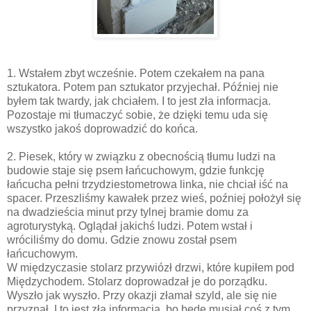
1. Wstałem zbyt wcześnie. Potem czekałem na pana
sztukatora. Potem pan sztukator przyjechał. Później nie
byłem tak twardy, jak chciałem. I to jest zła informacja.
Pozostaje mi tłumaczyć sobie, że dzięki temu uda się
wszystko jakoś doprowadzić do końca.
2. Piesek, który w związku z obecnością tłumu ludzi na
budowie staje się psem łańcuchowym, gdzie funkcję
łańcucha pełni trzydziestometrowa linka, nie chciał iść na
spacer. Przeszliśmy kawałek przez wieś, poźniej położył się
na dwadzieścia minut przy tylnej bramie domu za
agroturystyką. Oglądał jakichś ludzi. Potem wstał i
wróciliśmy do domu. Gdzie znowu został psem
łańcuchowym.
W międzyczasie stolarz przywiózł drzwi, które kupiłem pod
Międzychodem. Stolarz doprowadzał je do porządku.
Wyszło jak wyszło. Przy okazji złamał szyld, ale się nie
przyznał. I to jest zła informacja, bo będę musiał coś z tym