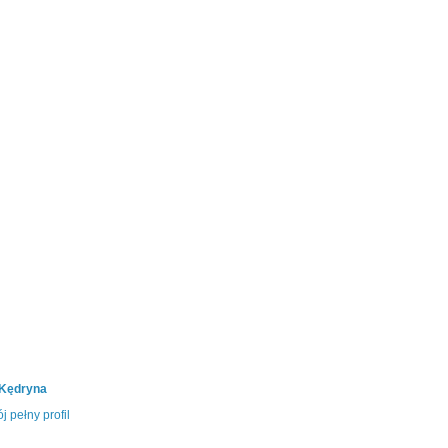
 Kędryna
j pełny profil