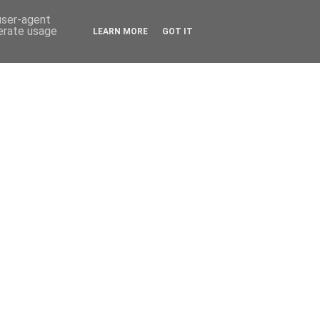
 user-agent
nerate usage
LEARN MORE
GOT IT