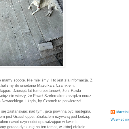
 mamy sobotę. Nie mieliśmy. I to jest zła informacja. Z
haliśmy do śniadania Mazurka z Czarnkiem.
ające. Dziesięć lat temu postanowił, że z Pawła
wciąż nie wierzy, że Paweł Szefernaker zarządza coraz
a Nawrockiego. I żąda, by Czarnek to potwierdzał.
 się zastanawiać nad tym, jaka powinna być następna.
Marcin
em jest Grasshopper. Znalazłem używaną pod Łodzią.
Wyświetl mó
nałem nawet czynności sprawdzające w kwestii
śmy gorącą dyskusję na ten temat, w której efekcie