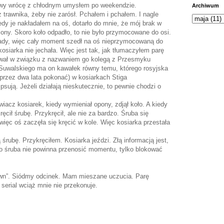
awy wrócę z chłodnym umysłem po weekendzie.
Archiwum
trawnika, żeby nie zarósł. Pchałem i pchałem. I nagle
dy je nakładałem na oś, dotarło do mnie, że mój brak w
wiony. Skoro koło odpadło, to nie było przymocowane do osi.
ady, więc cały moment szedł na oś nieprzymocowaną do
kosiarka nie jechała. Więc jest tak, jak tłumaczyłem parę
tował w związku z nazwaniem go kolegą z Przesmyku
uwalskiego ma on kawałek równy temu, którego rosyjska
e przez dwa lata pokonać) w kosiarkach Stiga
psują. Jeżeli działają nieskutecznie, to pewnie chodzi o
iacz kosiarek, kiedy wymieniał opony, zdjął koło. A kiedy
kręcił śrubę. Przykręcił, ale nie za bardzo. Śruba się
, więc oś zaczęła się kręcić w kole. Więc kosiarka przestała
śrubę. Przykręciłem. Kosiarka jeździ. Złą informacją jest,
bo śruba nie powinna przenosić momentu, tylko blokować
town”. Siódmy odcinek. Mam mieszane uczucia. Parę
e serial wciąż mnie nie przekonuje.