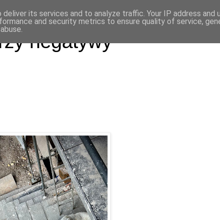
deliver its services and to analyze traffic. Your IP address and
formance and security metrics to ensure quality of service, ge
 abuse.
rzy negatywy