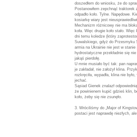
doszedłem do wniosku, że do spr
Postanowiłem zepchnąć traktorek z 
odpadło koło. Tylne. Napędowe. Kie
kosiarkę wiary jest nieusprawiedli
Mechanizm różnicowy nie ma blok
koła. Więc drugie koło stało. Więc 
dni temu koledze (który zaprotes
Suwalskiego, gdyż do Przesmyku S
armia na Ukrainie nie jest w stani
hydrostatyczne przekładnie się nie 
jakąś pierdołę.
U mnie musiało być tak: pan napraw
je zakładał, nie założył klina. Przy
rozkręciła, wypadła, klina nie było
jechać.
Sąsiad Gienek znalazł odpowiednią 
że powinienem kupić gdzieś klin, 
koło, żeby się nie zsunęło.
3. Wróciliśmy do „Major of Kings
postaci jest naprawdę niezłych, al