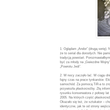
1. Oglądam „Andor” (drugą serię). Ni
że to serial dla dorosłych. Nie pa
tradycją powstań. Porozmawiałbym 
być za młody na „Gwiezdne Wojny”. 
„Powrotu Jedi”.
2. W nocy zaczęło lać. W ciągu dnia j
fajny czas na prace tynkarskie. Ek
samochód. Za pomocą TiR-a to zrobi
przywiozła płaskorzeźby. Złą inform
rysunku konserwatora z połowy lat 
2005. Na których część płaskorzeź
Okazało się też, że sztukator – chc
identyczne, jak te od strony wejści