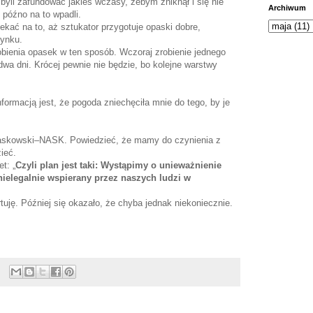
 byli zafundować jakieś wczasy, żebym zniknął i się nie
Archiwum
k późno na to wpadli.
ekać na to, aż sztukator przygotuje opaski dobre,
tynku.
obienia opasek w ten sposób. Wczoraj zrobienie jednego
 dwa dni. Krócej pewnie nie będzie, bo kolejne warstwy
nformacją jest, że pogoda zniechęciła mnie do tego, by je
rzaskowski–NASK. Powiedzieć, że mamy do czynienia z
zieć.
t: „
Czyli plan jest taki: Wystąpimy o unieważnienie
ielegalnie wspierany przez naszych ludzi w
tuję. Później się okazało, że chyba jednak niekoniecznie.