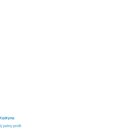
 Kędryna
j pełny profil