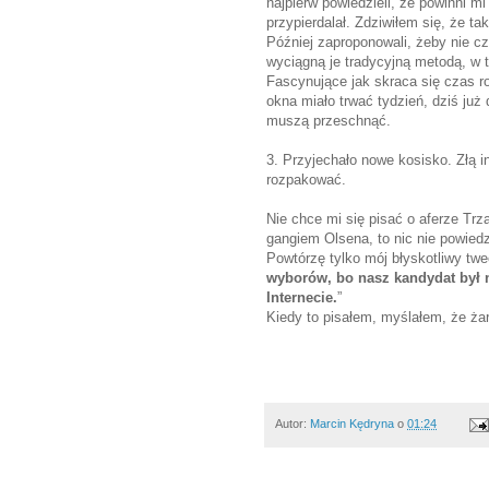
najpierw powiedzieli, że powinni mi
przypierdalał. Zdziwiłem się, że ta
Później zaproponowali, żeby nie cz
wyciągną je tradycyjną metodą, w 
Fascynujące jak skraca się czas r
okna miało trwać tydzień, dziś już
muszą przeschnąć.
3. Przyjechało nowe kosisko. Złą i
rozpakować.
Nie chce mi się pisać o aferze T
gangiem Olsena, to nic nie powied
Powtórzę tylko mój błyskotliwy twee
wyborów, bo nasz kandydat był n
Internecie.
”
Kiedy to pisałem, myślałem, że żar
Autor:
Marcin Kędryna
o
01:24