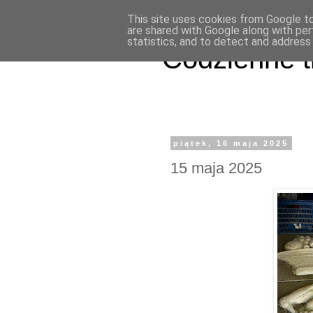
This site uses cookies from Google to 
are shared with Google along with per
statistics, and to detect and address
Codzienne t
piątek, 16 maja 2025
15 maja 2025