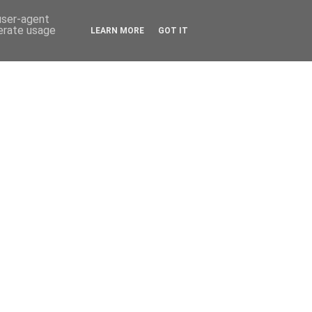
 user-agent
nerate usage
LEARN MORE
GOT IT