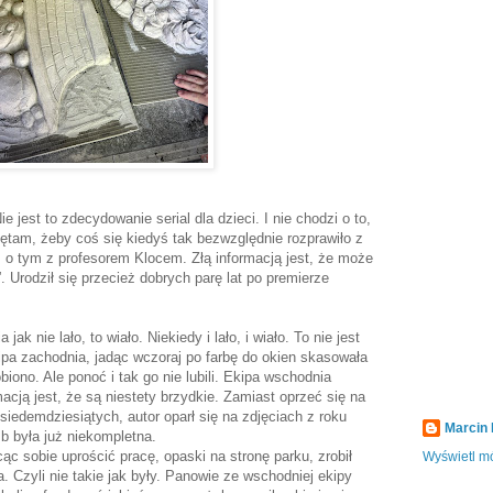
e jest to zdecydowanie serial dla dzieci. I nie chodzi o to,
miętam, żeby coś się kiedyś tak bezwzględnie rozprawiło z
o tym z profesorem Klocem. Złą informacją jest, że może
Urodził się przecież dobrych parę lat po premierze
ak nie lało, to wiało. Niekiedy i lało, i wiało. To nie jest
ipa zachodnia, jadąc wczoraj po farbę do okien skasowała
ono. Ale ponoć i tak go nie lubili. Ekipa wschodnia
acją jest, że są niestety brzydkie. Zamiast oprzeć się na
siedemdziesiątych, autor oparł się na zdjęciach z roku
Marcin
b była już niekompletna.
ąc sobie uprościć pracę, opaski na stronę parku, zrobił
Wyświetl mó
a. Czyli nie takie jak były. Panowie ze wschodniej ekipy