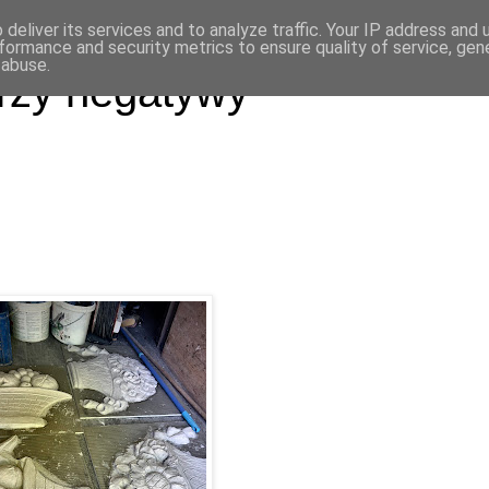
deliver its services and to analyze traffic. Your IP address and
formance and security metrics to ensure quality of service, ge
 abuse.
rzy negatywy