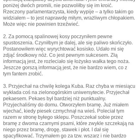
poniżej dwóch promili, nie pozwoliłby się im kroić.
Rzeczony parlamentarzysta, kiedy wypije – a tylko takim go
widziałem – to jest naprawdę miłym, wrażliwym chłopakiem.
Może więc nie powinien trzeźwieć.
2. Za pomocą spalinowej kosy poczyniłem pewne
spustoszenia. Czyniłbym je dalej, ale się paliwo skończyło.
Postanowiłem więc wyrychtować kosisko. Udało mi się
zdjąć środkowy nóż. Co jest pewnym sukcesem. Złą
informacją jest, że rozleciało się łożysko wałka tego noża.
Jeszcze gorszą informacją jest, że nie bardzo wiem, co z
tym fantem zrobić.
3. Przyjechał na chwilę kolega Kuba. Raz chyba w miesiącu
wykłada coś na zielonogórskim uniwersytecie. Przyjechał
pekaesem. Pekaes był bardziej niż punktualny.
Przyjechaliśmy do domu. Otworzyłem bramę. Już miałem
wjechać, kiedy piesek czmychnął na wieś. Poleciał tym
razem w stronę byłego sklepu. Poszczekał sobie przez
bramę z dwoma czarnymi psami, które zwykle szczekają na
niego przez bramę, drogę, stawek i płot. I dał się
spacyfikować. Trzymałem go za tzw. wszarz i nie bardzo