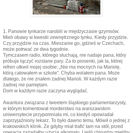
1. Panowie tynkarze narobili w międzyczasie gzymsów.
Mieli obawy w kwestii zewnętrznego tynku. Kiedy przyjdzie.
Czy przyjdzie na czas. Mieszanie go, gdzieś w Czechach,
może potrwać ze dwa tygodnie.
Tymczasem radio, którego słuchają, nie nadaje pana, który
próbuje łączyć rozstane pary. Za to piosenki, jak ta, której
refren utkwił mojej osobie: „Nie ma mocnych na Mariolę,
którą całowałem w szkole”. Chyba wolałem pana. Może
dlatego, że nie znałem żadnej Marioli. W każdym razie
żadnej nie pamiętam.
Dom w każdym razie zaczyna wyglądać.
Awantura związana z tweetem śląskiego parlamentarzysty,
w którym komentował morderstwo na warszawskim
uniwersytecie przypomniała mi, co kiedyś opowiadał
zaprzyjaźniony lekarz. To było dawno temu. Mówił o jednej z
krakowskich klinik. Że gdyby miał trafić tam na stół, przed
operacją zażądałby użycia alkomatu. I jeśli chirurdzy mieliby