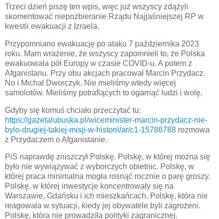
Trzeci dzień piszę ten wpis, więc już wszyscy zdążyli
skomentować niepozbieranie Rządu Najjaśniejszej RP w
kwestii ewakuacji z Izraela.
Przypomniano ewakuację po ataku 7 października 2023
roku. Mam wrażenie, że wszyscy zapomnieli to, że Polska
ewakuowała pół Europy w czasie COVID-u. A potem z
Afganistanu. Przy obu akcjach pracował Marcin Przydacz.
No i Michał Dworczyk. Nie mieliśmy wtedy więcej
samolotów. Mieliśmy potrafiących to ogarnąć ludzi i wolę.
Gdyby się komuś chciało przeczytać tu:
https://gazetalubuska.pl/wiceminister-marcin-przydacz-nie-
bylo-drugiej-takiej-misji-w-historii/ar/c1-15786788
rozmowa
z Przydaczem o Afganistanie.
PiS naprawdę zniszczył Polskę. Polskę, w której można się
było nie wywiązywać z wyborczych obietnic. Polskę, w
której praca minimalna mogła rosnąć rocznie o parę groszy.
Polskę, w której inwestycje koncentrowały się na
Warszawie, Gdańsku i ich mieszkańcach. Polskę, która nie
reagowała w sytuacji, kiedy jej obywatele byli zagrożeni.
Polskę, która nie prowadziła polityki zagranicznej.