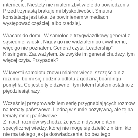
internecie. Niestety nie miałem zbyt wiele do powiedzenia.
Przed trzynastą brakuje mi błyskotliwości. Smutna
konstatacja jest taka, że powinienem w mediach
występować częściej, albo rzadziej.
Wracam do domu. W samolocie trzygwiazdkowy generał z
sąsiedniej wioski. Nigdy go nie widziałem po cywilnemu,
więc go nie poznałem. Generał czyta „Leadership”
Kissingera. Zauważyłem, że zwykle im generał chudszy, tym
więcej czyta. Przypadek?
W kwestii samolotu znowu miałem więcej szczęścia niż
rozumu, bo mi się godzina odlotu z godziną boardingu
pomyliła. Co jest o tyle dziwne, tym lotem latałem ostatnio z
pięćdziesiąt razy.
Wcześniej przeprowadziłem serię przygnębiających rozmów
na tematy państwowe. I jedną w sumie pozytywną, ale tę na
tematy mniej państwowe.
Z moich rozmów wychodzi, że jestem dysponentem
specyficznej wiedzy, której nie mogę się dzielić z nikim, kto
nie ma takiego jak ja doświadczenia, bo bez tego