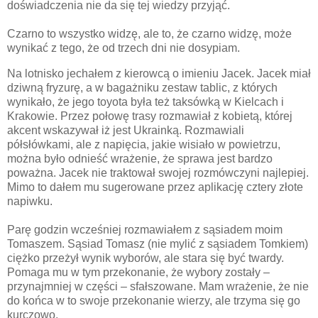
doświadczenia nie da się tej wiedzy przyjąć.
Czarno to wszystko widzę, ale to, że czarno widzę, może
wynikać z tego, że od trzech dni nie dosypiam.
Na lotnisko jechałem z kierowcą o imieniu Jacek. Jacek miał
dziwną fryzurę, a w bagażniku zestaw tablic, z których
wynikało, że jego toyota była też taksówką w Kielcach i
Krakowie. Przez połowę trasy rozmawiał z kobietą, której
akcent wskazywał iż jest Ukrainką. Rozmawiali
półsłówkami, ale z napięcia, jakie wisiało w powietrzu,
można było odnieść wrażenie, że sprawa jest bardzo
poważna. Jacek nie traktował swojej rozmówczyni najlepiej.
Mimo to dałem mu sugerowane przez aplikację cztery złote
napiwku.
Parę godzin wcześniej rozmawiałem z sąsiadem moim
Tomaszem. Sąsiad Tomasz (nie mylić z sąsiadem Tomkiem)
ciężko przeżył wynik wyborów, ale stara się być twardy.
Pomaga mu w tym przekonanie, że wybory zostały –
przynajmniej w części – sfałszowane. Mam wrażenie, że nie
do końca w to swoje przekonanie wierzy, ale trzyma się go
kurczowo.