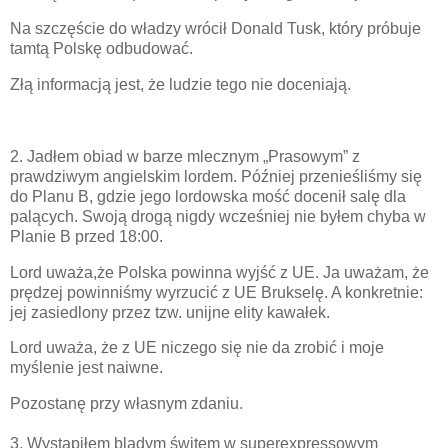
Na szczęście do władzy wrócił Donald Tusk, który próbuje
tamtą Polskę odbudować.
Złą informacją jest, że ludzie tego nie doceniają.
2. Jadłem obiad w barze mlecznym „Prasowym” z
prawdziwym angielskim lordem. Później przenieśliśmy się
do Planu B, gdzie jego lordowska mość docenił salę dla
palących. Swoją drogą nigdy wcześniej nie byłem chyba w
Planie B przed 18:00.
Lord uważa,że Polska powinna wyjść z UE. Ja uważam, że
prędzej powinniśmy wyrzucić z UE Brukselę. A konkretnie:
jej zasiedlony przez tzw. unijne elity kawałek.
Lord uważa, że z UE niczego się nie da zrobić i moje
myślenie jest naiwne.
Pozostanę przy własnym zdaniu.
3. Wystąpiłem bladym świtem w superexpressowym