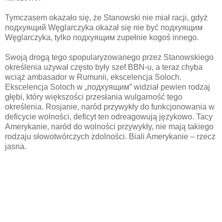
Tymczasem okazało się, że Stanowski nie miał racji, gdyż
подхуящий Węglarczyka okazał się nie być подхуящим
Węglarczyka, tylko подхуящим zupełnie kogoś innego.
Swoją drogą tego spopularyzowanego przez Stanowskiego
określenia używał często były szef BBN-u, a teraz chyba
wciąż ambasador w Rumunii, ekscelencja Soloch.
Ekscelencja Soloch w „подхуящим” widział pewien rodzaj
głębi, który większości przesłania wulgarność tego
określenia. Rosjanie, naród przywykły do funkcjonowania w
deficycie wolności, deficyt ten odreagowują językowo. Tacy
Amerykanie, naród do wolności przywykły, nie mają takiego
rodzaju słowotwórczych zdolności. Biali Amerykanie – rzecz
jasna.