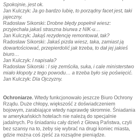
Spokojnie, jest ok.
Jan Kulczyk:
Ja go bardzo lubię, to porządny facet jest, taki
jajeczny.
Radosław Sikorski:
Drobne błędy popełnił wiesz:
przyjechała jakaś straszna biurwa z NIK-u…
Jan Kulczyk:
Jakąś rezydencję remontował, tak?
Radosław Sikorski:
Jakaś pizda wiesz, taka, zamiast ją
dowartościować, przepierdolić jak trzeba, to dał jej jakieś
biuro…
Jan Kulczyk:
I napisała?
Radosław Sikorski :
I się zemściła, suka, i cale ministerstwo
miało kłopoty z tego powodu… a trzeba było się poświęcić.
Jan Kulczyk:
Dla Ojczyzny.
Ochroniarze.
Wtedy funkcjonowało jeszcze Biuro Ochrony
Rządu. Duże chłopy, większość z doświadczeniem
bojowym, zarabiające wtedy naprawdę skromnie. Śniadania
w amerykańskich hotelach nie należą do specjalnie
jadalnych. Po śniadaniu cały dzień z Głową Państwa, czyli
bez szansy na to, żeby się wybrać na drugi koniec miasta,
gdzie można coś zjeść za rozsądne pieniądze.