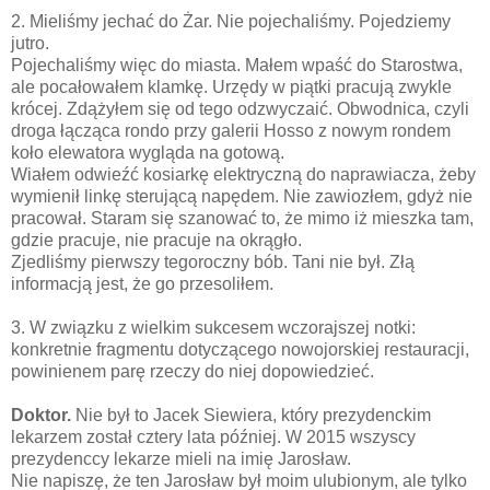
2. Mieliśmy jechać do Żar. Nie pojechaliśmy. Pojedziemy
jutro.
Pojechaliśmy więc do miasta. Małem wpaść do Starostwa,
ale pocałowałem klamkę. Urzędy w piątki pracują zwykle
krócej. Zdążyłem się od tego odzwyczaić. Obwodnica, czyli
droga łącząca rondo przy galerii Hosso z nowym rondem
koło elewatora wygląda na gotową.
Wiałem odwieźć kosiarkę elektryczną do naprawiacza, żeby
wymienił linkę sterującą napędem. Nie zawiozłem, gdyż nie
pracował. Staram się szanować to, że mimo iż mieszka tam,
gdzie pracuje, nie pracuje na okrągło.
Zjedliśmy pierwszy tegoroczny bób. Tani nie był. Złą
informacją jest, że go przesoliłem.
3. W związku z wielkim sukcesem wczorajszej notki:
konkretnie fragmentu dotyczącego nowojorskiej restauracji,
powinienem parę rzeczy do niej dopowiedzieć.
Doktor.
Nie był to Jacek Siewiera, który prezydenckim
lekarzem został cztery lata później. W 2015 wszyscy
prezydenccy lekarze mieli na imię Jarosław.
Nie napiszę, że ten Jarosław był moim ulubionym, ale tylko