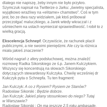
dlatego nie napiszę, żeby innym nie było przykro.
Szymczuk napisał na Twitterze o Jarku: „świetny specjalista,
wyjątkowo wrażliwy na «elitarne» chamstwo”. Coś w tym
jest, bo ze dwa razy widziałem, jak ktoś próbował
przeczołgać maluczkiego, a Jarek wtedy wkraczał i z
uśmiechem na ustach wymierzał sprawiedliwość. I robił to z
wielką gracją.
Ekscelencja Schnepf
. Oczywiście, że rachunek płacił
publicznymi, a nie swoimi pieniędzmi. Ale czy ta różnica
miała jakieś znaczenie?
Wśród nagrań z afery podsłuchowej, można znaleźć
rozmowę Radka Sikorskiego ze ś.p. Janem Kulczykiem.
Wszyscy się koncentrują na słowach Sikorskiego
dotyczących stewardessy Kulczyka. Chwilę wcześniej dr
Kukczyk pyta o Schnepfa. Tu ten fragment:
Jan Kulczyk:
A co z Rysiem? Rysiem ze Stanów?
Radosław Sikorski :
Będzie dobrze.
Jan Kulczyk:
Jakieś plany stosunkowo do niego? Tutaj
w Warszawie?
Radosław Sikorski :
On ma jeszcze 2,5 roku ambasadę.