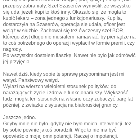
przepisy zabraniały. Szef Szaserów wymyślił, że wszystko
się uda, jeżeli kupi to ktoś inny. Okazało się, że mogła to
kupić lekarz – żona jednego z funkcjonariuszy. Kupiła,
dostarczyła na Szaserów, operacja się udała, oficer jest
wciąż w służbie. Zachował się też ówczesny szef BOR,
którego zbyt długo nie musiałem namawiać, by pieniądze na
to coś potrzebnego do operacji wypłacił w formie premii, czy
nagrody.
Po wszystkim dostałem flaszkę. Nawet nie było jak odmówić
jej przyjęcia.
Nawet dziś, kiedy sobie tę sprawę przypominam jest mi
wstyd. Państwowy wstyd.
Wylazł na wierzch wieloletni stosunek polityków, do
narażających życie i zdrowie funkcjonariuszy. Większość
ludzi mogła ten stosunek na własne oczy zobaczyć parę lat
później, z związku z sytuacją na białoruskiej granicy.
Jeszcze jedno.
Gdyby mnie nie było, gdyby nie było moich interwencji, też
by sobie pewnie jakoś poradzili. Więc to nie ma być
opowieść o mojej omnipotencji. Raczej o impotencji.