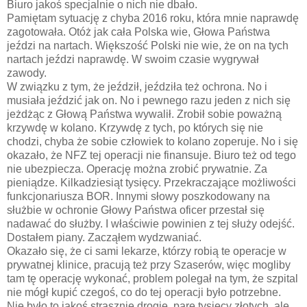
Biuro jakoś specjalnie o nich nie dbało.
Pamiętam sytuację z chyba 2016 roku, która mnie naprawdę
zagotowała. Otóż jak cała Polska wie, Głowa Państwa
jeździ na nartach. Większość Polski nie wie, że on na tych
nartach jeździ naprawdę. W swoim czasie wygrywał
zawody.
W związku z tym, że jeździł, jeździła też ochrona. No i
musiała jeździć jak on. No i pewnego razu jeden z nich się
jeżdżąc z Głową Państwa wywalił. Zrobił sobie poważną
krzywdę w kolano. Krzywdę z tych, po których się nie
chodzi, chyba że sobie człowiek to kolano zoperuje. No i się
okazało, że NFZ tej operacji nie finansuje. Biuro też od tego
nie ubezpiecza. Operację można zrobić prywatnie. Za
pieniądze. Kilkadziesiąt tysięcy. Przekraczające możliwości
funkcjonariusza BOR. Innymi słowy poszkodowany na
służbie w ochronie Głowy Państwa oficer przestał się
nadawać do służby. I właściwie powinien z tej służy odejść.
Dostałem piany. Zacząłem wydzwaniać.
Okazało się, że ci sami lekarze, którzy robią te operacje w
prywatnej klinice, pracują też przy Szaserów, więc mogliby
tam tę operację wykonać, problem polegał na tym, że szpital
nie mógł kupić czegoś, co do tej operacji było potrzebne.
Nie było to jakoś strasznie drogie, parę tysięcy złotych, ale