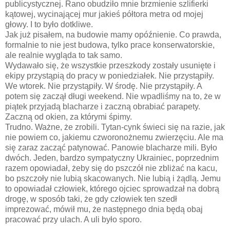
publicystycznej. Rano obudziło mnie brzmienie szlifierki
kątowej, wycinającej mur jakieś półtora metra od mojej
głowy. I to było dotkliwe.
Jak już pisałem, na budowie mamy opóźnienie. Co prawda,
formalnie to nie jest budowa, tylko prace konserwatorskie,
ale realnie wygląda to tak samo.
Wydawało się, że wszystkie przeszkody zostały usunięte i
ekipy przystąpią do pracy w poniedziałek. Nie przystąpiły.
We wtorek. Nie przystąpiły. W środę. Nie przystąpiły. A
potem się zaczął długi weekend. Nie wpadliśmy na to, że w
piątek przyjadą blacharze i zaczną obrabiać parapety.
Zaczną od okien, za którymi śpimy.
Trudno. Ważne, że zrobili. Tytan-cynk świeci się na razie, jak
nie powiem co, jakiemu czworonożnemu zwierzęciu. Ale ma
się zaraz zacząć patynować. Panowie blacharze mili. Było
dwóch. Jeden, bardzo sympatyczny Ukrainiec, poprzednim
razem opowiadał, żeby się do pszczół nie zbliżać na kacu,
bo pszczoły nie lubią skacowanych. Nie lubią i żądlą. Jemu
to opowiadał człowiek, którego ojciec sprowadzał na dobrą
drogę, w sposób taki, że gdy człowiek ten szedł
imprezować, mówił mu, że następnego dnia będą obaj
pracować przy ulach. A uli było sporo.