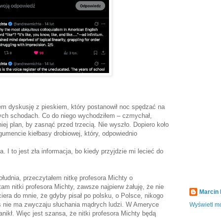
em dyskusję z pieskiem, który postanowił noc spędzać na
wych schodach. Co do niego wychodziłem – czmychał,
iej plan, by zasnąć przed trzecią. Nie wyszło. Dopiero koło
gumencie kiełbasy drobiowej, który, odpowiednio
I to jest zła informacja, bo kiedy przyjdzie mi lecieć do
.
łudnia, przeczytałem nitkę profesora Michty o
am nitki profesora Michty, zawsze najpierw żałuję, że nie
Marcin
ciera do mnie, że gdyby pisał po polsku, o Polsce, nikogo
as nie ma zwyczaju słuchania mądrych ludzi. W Ameryce
Wyświetl mó
anikł. Więc jest szansa, że nitki profesora Michty będą