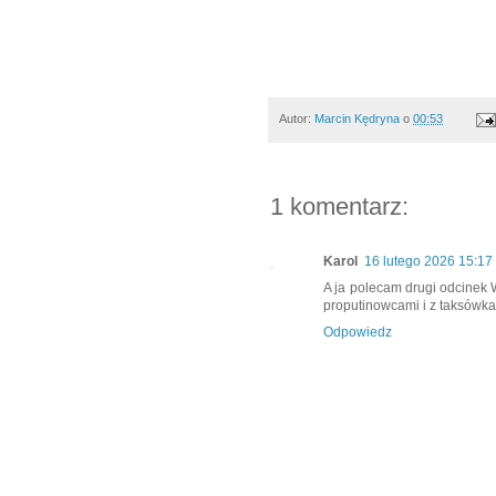
Autor:
Marcin Kędryna
o
00:53
1 komentarz:
Karol
16 lutego 2026 15:17
A ja polecam drugi odcinek
proputinowcami i z taksówka
Odpowiedz