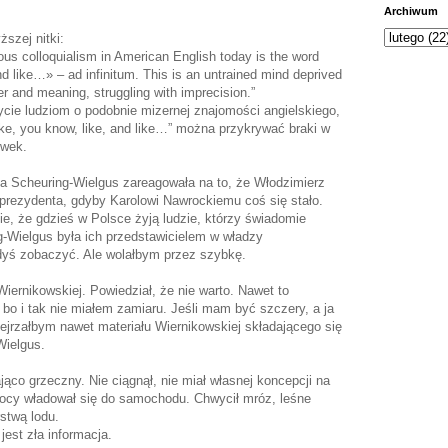
.
Archiwum
szej nitki:
ous colloquialism in American English today is the word
and like…» – ad infinitum. This is an untrained mind deprived
rder and meaning, struggling with imprecision.”
ycie ludziom o podobnie mizernej znajomości angielskiego,
like, you know, like, and like…” można przykrywać braki w
ówek.
nna Scheuring-Wielgus zareagowała na to, że Włodzimierz
 prezydenta, gdyby Karolowi Nawrockiemu coś się stało.
e, że gdzieś w Polsce żyją ludzie, którzy świadomie
g-Wielgus była ich przedstawicielem w władzy
dyś zobaczyć. Ale wolałbym przez szybkę.
Wiernikowskiej. Powiedział, że nie warto. Nawet to
bo i tak nie miałem zamiaru. Jeśli mam być szczery, a ja
bejrzałbym nawet materiału Wiernikowskiej składającego się
Wielgus.
jąco grzeczny. Nie ciągnął, nie miał własnej koncepcji na
mocy władował się do samochodu. Chwycił mróz, leśne
stwą lodu.
jest zła informacja.