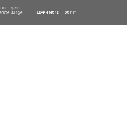
 user-agent
nerate usage
LEARN MORE
GOT IT