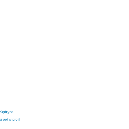
 Kędryna
j pełny profil