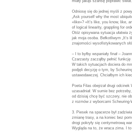
miały jakąś szansę poprawić świat
Odniosę się do jednej myśli z powyż
„Ask yourself why the most ubiquit
«like»? «It’s like, you know, like, 
of logical linearity, grappling for o
Otóż opisywana sytuacja ułatwia ż
jak moja osoba. Bełkotliwym „It’s 
znajomości wysofistykowanych sł
– I to byłby wspaniały finał – Joa
Czarzasty zacząłby pełnić funkcję
W takich sytuacjach dociera do mni
podjęli decyzję o tym, by Scheurin
ustawodawczej. Chciałbym ich kie
Poeta Filas obejrzał drugi odcinek 
uzasadniał. W sumie bez potrzeby, 
od dzisiaj chcę być szczery, nie o
z rozmów z wyborcami Scheuring-
3. Piesek na spacerze był zadziwia
zmianę trasy, a na koniec bez po
drogi pokryły się centymetrową war
Wygląda na to, że wraca zima. I to 