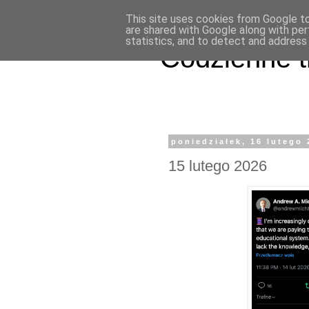
This site uses cookies from Google to 
are shared with Google along with per
statistics, and to detect and address
Codzienne t
poniedziałek, 16 lutego
15 lutego 2026