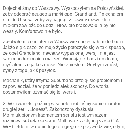
Dojechaliśmy do Warszawy. Wyskoczyłem na Połczyńskiej,
żeby odebrać peugeota marki opel Grandland. Pojechałem
nim do Ursusa, żeby wyciągnąć z Lawiny drzwi, które
miałem zawieźć do Łodzi. Niewiele brakowało, a by nie
weszły. Komfortowo nie było.
Załatwiłem, co miałem w Warszawie i pojechałem do Łodzi.
Jakże się cieszę, że moje życie potoczyło się w taki sposób,
że opel Grandland, nawet w wypasionej wersji, nie jest
samochodem moich marzeń. Wracając z Łodzi do domu,
myślałem, że jajko zniosę. Nie zniosłem. Gdybym zniósł,
byłby z tego jakiś pożytek.
Mechanik, który trzyma Suburbana przejął się problemem i
zapowiedział, że w poniedziałek skończy. Do wtorku
postanowiłem trzymać się tej wersji.
2. W czwartek i później w sobotę zrobiliśmy sobie maraton
drugiej serii „Lioness”. Zakończony dyskusją.
Moim ulubionym fragmentem serialu jest tym razem
rozmowa sekretarza stanu Mullinsa z zastępcą szefa CIA
Westfieldem, w domu tego drugiego. O przywództwie, o tym,