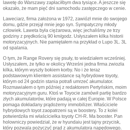
lawetę do Warszawy zapłaciłbym dwa tysiące. A jeszcze się
okazało, że mam pięć dni samochodu zastępczego w cenie.
Laweciarz, firma założona w 1972, zawiózł mnie do swojego
domu, gdzie przejął mnie jego syn. Sympatyczny młody
człowiek. Laweta była ciężarowa, więc jechaliśmy ze trzy
godziny z prędkością 90 km/godz. Usłyszałem kilka historii
motoryzacyjnych. Nie pamiętałem na przykład o Lupo 3L. 3L
od spalania.
O tym, że Range Rovery się psuły, to wiedziałem wcześniej.
Usłyszałem, że tylko w okolicy Wrześni jedna firma zwiozła
kilka, którym wyszły bokiem korby. No i że teraz
podstawowym klientem assistance są hybrydowe toyoty,
którym od 24 godzin stania potrafi umrzeć akumulator.
Rozmawiałem o tym później z redaktorem Pertyńskim, moim
motoryzacyjnym guru. Ktoś w Toyocie zamówił partię bardzo
złych akumulatorów, które padają w całej Europie. W Polsce
pomaga dokładany prądożerny immobilizer. Właściciele
hybrydowych toyot zaopatrzeni są w boostery. To z kolei
potwierdziła mi właścicielka toyoty CH-R. Ma booster. Pan
holowniczy powiedział, że w hyundaiu jest tajny przycisk,
który pozwala pożyczyć prąd z akumulatora napędowego.