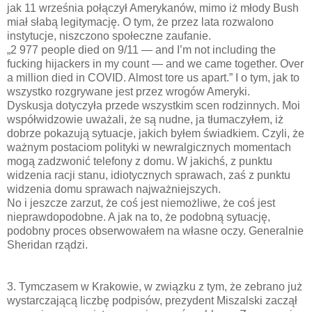
jak 11 września połączył Amerykanów, mimo iż młody Bush
miał słabą legitymację. O tym, że przez lata rozwalono
instytucje, niszczono społeczne zaufanie.
„2 977 people died on 9/11 — and I’m not including the
fucking hijackers in my count — and we came together. Over
a million died in COVID. Almost tore us apart.” I o tym, jak to
wszystko rozgrywane jest przez wrogów Ameryki.
Dyskusja dotyczyła przede wszystkim scen rodzinnych. Moi
współwidzowie uważali, że są nudne, ja tłumaczyłem, iż
dobrze pokazują sytuacje, jakich byłem świadkiem. Czyli, że
ważnym postaciom polityki w newralgicznych momentach
mogą zadzwonić telefony z domu. W jakichś, z punktu
widzenia racji stanu, idiotycznych sprawach, zaś z punktu
widzenia domu sprawach najważniejszych.
No i jeszcze zarzut, że coś jest niemożliwe, że coś jest
nieprawdopodobne. A jak na to, że podobną sytuację,
podobny proces obserwowałem na własne oczy. Generalnie
Sheridan rządzi.
3. Tymczasem w Krakowie, w związku z tym, że zebrano już
wystarczającą liczbę podpisów, prezydent Miszalski zaczął