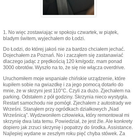
1. No więc zostawiając w spokoju czwartek, w piątek,
bladym świtem, wyjechałem do Łodzi.
Do Łodzi, do której jakoś nie za bardzo chciałem jechać.
Dojechałem za Poznań. No i zacząłem się zastanawiać
dlaczego jadąc z prędkością 120 km/godz. mam ponad
3000 obrotów. Wyszło na to, że się nie włącza overdrive.
Uruchomiłem moje wspaniałe chińskie urządzenie, które
kupiłem sobie na gwiazdkę i za jego pomocą dotarło do
mnie, że w skrzyni jest 110°C. Czyli za dużo. Zjechałem na
parking. Odstałem z pół godziny. Skrzynia nieco wystygła.
Restart samochodu nie pomógł. Zjechałem z autostrady we
Wrześni. Stanąłem przy ogródkach działkowych „Nad
Wrześnicą”. Wydzwoniłem człowieka, który remontował mi
skrzynię dwa lata temu. Powiedział, że jest źle. Ale konkrety
dopiero jak zrzuci skrzynię i popatrzy do środka. Assistance.
Najlepiej wydane w zeszłym roku pięć chyba stówek. Za