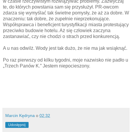
w czasie rzeczywistym rozwiązywać problemy. Zazwyczaj
te, do których powstania sam się przysłużył. PR-owcom
zdarza się wymyślać tak świetne pomysły, że aż za dobre. W
znaczeniu: tak dobre, że zupełnie nieprzekonujące.
Współsprawca i beneficjent turystyfikacji miasta protestujący
przeciwko budowie hotelu. Aż się człowiek zaczyna
zastanawiać, czy nie chodzi o strach przed konkurencją.
A u nas odwilż. Wody jest tak dużo, że nie ma jak wsiąknąć.
Po raz pierwszy od kilku tygodni, moje nazwisko nie padło u
„Trzech Panów K.” Jestem niepocieszony.
Marcin Kędryna
o
02:32
Udostępnij