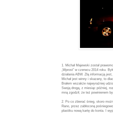
1. Michał Majewski został prawomo
„Wprost” w czerwcu 2014 roku. By
działania ABW. Złą informacją jest
Michał jest winny i skazany, to dla
Brałem wszakże najwyraźniej udzi
Swoją drogą, z miesiąc później, r
mną zgodził, że też powinienem być 
2. Po co zbierać śnieg, skoro moż
Rano, przez zabłoconą pośniegowo
plastiku nową kartę do konta. I wyp