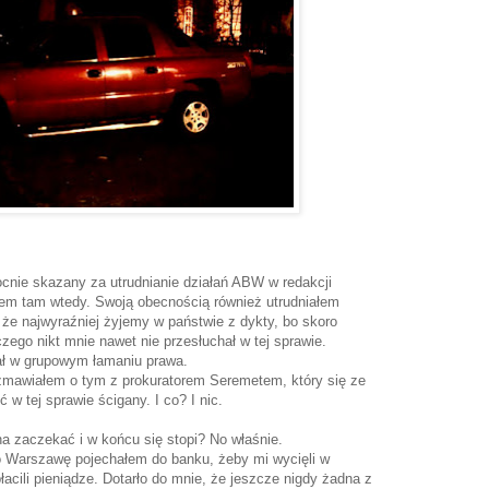
cnie skazany za utrudnianie działań ABW w redakcji
łem tam wtedy. Swoją obecnością również utrudniałem
, że najwyraźniej żyjemy w państwie z dykty, bo skoro
czego nikt mnie nawet nie przesłuchał w tej sprawie.
ał w grupowym łamaniu prawa.
ozmawiałem o tym z prokuratorem Seremetem, który się ze
w tej sprawie ścigany. I co? I nic.
na zaczekać i w końcu się stopi? No właśnie.
 Warszawę pojechałem do banku, żeby mi wycięli w
łacili pieniądze. Dotarło do mnie, że jeszcze nigdy żadna z