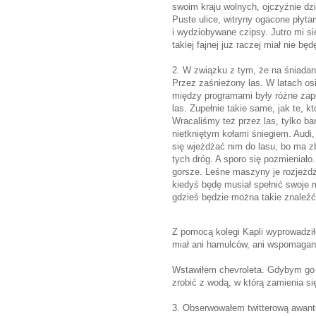
swoim kraju wolnych, ojczyźnie dzi
Puste ulice, witryny ogacone płyta
i wydziobywane czipsy. Jutro mi si
takiej fajnej już raczej miał nie będ
2. W związku z tym, że na śniadan
Przez zaśnieżony las. W latach os
między programami były różne zapc
las. Zupełnie takie same, jak te,
Wracaliśmy też przez las, tylko ba
nietkniętym kołami śniegiem. Audi
się wjeżdżać nim do lasu, bo ma zb
tych dróg. A sporo się pozmieniało
gorsze. Leśne maszyny je rozjeżdżaj
kiedyś będę musiał spełnić swoje m
gdzieś będzie można takie znaleźć
Z pomocą kolegi Kapli wyprowadził
miał ani hamulców, ani wspomagani
Wstawiłem chevroleta. Gdybym go 
zrobić z wodą, w którą zamienia si
3. Obserwowałem twitterową awant