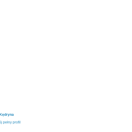
 Kędryna
j pełny profil