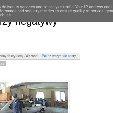
deliver its services and to analyze traffic. Your IP address and
formance and security metrics to ensure quality of service, ge
 abuse.
rzy negatywy
zonych etykietą
„Wprost”
.
Pokaż wszystkie posty
021