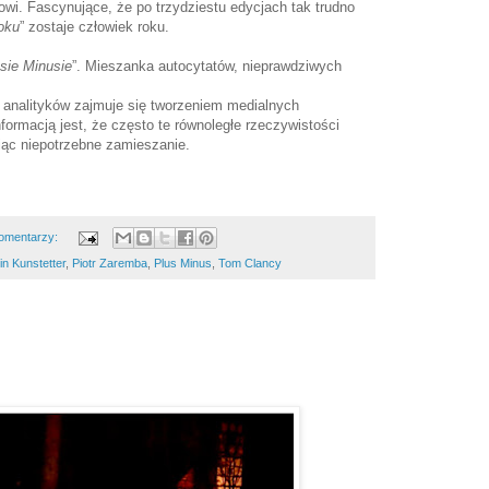
owi. Fascynujące, że po trzydziestu edycjach tak trudno
oku
” zostaje człowiek roku.
sie Minusie
”. Mieszanka autocytatów, nieprawdziwych
 analityków zajmuje się tworzeniem medialnych
nformacją jest, że często te równoległe rzeczywistości
biąc niepotrzebne zamieszanie.
omentarzy:
n Kunstetter
,
Piotr Zaremba
,
Plus Minus
,
Tom Clancy