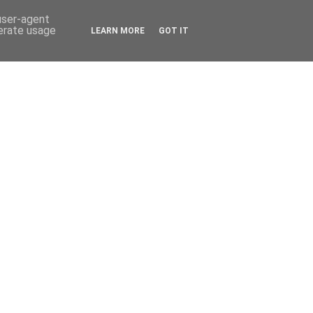
 user-agent
nerate usage
LEARN MORE
GOT IT