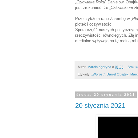
„
Człowieka Roku
” Danielowi Obajtk
jest zrozumieć, że „
Człowiekiem R
Przeczytałem rano Zarembę w „
Plu
plotek i oczywistości.
Spora część naszych politycznych
rzeczywistości równoległych. Złą i
medialne wpływają na tę realną ro
Autor:
Marcin Kędryna
o
01:22
Brak k
Etykiety:
„Wprost”
,
Daniel Obajtek
,
Marci
środa, 20 stycznia 2021
20 stycznia 2021