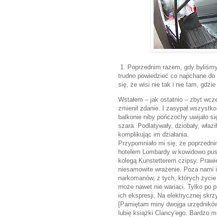
1. Poprzednim razem, gdy byliśmy 
trudno powiedzieć co napchane do n
się, że wisi nie tak i nie tam, gdzi
Wstałem – jak ostatnio – zbyt wcz
zmienił zdanie. I zasypał wszystko
balkonie niby pończochy uwijało się
szara. Podlatywały, dziobały, właz
komplikując im działania.
Przypomniało mi się, że poprzedn
hotelem Lombardy w kowidowo pust
kolegą Kunstetterem czipsy. Prawi
niesamowite wrażenie. Poza nami 
narkomanów, z tych, których życie 
może nawet nie wariaci. Tylko po p
ich ekspresji. Na elektrycznej skrz
[Pamiętam miny dwojga urzędników
lubię książki Clancy'ego. Bardzo m