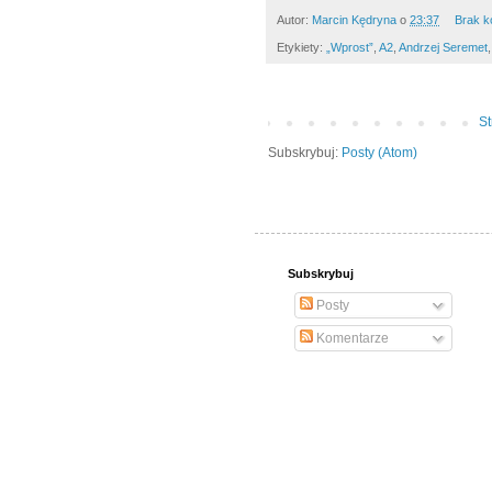
Autor:
Marcin Kędryna
o
23:37
Brak k
Etykiety:
„Wprost”
,
A2
,
Andrzej Seremet
S
Subskrybuj:
Posty (Atom)
Subskrybuj
Posty
Komentarze