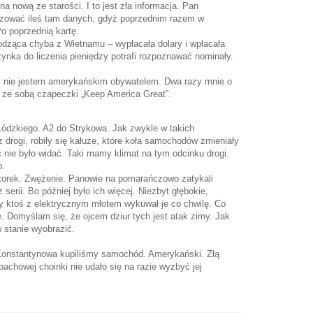
a nową ze starości. I to jest zła informacja. Pan
lizować ileś tam danych, gdyż poprzednim razem w
Po poprzednią kartę.
odząca chyba z Wietnamu – wypłacała dolary i wpłacała
ynka do liczenia pieniędzy potrafi rozpoznawać nominały.
y nie jestem amerykańskim obywatelem. Dwa razy mnie o
m ze sobą czapeczki „Keep America Great”.
ódzkiego. A2 do Strykowa. Jak zwykle w takich
 drogi, robiły się kałuże, które koła samochodów zmieniały
c nie było widać. Taki mamy klimat na tym odcinku drogi.
o.
ę korek. Zwężenie. Panowie na pomarańczowo zatykali
 serii. Bo później było ich więcej. Niezbyt głębokie,
by ktoś z elektrycznym młotem wykuwał je co chwilę. Co
. Domyślam się, że ojcem dziur tych jest atak zimy. Jak
w stanie wyobrazić.
 Konstantynowa kupiliśmy samochód. Amerykański. Złą
pachowej choinki nie udało się na razie wyzbyć jej