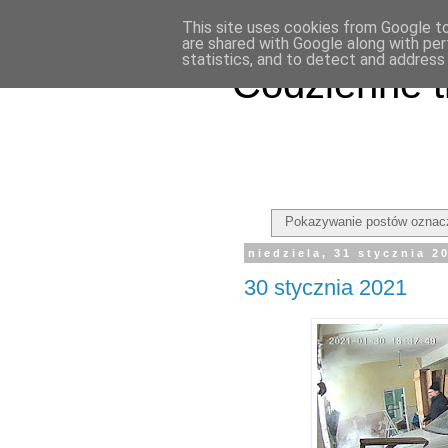
This site uses cookies from Google to 
are shared with Google along with per
statistics, and to detect and address
Codzienne t
Pokazywanie postów oznac
niedziela, 31 stycznia 2
30 stycznia 2021