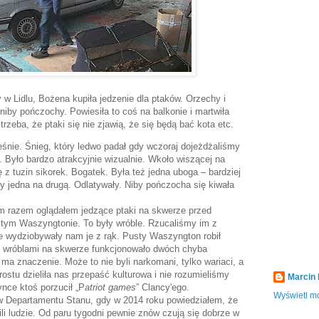
w Lidlu, Bożena kupiła jedzenie dla ptaków. Orzechy i
iby pończochy. Powiesiła to coś na balkonie i martwiła
e trzeba, że ptaki się nie zjawią, że się będą bać kota etc.
eśnie. Śnieg, który ledwo padał gdy wczoraj dojeżdżaliśmy
. Było bardzo atrakcyjnie wizualnie. Wkoło wiszącej na
 z tuzin sikorek. Bogatek. Była też jedna uboga – bardziej
iły jedna na drugą. Odlatywały. Niby pończocha się kiwała
im razem oglądałem jedzące ptaki na skwerze przed
ym Waszyngtonie. To były wróble. Rzucaliśmy im z
e wydziobywały nam je z rąk. Pusty Waszyngton robił
i wróblami na skwerze funkcjonowało dwóch chyba
ma znaczenie. Może to nie byli narkomani, tylko wariaci, a
rostu dzieliła nas przepaść kulturowa i nie rozumieliśmy
Marcin
ynce ktoś porzucił „P
atriot games
” Clancy'ego.
Wyświetl mó
 Departamentu Stanu, gdy w 2014 roku powiedziałem, że
ili ludzie. Od paru tygodni pewnie znów czują się dobrze w