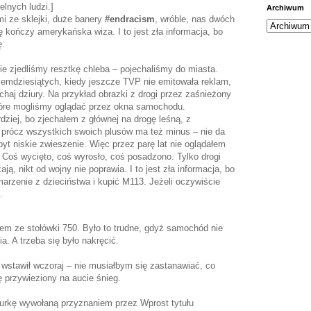
elnych ludzi.]
Archiwum
mi ze sklejki, duże banery
#endracism
, wróble, nas dwóch
ę kończy amerykańska wiza. I to jest zła informacja, bo
ę.
ie zjedliśmy resztkę chleba – pojechaliśmy do miasta.
iemdziesiątych, kiedy jeszcze TVP nie emitowała reklam,
haj dziury. Na przykład obrazki z drogi przez zaśnieżony
 które mogliśmy oglądać przez okna samochodu.
rdziej, bo zjechałem z głównej na drogę leśną, z
, prócz wszystkich swoich plusów ma też minus – nie da
yt niskie zwieszenie. Więc przez parę lat nie oglądałem
. Coś wycięto, coś wyrosło, coś posadzono. Tylko drogi
ą, nikt od wojny nie poprawia. I to jest zła informacja, bo
arzenie z dzieciństwa i kupić M113. Jeżeli oczywiście
.
em ze stołówki 750. Było to trudne, gdyż samochód nie
a. A trzeba się było nakręcić.
wstawił wczoraj – nie musiałbym się zastanawiać, co
ę przywieziony na aucie śnieg.
urkę wywołaną przyznaniem przez Wprost tytułu