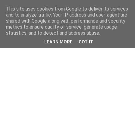
This site uses cookies from Google to deliver its services
and to analyze traffic. Your IP address and user-agent are
shared with Google along with performance and security
metrics to ensure quality of service, generate usage
statistics, and to detect and address abuse.
LEARN MORE
GOT IT