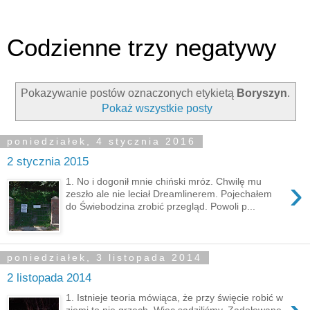
Codzienne trzy negatywy
Pokazywanie postów oznaczonych etykietą
Boryszyn
.
Pokaż wszystkie posty
poniedziałek, 4 stycznia 2016
2 stycznia 2015
›
1. No i dogonił mnie chiński mróz. Chwilę mu
zeszło ale nie leciał Dreamlinerem. Pojechałem
do Świebodzina zrobić przegląd. Powoli p...
poniedziałek, 3 listopada 2014
2 listopada 2014
1. Istnieje teoria mówiąca, że przy święcie robić w
ziemi to nie grzech. Więc sadziliśmy. Zadołowane