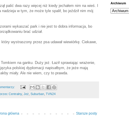
Archiwum
ął palić dwa razy więcej niż kiedy jechałem nim na wieś. I
a nadzieja w tym, że może tyle spalił, bo jeździł nim mój
orami wykaszać park i nie jest to dobra informacja, bo
orządkowaniu brać udział.
, który wystraszony przez psa udawał wiewiórkę. Ciekawe,
z Tomkiem na ganku. Duży jeż. Łaził sprawiając wrażenie,
ęzyka polskiej dyplomacji napisałbym, że jeże mają
akby miały. Ale nie wiem, czy to prawda.
omentarzy:
rzec Centralny
,
Jeż
,
Suburban
,
TVN24
trona główna
Starsze posty