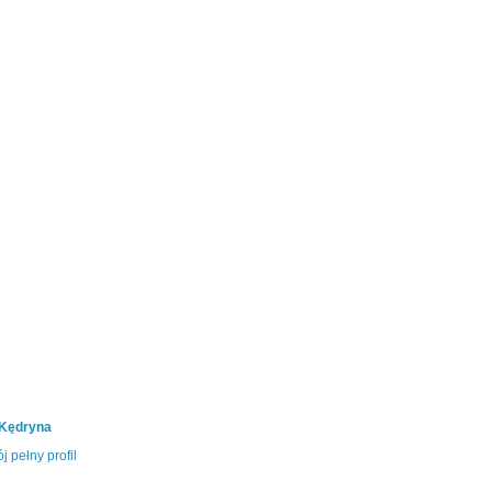
 Kędryna
j pełny profil