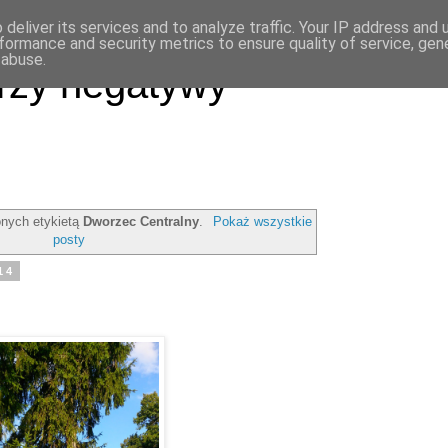
deliver its services and to analyze traffic. Your IP address and
formance and security metrics to ensure quality of service, ge
 abuse.
rzy negatywy
nych etykietą
Dworzec Centralny
.
Pokaż wszystkie
posty
14