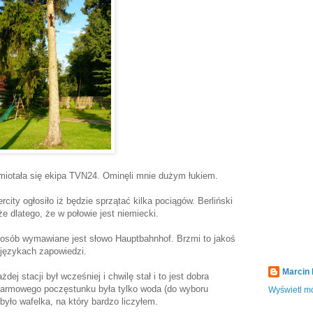
 miotała się ekipa TVN24. Ominęli mnie dużym łukiem.
rcity ogłosiło iż będzie sprzątać kilka pociągów. Berliński
e dlatego, że w połowie jest niemiecki.
osób wymawiane jest słowo Hauptbahnhof. Brzmi to jakoś
 językach zapowiedzi.
Marcin
dej stacji był wcześniej i chwilę stał i to jest dobra
 darmowego poczęstunku była tylko woda (do wyboru
Wyświetl mó
było wafelka, na który bardzo liczyłem.