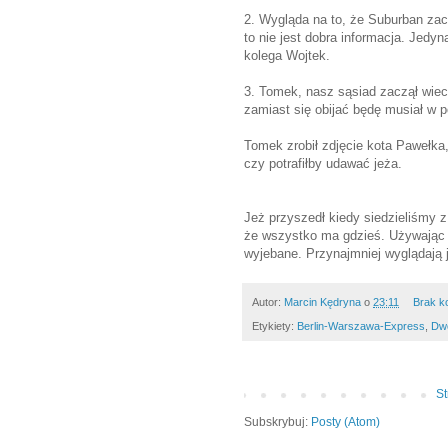
2. Wygląda na to, że Suburban zacz
to nie jest dobra informacja. Jedyn
kolega Wojtek.
3. Tomek, nasz sąsiad zaczął wiecz
zamiast się obijać będę musiał w p
Tomek zrobił zdjęcie kota Pawełka
czy potrafiłby udawać jeża.
Jeż przyszedł kiedy siedzieliśmy 
że wszystko ma gdzieś. Używając j
wyjebane. Przynajmniej wyglądają j
Autor:
Marcin Kędryna
o
23:11
Brak k
Etykiety:
Berlin-Warszawa-Express
,
Dwo
S
Subskrybuj:
Posty (Atom)