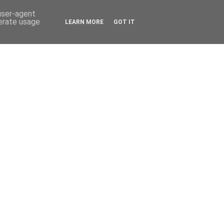
 user-agent
nerate usage
LEARN MORE
GOT IT