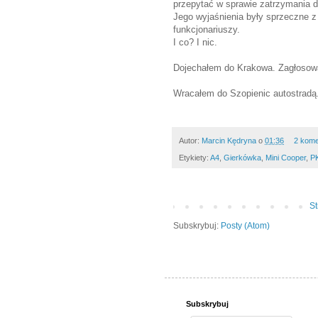
przepytać w sprawie zatrzymania dz
Jego wyjaśnienia były sprzeczne z
funkcjonariuszy.
I co? I nic.
Dojechałem do Krakowa. Zagłosowa
Wracałem do Szopienic autostradą.
Autor:
Marcin Kędryna
o
01:36
2 kome
Etykiety:
A4
,
Gierkówka
,
Mini Cooper
,
P
S
Subskrybuj:
Posty (Atom)
Subskrybuj