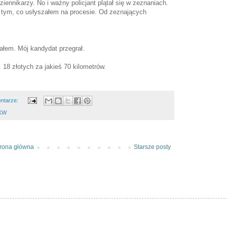
iennikarzy. No i ważny policjant plątał się w zeznaniach.
 tym, co usłyszałem na procesie. Od zeznających
łem. Mój kandydat przegrał.
 18 złotych za jakieś 70 kilometrów.
ntarze:
KW
trona główna
Starsze posty