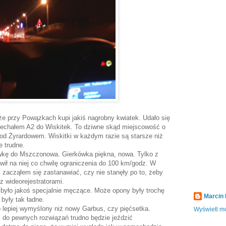
że przy Powązkach kupi jakiś nagrobny kwiatek. Udało się
i jechałem A2 do Wiskitek. To dziwne skąd miejscowość o
 pod Żyrardowem. Wiskitki w każdym razie są starsze niż
e trudne.
wkę do Mszczonowa. Gierkówka piękna, nowa. Tylko z
ił na niej co chwilę ograniczenia do 100 km/godz. W
ż zacząłem się zastanawiać, czy nie stanęły po to, żeby
z wideorejestratorami.
 było jakoś specjalnie męczące. Może opony były trochę
Marcin
 były tak ładne.
 lepiej wymyślony niż nowy Garbus, czy pięćsetka.
Wyświetl mó
i do pewnych rozwiązań trudno będzie jeździć