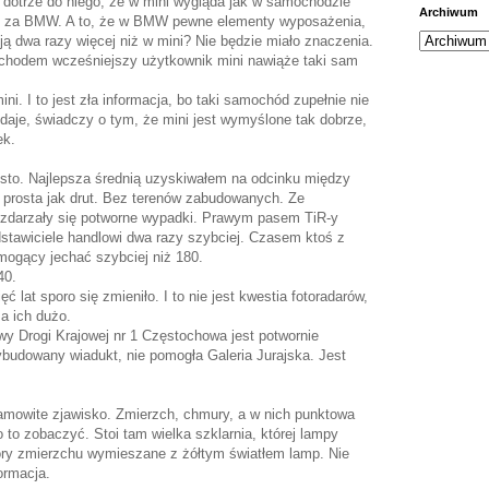
dotrze do niego, że w mini wygląda jak w samochodzie
Archiwum
ać za BMW. A to, że w BMW pewne elementy wyposażenia,
ją dwa razy więcej niż w mini? Nie będzie miało znaczenia.
chodem wcześniejszy użytkownik mini nawiąże taki sam
i. I to jest zła informacja, bo taki samochód zupełnie nie
wydaje, świadczy o tym, że mini jest wymyślone tak dobrze,
ek.
sto. Najlepsza średnią uzyskiwałem na odcinku między
prosta jak drut. Bez terenów zabudowanych. Ze
e zdarzały się potworne wypadki. Prawym pasem TiR-y
stawiciele handlowi dwa razy szybciej. Czasem ktoś z
mogący jechać szybciej niż 180.
40.
ć lat sporo się zmieniło. I to nie jest kwestia fotoradarów,
a ich dużo.
ywy Drogi Krajowej nr 1 Częstochowa jest potwornie
budowany wiadukt, nie pomogła Galeria Jurajska. Jest
mowite zjawisko. Zmierzch, chmury, a w nich punktowa
o to zobaczyć. Stoi tam wielka szklarnia, której lampy
lory zmierzchu wymieszane z żółtym światłem lamp. Nie
formacja.