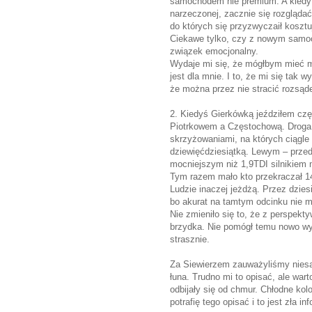
samochodem nie premium. A kiedy 
narzeczonej, zacznie się rozgląd
do których się przyzwyczaił kosztu
Ciekawe tylko, czy z nowym samo
związek emocjonalny.
Wydaje mi się, że mógłbym mieć min
jest dla mnie. I to, że mi się tak 
że można przez nie stracić rozsąd
2. Kiedyś Gierkówką jeździłem czę
Piotrkowem a Częstochową. Droga 
skrzyżowaniami, na których ciągl
dziewięćdziesiątką. Lewym – przed
mocniejszym niż 1,9TDI silnikiem 
Tym razem mało kto przekraczał 1
Ludzie inaczej jeżdżą. Przez dziesię
bo akurat na tamtym odcinku nie m
Nie zmieniło się to, że z perspekt
brzydka. Nie pomógł temu nowo wy
strasznie.
Za Siewierzem zauważyliśmy niesa
łuna. Trudno mi to opisać, ale wart
odbijały się od chmur. Chłodne ko
potrafię tego opisać i to jest zła in