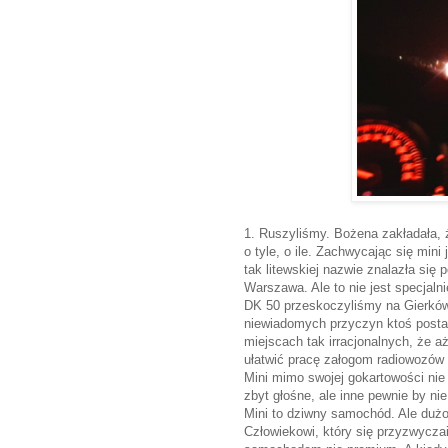
1. Ruszyliśmy. Bożena zakładała, 
o tyle, o ile. Zachwycając się min
tak litewskiej nazwie znalazła się
Warszawa. Ale to nie jest specjalni
DK 50 przeskoczyliśmy na Gierkó
niewiadomych przyczyn ktoś postaw
miejscach tak irracjonalnych, że a
ułatwić pracę załogom radiowozów 
Mini mimo swojej gokartowości nie
zbyt głośne, ale inne pewnie by nie
Mini to dziwny samochód. Ale dużo
Człowiekowi, który się przyzwycza