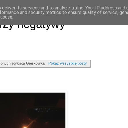
deliver its services and to analyze traffic. Your IP address and
formance and security metrics to ensure quality of service, ge
 abuse.
rzy negatywy
onych etykietą
Gierkówka
.
Pokaż wszystkie posty