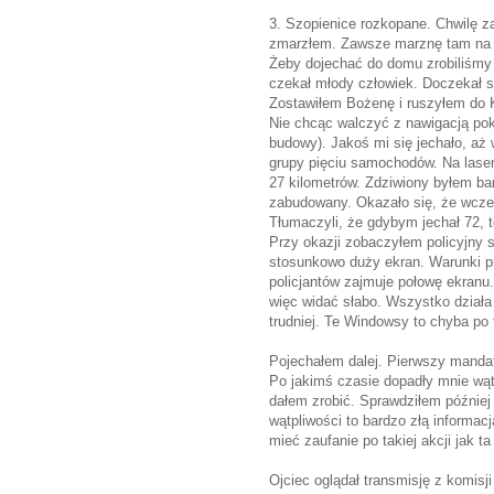
3. Szopienice rozkopane. Chwilę z
zmarzłem. Zawsze marznę tam na 
Żeby dojechać do domu zrobiliśmy 
czekał młody człowiek. Doczekał s
Zostawiłem Bożenę i ruszyłem do 
Nie chcąc walczyć z nawigacją pok
budowy). Jakoś mi się jechało, aż 
grupy pięciu samochodów. Na lase
27 kilometrów. Zdziwiony byłem b
zabudowany. Okazało się, że wcześn
Tłumaczyli, że gdybym jechał 72, t
Przy okazji zobaczyłem policyjny
stosunkowo duży ekran. Warunki pr
policjantów zajmuje połowę ekranu.
więc widać słabo. Wszystko działa 
trudniej. Te Windowsy to chyba po
Pojechałem dalej. Pierwszy mandat 
Po jakimś czasie dopadły mnie wąt
dałem zrobić. Sprawdziłem później 
wątpliwości to bardzo złą informacj
mieć zaufanie po takiej akcji jak 
Ojciec oglądał transmisję z komisj