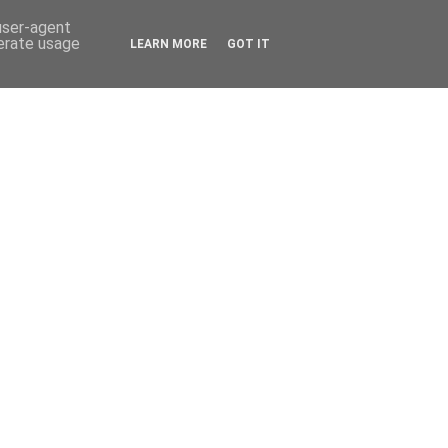
 user-agent
nerate usage
LEARN MORE
GOT IT