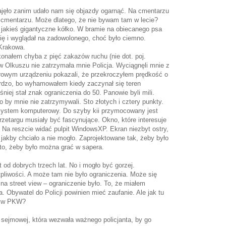
ajęło zanim udało nam się objazdy ogarnąć. Na cmentarzu
cmentarzu. Może dlatego, że nie bywam tam w lecie?
jakieś gigantyczne kółko. W bramie na obiecanego psa
ię i wyglądał na zadowolonego, choć było ciemno.
Krakowa.
onałem chyba z pięć zakazów ruchu (nie dot. poj.
w Olkuszu nie zatrzymała mnie Policja. Wyciągnęli mnie z
rowym urządzeniu pokazali, że przekroczyłem prędkość o
ardzo, bo wyhamowałem kiedy zaczynał się teren
iej stał znak ograniczenia do 50. Panowie byli mili.
o by mnie nie zatrzymywali. Sto złotych i cztery punkty.
 system komputerowy. Do szyby kii przymocowany jest
zetargu musiały być fascynujące. Okno, które interesuje
 Na reszcie widać pulpit WindowsXP. Ekran niezbyt ostry,
jakby chciało a nie mogło. Zaprojektowane tak, żeby było
 to, żeby było można grać w sapera.
od dobrych trzech lat. No i mogło być gorzej.
pliwości. A może tam nie było ograniczenia. Może się
na street view – ograniczenie było. To, że miałem
a. Obywatel do Policji powinien mieć zaufanie. Ale jak tu
ta w PKW?
i sejmowej, która wezwała ważnego policjanta, by go