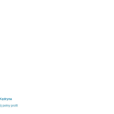
 Kędryna
j pełny profil