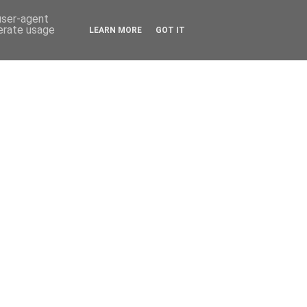
 user-agent
nerate usage
LEARN MORE
GOT IT