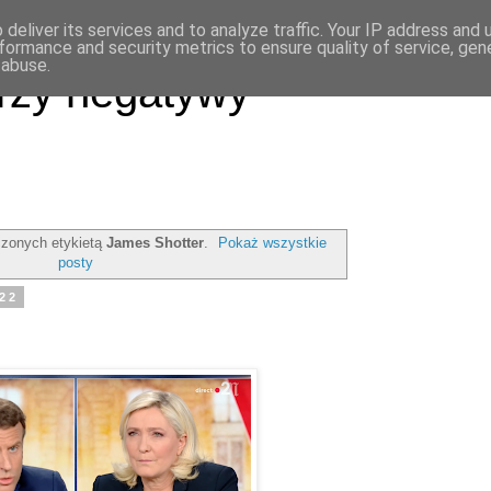
deliver its services and to analyze traffic. Your IP address and
formance and security metrics to ensure quality of service, ge
 abuse.
rzy negatywy
zonych etykietą
James Shotter
.
Pokaż wszystkie
posty
022