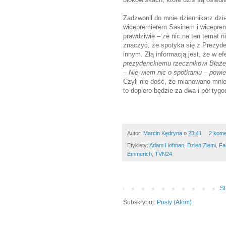
Zadzwonił do mnie dziennikarz dzi
wicepremierem Sasinem i wicepre
prawdziwie – że nic na ten temat n
znaczyć, że spotyka się z Prezyd
innym. Złą informacją jest, że w ef
prezydenckiemu rzecznikowi Błażejo
– Nie wiem nic o spotkaniu – powi
Czyli nie dość, że mianowano mnie 
to dopiero będzie za dwa i pół tygo
Autor:
Marcin Kędryna
o
23:41
2 kome
Etykiety:
Adam Hofman
,
Dzień Ziemi
,
Fa
Emmerich
,
TVN24
S
Subskrybuj:
Posty (Atom)