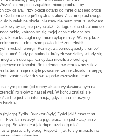
cześniej na piecu zapaliłem nieco prochu – by
ch czy działa. Przy okazji dotarło do mnie dlaczego proch
. Oddałem serię próbnych strzałów. Z czarnoprochowego
ać do butelek na płocie. Niestety nie mam płotu z widokiem
zypadkowy by się nie przypelętał. Do tego celne strzelanie do
onego szkła, którego by się mojej osobie nie chciało
ięc w kierunku ceglanego muru byłej remizy. Wz wiązku z
konkretnego – nie można powiedzieć żem chybił.
ych źródłach energii. Później, za pomocą pasty „Tempo”
się usunąć ślady po ptakach, których wydzieliny wżarły się
ie mogła ich usunąć. Kandydaci mówili, że kochają
y pracował na kopalni. No i zdemontowałem rozrusznik z
esiła transmisja na tyle poważnie, że nie chciało mi się jej
tym czasie sadził drzewa w podwarszawskim lesie.
a naszym płotem (od strony akacji) wystawiona była na
zterech) rolników z naszej wsi. W końcu znalazł się
ieśla) I to jest zła informacja, gdyż ma on maszynę
o bardziej.
 (byłego) Zydla. Dyrektor (były) Zydel jakiś czas temu
m. Prze lata wierzył, że jego praca nie jest związana z
iego): Bo wiara jest jak dupa, trzeba ją mieć.
siał porzucić tę pracę. Rispekt – jak to się mawiało na
lami apartamentowców.