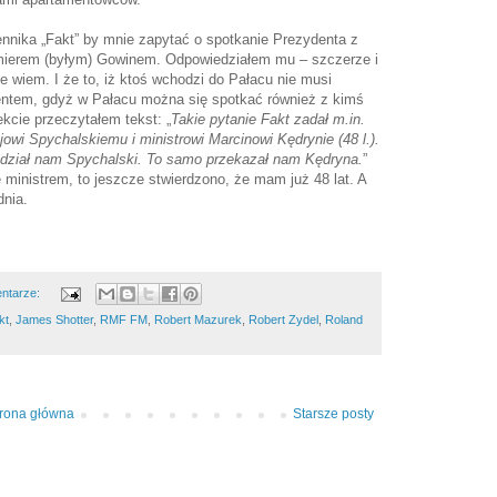
ennika „Fakt” by mnie zapytać o spotkanie Prezydenta z
mierem (byłym) Gowinem. Odpowiedziałem mu – szczerze i
ie wiem. I że to, iż ktoś wchodzi do Pałacu nie musi
entem, gdyż w Pałacu można się spotkać również z kimś
ekcie przeczytałem tekst: „
Takie pytanie Fakt zadał m.in.
wi Spychalskiemu i ministrowi Marcinowi Kędrynie (48 l.).
edział nam Spychalski. To samo przekazał nam Kędryna.
”
ministrem, to jeszcze stwierdzono, że mam już 48 lat. A
dnia.
ntarze:
kt
,
James Shotter
,
RMF FM
,
Robert Mazurek
,
Robert Zydel
,
Roland
trona główna
Starsze posty