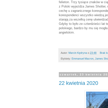
felieton. Trzy tysiące znaków w cią
z Polski wyjeżdża James Shotter, 
cechę u zagranicznego koresponde
korespondenci wszystko wiedzą jesz
starają za wszelką cenę utwierdza
Gdyby to było ze czterdzieści lat
polskiego, bardzo by mu się mogła 
angielskim.
Autor:
Marcin Kędryna
o
23:48
Brak k
Etykiety:
Emmanuel Macron
,
James Shot
czwartek, 23 kwietnia 2
22 kwietnia 2020