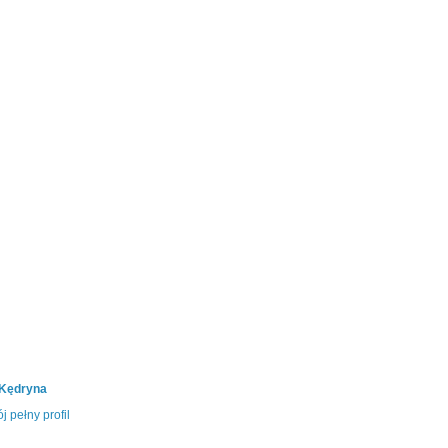
 Kędryna
j pełny profil