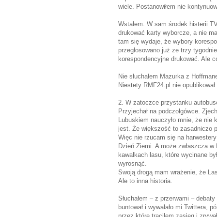
wiele. Postanowiłem nie kontynuo
Wstałem. W sam środek histerii 
drukować karty wyborcze, a nie m
tam się wydaje, że wybory koresp
przegłosowano już ze trzy tygodnie
korespondencyjne drukować. Ale co
Nie słuchałem Mazurka z Hoffmane
Niestety RMF24.pl nie opublikował n
2. W zatoczce przystanku autobus
Przyjechał na podczołgówce. Zjechał
Lubuskiem nauczyło mnie, że nie ka
jest. Że większość to zasadniczo p
Więc nie rzucam się na harwestery
Dzień Ziemi. A może zwłaszcza w D
kawałkach lasu, które wycinane był
wyrosnąć.
Swoją drogą mam wrażenie, że Lasy
Ale to inna historia.
Słuchałem – z przerwami – debaty 
buntował i wywalało mi Twittera, 
przez które traciłem zasięg i zryw