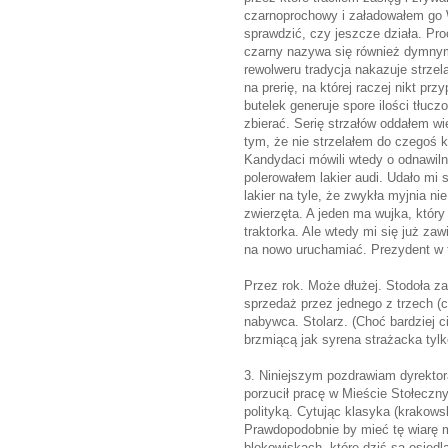
czarnoprochowy i załadowałem go W
sprawdzić, czy jeszcze działa. Pro
czarny nazywa się również dymnym
rewolweru tradycja nakazuje strzel
na prerię, na której raczej nikt pr
butelek generuje spore ilości tłucz
zbierać. Serię strzałów oddałem w
tym, że nie strzelałem do czegoś 
Kandydaci mówili wtedy o odnawiln
polerowałem lakier audi. Udało mi 
lakier na tyle, że zwykła myjnia n
zwierzęta. A jeden ma wujka, któr
traktorka. Ale wtedy mi się już zawi
na nowo uruchamiać. Prezydent w 
Przez rok. Może dłużej. Stodoła z
sprzedaż przez jednego z trzech (c
nabywca. Stolarz. (Choć bardziej c
brzmiącą jak syrena strażacka tylk
3. Niniejszym pozdrawiam dyrektora
porzucił pracę w Mieście Stołeczny
polityką. Cytując klasyka (krakowsk
Prawdopodobnie by mieć tę wiarę mu
blokowiskach, które dziś są osied