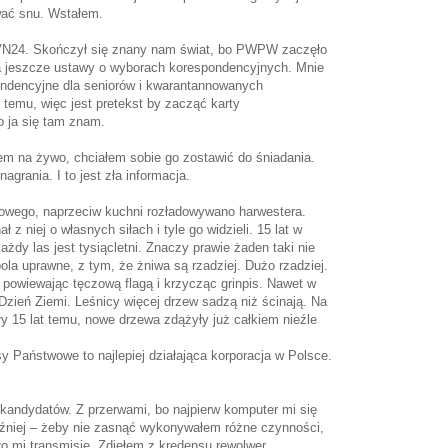
wać snu. Wstałem.
TVN24. Skończył się znany nam świat, bo PWPW zaczęło
a jeszcze ustawy o wyborach korespondencyjnych. Mnie
ondencyjne dla seniorów i kwarantannowanych
 temu, więc jest pretekst by zacząć karty
 ja się tam znam.
m na żywo, chciałem sobie go zostawić do śniadania.
agrania. I to jest zła informacja.
owego, naprzeciw kuchni rozładowywano harwestera.
 z niej o własnych siłach i tyle go widzieli. 15 lat w
żdy las jest tysiącletni. Znaczy prawie żaden taki nie
ola uprawne, z tym, że żniwa są rzadziej. Dużo rzadziej.
 powiewając tęczową flagą i krzycząc grinpis. Nawet w
zień Ziemi. Leśnicy więcej drzew sadzą niż ścinają. Na
y 15 lat temu, nowe drzewa zdążyły już całkiem nieźle
 Państwowe to najlepiej działająca korporacja w Polsce.
kandydatów. Z przerwami, bo najpierw komputer mi się
później – żeby nie zasnąć wykonywałem różne czynności,
ało mi transmisję. Zdjęłem z kredensu rewolwer