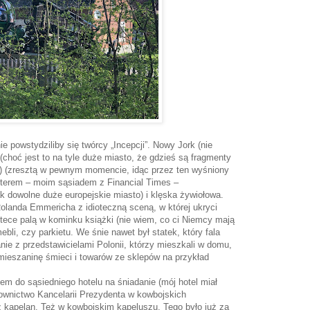
e powstydziliby się twórcy „Incepcji”. Nowy Jork (nie
choć jest to na tyle duże miasto, że gdzieś są fragmenty
ły) (zresztą w pewnym momencie, idąc przez ten wyśniony
erem – moim sąsiadem z Financial Times –
k dowolne duże europejskie miasto) i klęska żywiołowa.
Rolanda Emmericha z idioteczną sceną, w której ukryci
otece palą w kominku książki (nie wiem, co ci Niemcy mają
bli, czy parkietu. We śnie nawet był statek, który fala
ie z przedstawicielami Polonii, którzy mieszkali w domu,
mieszaninę śmieci i towarów ze sklepów na przykład
em do sąsiedniego hotelu na śniadanie (mój hotel miał
rownictwo Kancelarii Prezydenta w kowbojskich
z kapelan. Też w kowbojskim kapeluszu. Tego było już za