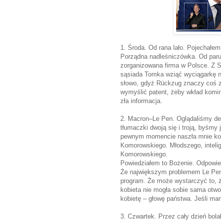
1. Środa. Od rana lało. Pojechałem
Porządna nadleśniczówka. Od paru 
zorganizowana firma w Polsce. Z S
sąsiada Tomka wziąć wyciągarkę n
słowo, gdyż Rückzug znaczy coś z
wymyślić patent, żeby wkład komin
zła informacja.
2. Macron–Le Pen. Oglądaliśmy de
tłumaczki dwoją się i troją, byśmy 
pewnym momencie naszła mnie kons
Komorowskiego. Młodszego, intelig
Komorowskiego.
Powiedziałem to Bożenie. Odpowi
Że największym problemem Le Pen n
program. Że może wystarczyć to, ż
kobieta nie mogła sobie sama otw
kobietę – głowę państwa. Jeśli m
3. Czwartek. Przez cały dzień bol