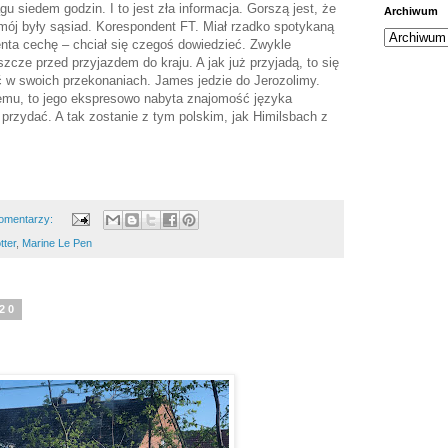
gu siedem godzin. I to jest zła informacja. Gorszą jest, że
Archiwum
mój były sąsiad. Korespondent FT. Miał rzadko spotykaną
nta cechę – chciał się czegoś dowiedzieć. Zwykle
cze przed przyjazdem do kraju. A jak już przyjadą, to się
ć w swoich przekonaniach. James jedzie do Jerozolimy.
 temu, to jego ekspresowo nabyta znajomość języka
przydać. A tak zostanie z tym polskim, jak Himilsbach z
omentarzy:
ter
,
Marine Le Pen
020