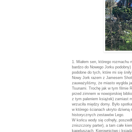
1. Miałem sen, którego rozmachu ni
bardzo do Nowego Jorku podobny) (
podobne do tych, które mi się śni
Nowy Jork razem z Jamesem Shott
zauważyliśmy, że miasto wyglda ja
Tsunami. Trochę jak w tym filmie 
przed zimnem w nowojorskiej bibli
z tym paleniem książek) zamiast me
wrzuciła między domy. Było spotkan
w którego ścianach ukryto dziwną 
historycznych zestawów Lego.
W końcu wody się cofnęły, poszedł
zniszczony parter), a tam całe kie
kapeluszach. Kierownictwo i ksiąd