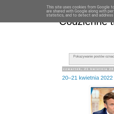
This site uses cookies from Google to 
are shared with Google along with per
statistics, and to detect and address
Codzienne t
Pokazywanie postów oznac
czwartek, 21 kwietnia 2
20–21 kwietnia 2022