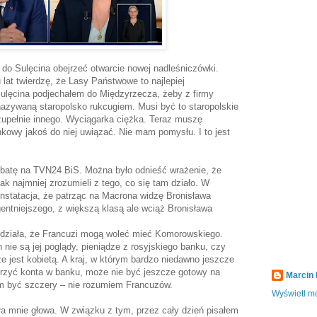
 do Sulęcina obejrzeć otwarcie nowej nadleśniczówki.
lat twierdzę, że Lasy Państwowe to najlepiej
ulęcina podjechałem do Międzyrzecza, żeby z firmy
azywaną staropolsko rukcugiem. Musi być to staropolskie
upełnie innego. Wyciągarka ciężka. Teraz muszę
kowy jakoś do niej uwiązać. Nie mam pomysłu. I to jest
batę na TVN24 BiS. Można było odnieść wrażenie, że
jak najmniej zrozumieli z tego, co się tam działo. W
tatacja, że patrząc na Macrona widzę Bronisława
entniejszego, z większą klasą ale wciąż Bronisława
edziała, że Francuzi mogą woleć mieć Komorowskiego.
ie są jej poglądy, pieniądze z rosyjskiego banku, czy
e jest kobietą. A kraj, w którym bardzo niedawno jeszcze
orzyć konta w banku, może nie być jeszcze gotowy na
Marcin
am być szczery – nie rozumiem Francuzów.
Wyświetl mó
ała mnie głowa. W związku z tym, przez cały dzień pisałem