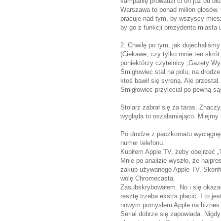
kampanię prowadzi ci on już od dł
Warszawa to ponad milion głosów.
pracuje nad tym, by wszyscy miesz
by go z funkcji prezydenta miasta 
2. Chwilę po tym, jak dojechaliśm
(Ciekawe, czy tylko mnie ten skrót
poniektórzy czytelnicy „Gazety Wybo
Śmigłowiec stał na polu, na drodz
ktoś bawił się syreną. Ale przestał
Śmigłowiec przyleciał po pewną sąsia
Stolarz zabrał się za taras. Znaczy,
wygląda to oszałamiająco. Miejmy 
Po drodze z paczkomatu wyciągnęli
numer telefonu.
Kupiłem Apple TV, żeby obejrzeć „
Mnie po analizie wyszło, że najpro
zakup używanego Apple TV. Skonfi
wolę Chromecasta.
Zasubskrybowałem. No i się okazał
resztę trzeba ekstra płacić. I to je
nowym pomysłem Apple na biznes j
Serial dobrze się zapowiada. Nigdy