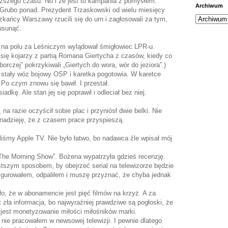
uższego czasu. No i że jest to kampania z pomysłem.
Archiwum
 Grubo ponad. Prezydent Trzaskowski od wielu miesięcy
kańcy Warszawy rzucili się do urn i zagłosowali za tym,
usunąć.
y na polu za Leśniczym wylądował śmigłowiec LPR-u.
 się kojarzy z partią Romana Giertycha z czasów, kiedy co
rczej” pokrzykiwali „Giertych do wora, wór do jeziora”.)
e stały wóz bojowy OSP i karetka pogotowia. W karetce
. Po czym znowu się bawił. I przestał.
dkę. Ale stan jej się poprawił i odleciał bez niej.
 na razie oczyścił sobie plac i przyniósł dwie belki. Nie
nadzieję, że z czasem prace przyspieszą.
śmy Apple TV. Nie było łatwo, bo nadawca źle wpisał mój
The Morning Show”. Bożena wypatrzyła gdzieś recenzję.
stszym sposobem, by obejrzeć serial na telewizorze będzie
gurowałem, odpaliłem i muszę przyznać, że chyba jednak
o, że w abonamencie jest pięć filmów na krzyż. A za
st zła informacja, bo najwyraźniej prawdziwe są pogłoski, że
est monetyzowanie miłości miłośników marki.
 nie pracowałem w newsowej telewizji. I pewnie dlatego