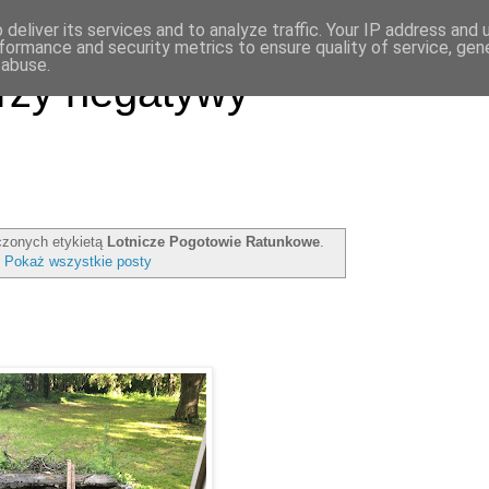
deliver its services and to analyze traffic. Your IP address and
formance and security metrics to ensure quality of service, ge
 abuse.
rzy negatywy
zonych etykietą
Lotnicze Pogotowie Ratunkowe
.
Pokaż wszystkie posty