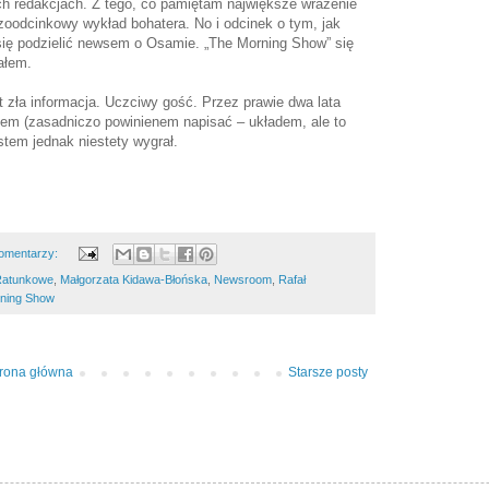
ych redakcjach. Z tego, co pamiętam największe wrażenie
zoodcinkowy wykład bohatera. No i odcinek o tym, jak
 się podzielić newsem o Osamie. „The Morning Show” się
ałem.
est zła informacja. Uczciwy gość. Przez prawie dwa lata
mem (zasadniczo powinienem napisać – układem, ale to
stem jednak niestety wygrał.
omentarzy:
 Ratunkowe
,
Małgorzata Kidawa-Błońska
,
Newsroom
,
Rafał
ning Show
trona główna
Starsze posty