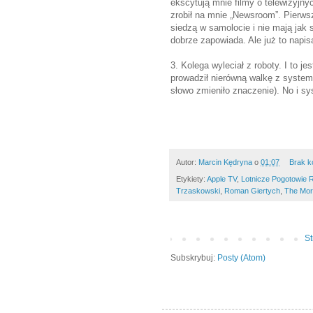
ekscytują mnie filmy o telewizyjn
zrobił na mnie „Newsroom”. Pierws
siedzą w samolocie i nie mają jak
dobrze zapowiada. Ale już to napis
3. Kolega wyleciał z roboty. I to j
prowadził nierówną walkę z syste
słowo zmieniło znaczenie). No i sy
Autor:
Marcin Kędryna
o
01:07
Brak k
Etykiety:
Apple TV
,
Lotnicze Pogotowie
Trzaskowski
,
Roman Giertych
,
The Mor
S
Subskrybuj:
Posty (Atom)