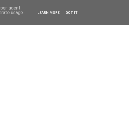
 user-agent
nerate usage
LEARN MORE
GOT IT