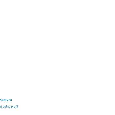
 Kędryna
j pełny profil