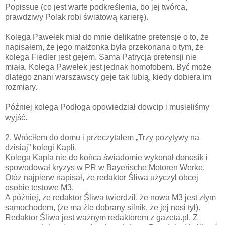
Popissue (co jest warte podkreślenia, bo jej twórca,
prawdziwy Polak robi światową karierę).
Kolega Pawełek miał do mnie delikatne pretensje o to, że
napisałem, że jego małżonka była przekonana o tym, że
kolega Fiedler jest gejem. Sama Patrycja pretensji nie
miała. Kolega Pawełek jest jednak homofobem. Być może
dlatego znani warszawscy geje tak lubią, kiedy dobiera im
rozmiary.
Później kolega Podłoga opowiedział dowcip i musieliśmy
wyjść.
2. Wróciłem do domu i przeczytałem „Trzy pozytywy na
dzisiaj” kolegi Kapli.
Kolega Kapla nie do końca świadomie wykonał donosik i
spowodował kryzys w PR w Bayerische Motoren Werke.
Otóż najpierw napisał, że redaktor Śliwa użyczył obcej
osobie testowe M3.
A później, że redaktor Śliwa twierdził, że nowa M3 jest złym
samochodem, (że ma źle dobrany silnik, że jej nosi tył).
Redaktor Śliwa jest ważnym redaktorem z gazeta.pl. Z