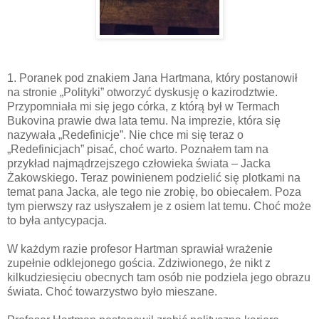
1. Poranek pod znakiem Jana Hartmana, który postanowił
na stronie „Polityki” otworzyć dyskusję o kazirodztwie.
Przypomniała mi się jego córka, z którą był w Termach
Bukovina prawie dwa lata temu. Na imprezie, która się
nazywała „Redefinicje”. Nie chce mi się teraz o
„Redefinicjach” pisać, choć warto. Poznałem tam na
przykład najmądrzejszego człowieka świata – Jacka
Żakowskiego. Teraz powinienem podzielić się plotkami na
temat pana Jacka, ale tego nie zrobię, bo obiecałem. Poza
tym pierwszy raz usłyszałem je z osiem lat temu. Choć może
to była antycypacja.
W każdym razie profesor Hartman sprawiał wrażenie
zupełnie odklejonego gościa. Zdziwionego, że nikt z
kilkudziesięciu obecnych tam osób nie podziela jego obrazu
świata. Choć towarzystwo było mieszane.