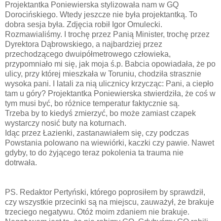
Projektantka Poniewierska stylizowała nam w GQ
Dorocińskiego. Wtedy jeszcze nie była projektantką. To
dobra sesja była. Zdjęcia robił Igor Omulecki.
Rozmawialiśmy. I trochę przez Panią Minister, trochę przez
Dyrektora Dąbrowskiego, a najbardziej przez
przechodzącego dwuipółmetrowego człowieka,
przypomniało mi się, jak moja ś.p. Babcia opowiadała, że po
ulicy, przy której mieszkała w Toruniu, chodziła strasznie
wysoka pani. I latali za nią ulicznicy krzycząc: Pani, a ciepło
tam u góry? Projektantka Poniewierska stwierdziła, że coś w
tym musi być, bo różnice temperatur faktycznie są.
Trzeba by to kiedyś zmierzyć, bo może zamiast czapek
wystarczy nosić buty na koturnach.
Idąc przez Łazienki, zastanawiałem się, czy podczas
Powstania polowano na wiewiórki, kaczki czy pawie. Nawet
gdyby, to do żyjącego teraz pokolenia ta trauma nie
dotrwała.
PS. Redaktor Pertyński, którego poprosiłem by sprawdził,
czy wszystkie przecinki są na miejscu, zauważył, że brakuje
trzeciego negatywu. Otóż moim zdaniem nie brakuje.