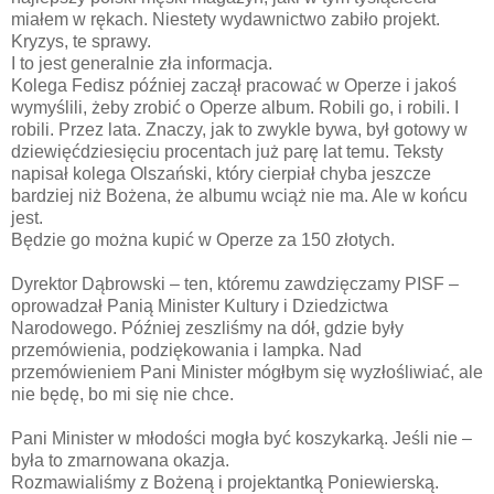
miałem w rękach. Niestety wydawnictwo zabiło projekt.
Kryzys, te sprawy.
I to jest generalnie zła informacja.
Kolega Fedisz później zaczął pracować w Operze i jakoś
wymyślili, żeby zrobić o Operze album. Robili go, i robili. I
robili. Przez lata. Znaczy, jak to zwykle bywa, był gotowy w
dziewięćdziesięciu procentach już parę lat temu. Teksty
napisał kolega Olszański, który cierpiał chyba jeszcze
bardziej niż Bożena, że albumu wciąż nie ma. Ale w końcu
jest.
Będzie go można kupić w Operze za 150 złotych.
Dyrektor Dąbrowski – ten, któremu zawdzięczamy PISF –
oprowadzał Panią Minister Kultury i Dziedzictwa
Narodowego. Później zeszliśmy na dół, gdzie były
przemówienia, podziękowania i lampka. Nad
przemówieniem Pani Minister mógłbym się wyzłośliwiać, ale
nie będę, bo mi się nie chce.
Pani Minister w młodości mogła być koszykarką. Jeśli nie –
była to zmarnowana okazja.
Rozmawialiśmy z Bożeną i projektantką Poniewierską.