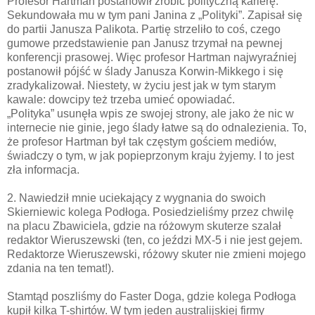
Profesor Hartman postanowił zrobić polityczną karierę.
Sekundowała mu w tym pani Janina z „Polityki”. Zapisał się
do partii Janusza Palikota. Partię strzeliło to coś, czego
gumowe przedstawienie pan Janusz trzymał na pewnej
konferencji prasowej. Więc profesor Hartman najwyraźniej
postanowił pójść w ślady Janusza Korwin-Mikkego i się
zradykalizował. Niestety, w życiu jest jak w tym starym
kawale: dowcipy też trzeba umieć opowiadać.
„Polityka” usunęła wpis ze swojej strony, ale jako że nic w
internecie nie ginie, jego ślady łatwe są do odnalezienia. To,
że profesor Hartman był tak częstym gościem mediów,
świadczy o tym, w jak popieprzonym kraju żyjemy. I to jest
zła informacja.
2. Nawiedził mnie uciekający z wygnania do swoich
Skierniewic kolega Podłoga. Posiedzieliśmy przez chwilę
na placu Zbawiciela, gdzie na różowym skuterze szalał
redaktor Wieruszewski (ten, co jeździ MX-5 i nie jest gejem.
Redaktorze Wieruszewski, różowy skuter nie zmieni mojego
zdania na ten temat!).
Stamtąd poszliśmy do Faster Doga, gdzie kolega Podłoga
kupił kilka T-shirtów. W tym jeden australijskiej firmy