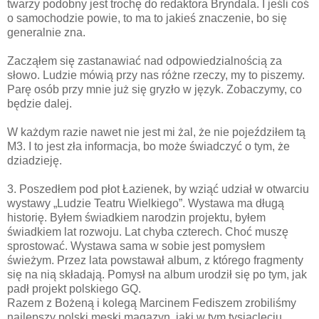
twarzy podobny jest trochę do redaktora Bryndala. I jeśli coś
o samochodzie powie, to ma to jakieś znaczenie, bo się
generalnie zna.
Zacząłem się zastanawiać nad odpowiedzialnością za
słowo. Ludzie mówią przy nas różne rzeczy, my to piszemy.
Parę osób przy mnie już się gryzło w język. Zobaczymy, co
będzie dalej.
W każdym razie nawet nie jest mi żal, że nie pojeździłem tą
M3. I to jest zła informacja, bo może świadczyć o tym, że
dziadzieję.
3. Poszedłem pod płot Łazienek, by wziąć udział w otwarciu
wystawy „Ludzie Teatru Wielkiego”. Wystawa ma długą
historię. Byłem świadkiem narodzin projektu, byłem
świadkiem lat rozwoju. Lat chyba czterech. Choć muszę
sprostować. Wystawa sama w sobie jest pomysłem
świeżym. Przez lata powstawał album, z którego fragmenty
się na nią składają. Pomysł na album urodził się po tym, jak
padł projekt polskiego GQ.
Razem z Bożeną i kolegą Marcinem Fediszem zrobiliśmy
najlepszy polski męski magazyn, jaki w tym tysiącleciu