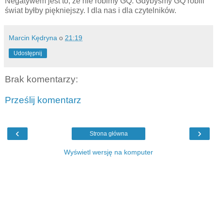
Negatywem jest to, że nie robimy GQ. Gdybyśmy GQ robili
świat byłby piękniejszy. I dla nas i dla czytelników.
Marcin Kędryna
o
21:19
Udostępnij
Brak komentarzy:
Prześlij komentarz
‹
›
Strona główna
Wyświetl wersję na komputer