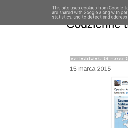
This site uses cookies from Google to 
are shared with Google along with per
statistics, and to detect and address
Codzienne t
poniedziałek, 16 marca 
15 marca 2015