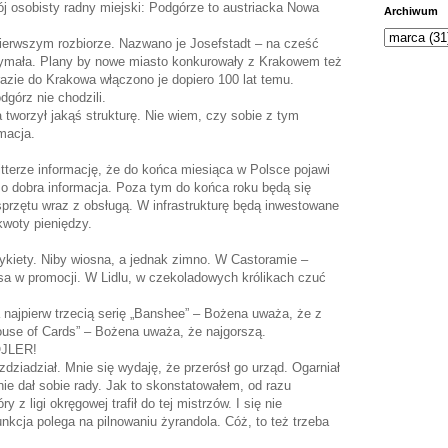
ój osobisty radny miejski: Podgórze to austriacka Nowa
Archiwum
ierwszym rozbiorze. Nazwano je Josefstadt – na cześć
rzymała. Plany by nowe miasto konkurowały z Krakowem też
azie do Krakowa włączono je dopiero 100 lat temu.
dgórz nie chodzili.
 tworzył jakąś strukturę. Nie wiem, czy sobie z tym
rmacja.
tterze informację, że do końca miesiąca w Polsce pojawi
rdzo dobra informacja. Poza tym do końca roku będą się
i sprzętu wraz z obsługą. W infrastrukturę będą inwestowane
kwoty pieniędzy.
kiety. Niby wiosna, a jednak zimno. W Castoramie –
sa w promocji. W Lidlu, w czekoladowych królikach czuć
najpierw trzecią serię „Banshee” – Bożena uważa, że z
„House of Cards” – Bożena uważa, że najgorszą.
JLER!
ziadział. Mnie się wydaję, że przerósł go urząd. Ogarniał
nie dał sobie rady. Jak to skonstatowałem, od razu
z ligi okręgowej trafił do tej mistrzów. I się nie
unkcja polega na pilnowaniu żyrandola. Cóż, to też trzeba