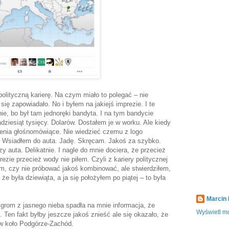
polityczną karierę. Na czym miało to polegać – nie
ę zapowiadało. No i byłem na jakiejś imprezie. I te
e, bo był tam jednoręki bandyta. I na tym bandycie
ziesiąt tysięcy. Dolarów. Dostałem je w worku. Ale kiedy
zenia głośnomówiące. Nie wiedzieć czemu z logo
 Wsiadłem do auta. Jadę. Skręcam. Jakoś za szybko.
y auta. Delikatnie. I nagle do mnie dociera, że przecież
ezie przecież wody nie piłem. Czyli z kariery politycznej
em, czy nie próbować jakoś kombinować, ale stwierdziłem,
 że była dziewiąta, a ja się położyłem po piątej – to była
Marcin
 grom z jasnego nieba spadła na mnie informacja, że
Wyświetl mó
 Ten fakt byłby jeszcze jakoś znieść ale się okazało, że
w koło Podgórze-Zachód.