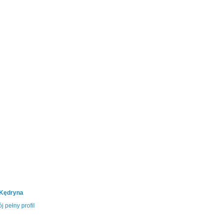
 Kędryna
j pełny profil