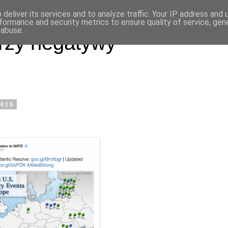
deliver its services and to analyze traffic. Your IP address and
formance and security metrics to ensure quality of service, ge
 abuse.
rzy negatywy
2015