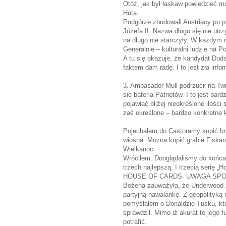
Otóż, jak był łaskaw powiedzieć m
Huta.
Podgórze zbudowali Austriacy po p
Józefa II. Nazwa długo się nie ut
na długo nie starczyły. W każdym r
Generalnie – kulturalni ludzie na Po
A tu się okazuje, że kandydat Duda
faktem dam radę. I to jest zła info
3. Ambasador Mull podrzucił na Twi
się bateria Patriotów. I to jest ba
pojawiać bliżej nieokreślone ilośc
zaś określone – bardzo konkretne 
Pojechałem do Castoramy kupić bry
wiosna. Można kupić grabie Fiskar
Wielkanoc.
Wróciłem. Dooglądaliśmy do końca 
trzech najlepszą. I trzecią serię 
HOUSE OF CARDS. UWAGA SPO
Bożena zauważyła, że Underwood zd
partyjną nawalankę. Z geopolityką 
pomyślałem o Donaldzie Tusku, który 
sprawdził. Mimo iż akurat to jego f
potrafić.