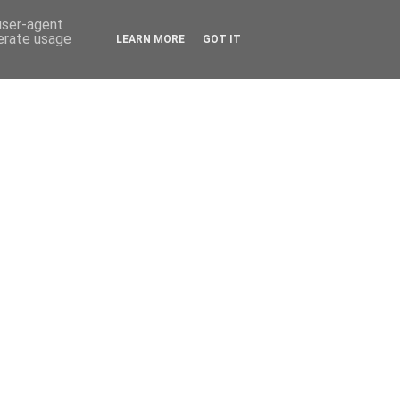
 user-agent
nerate usage
LEARN MORE
GOT IT