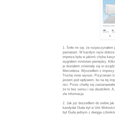
1. Śniło mi się, że rozpoczynałem 
pamiętam. W każdym razie dobrze si
impreza była w jakimś chyba kasyni
wygrałem mnóstwo pieniędzy. Kilkad
je dostałem zmieniały się w urząd
Mercedesa. Wyszedłem z imprezy.
Trochę mnie wynosi. Przycieram trz
jestem pod wpływem, bo na tej impr
nici. Przez chwilę się zastanawiał
że to bez sensu i się obudziłem. A,
zła informacja.
2. Jak już doszedłem do siebie jak
kandydat Duda był w Unii Wolności.
był Duda jednym z dwojga członkó