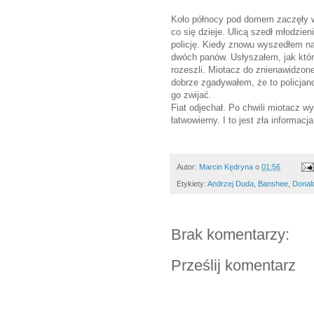
Koło północy pod domem zaczęły 
co się dzieje. Ulicą szedł młodzien
policję. Kiedy znowu wyszedłem n
dwóch panów. Usłyszałem, jak który
rozeszli. Miotacz do znienawidzone
dobrze zgadywałem, że to policjan
go zwijać.
Fiat odjechał. Po chwili miotacz w
łatwowierny. I to jest zła informacja
Autor:
Marcin Kędryna
o
01:56
Etykiety:
Andrzej Duda
,
Banshee
,
Donal
Brak komentarzy:
Prześlij komentarz