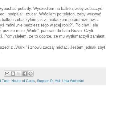
wybuchać petardy. Wyszedłem na balkon, żeby zobaczyć
iec i podpalał i rzucał. Wróciłem po telefon, żeby wezwać
a balkon zobaczyłem jak z miotaczem petard rozmawia
ś mówi „nie będziesz tego więcej robił?”. Po chwili się
j przeze mnie „Warki”, panowie do fiata Bravo. Czyli
ci. Pomyślałem, że to dobrze, że mu wytłumaczyli zamiast
yszedł z „Warki” i znowu zaczął miotać. Jestem jednak zbyt
.
d Tusk
,
House of Cards
,
Stephen D. Mull
,
Unia Wolności