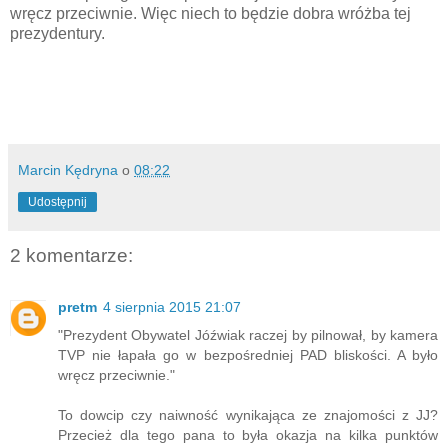
wręcz przeciwnie. Więc niech to będzie dobra wróżba tej
prezydentury.
Marcin Kędryna
o
08:22
Udostępnij
2 komentarze:
pretm
4 sierpnia 2015 21:07
"Prezydent Obywatel Jóźwiak raczej by pilnował, by kamera
TVP nie łapała go w bezpośredniej PAD bliskości. A było
wręcz przeciwnie."
To dowcip czy naiwność wynikająca ze znajomości z JJ?
Przecież dla tego pana to była okazja na kilka punktów