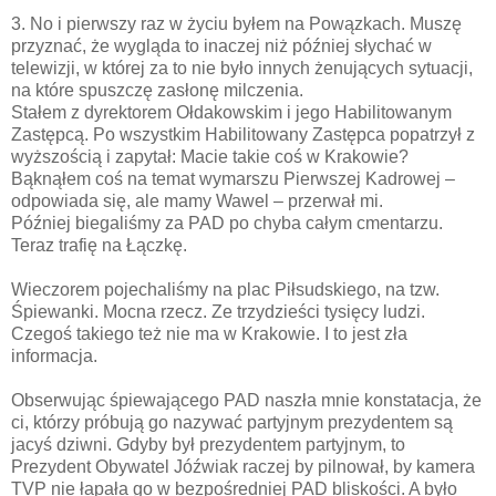
3. No i pierwszy raz w życiu byłem na Powązkach. Muszę
przyznać, że wygląda to inaczej niż później słychać w
telewizji, w której za to nie było innych żenujących sytuacji,
na które spuszczę zasłonę milczenia.
Stałem z dyrektorem Ołdakowskim i jego Habilitowanym
Zastępcą. Po wszystkim Habilitowany Zastępca popatrzył z
wyższością i zapytał: Macie takie coś w Krakowie?
Bąknąłem coś na temat wymarszu Pierwszej Kadrowej –
odpowiada się, ale mamy Wawel – przerwał mi.
Później biegaliśmy za PAD po chyba całym cmentarzu.
Teraz trafię na Łączkę.
Wieczorem pojechaliśmy na plac Piłsudskiego, na tzw.
Śpiewanki. Mocna rzecz. Ze trzydzieści tysięcy ludzi.
Czegoś takiego też nie ma w Krakowie. I to jest zła
informacja.
Obserwując śpiewającego PAD naszła mnie konstatacja, że
ci, którzy próbują go nazywać partyjnym prezydentem są
jacyś dziwni. Gdyby był prezydentem partyjnym, to
Prezydent Obywatel Jóźwiak raczej by pilnował, by kamera
TVP nie łapała go w bezpośredniej PAD bliskości. A było