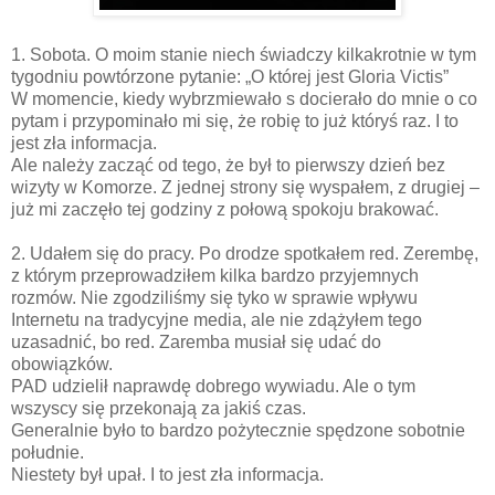
1. Sobota. O moim stanie niech świadczy kilkakrotnie w tym
tygodniu powtórzone pytanie: „O której jest Gloria Victis”
W momencie, kiedy wybrzmiewało s docierało do mnie o co
pytam i przypominało mi się, że robię to już któryś raz. I to
jest zła informacja.
Ale należy zacząć od tego, że był to pierwszy dzień bez
wizyty w Komorze. Z jednej strony się wyspałem, z drugiej –
już mi zaczęło tej godziny z połową spokoju brakować.
2. Udałem się do pracy. Po drodze spotkałem red. Zerembę,
z którym przeprowadziłem kilka bardzo przyjemnych
rozmów. Nie zgodziliśmy się tyko w sprawie wpływu
Internetu na tradycyjne media, ale nie zdążyłem tego
uzasadnić, bo red. Zaremba musiał się udać do
obowiązków.
PAD udzielił naprawdę dobrego wywiadu. Ale o tym
wszyscy się przekonają za jakiś czas.
Generalnie było to bardzo pożytecznie spędzone sobotnie
południe.
Niestety był upał. I to jest zła informacja.