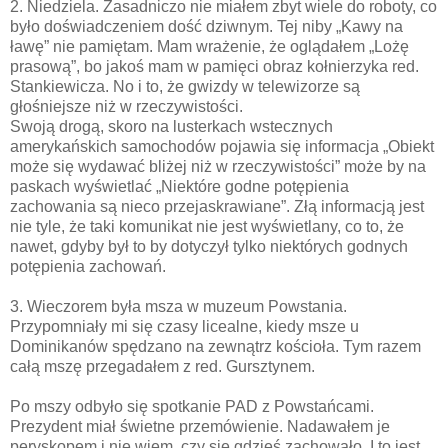
2. Niedziela. Zasadniczo nie miałem zbyt wiele do roboty, co
było doświadczeniem dość dziwnym. Tej niby „Kawy na
ławę” nie pamiętam. Mam wrażenie, że oglądałem „Lożę
prasową”, bo jakoś mam w pamięci obraz kołnierzyka red.
Stankiewicza. No i to, że gwizdy w telewizorze są
głośniejsze niż w rzeczywistości.
Swoją drogą, skoro na lusterkach wstecznych
amerykańskich samochodów pojawia się informacja „Obiekt
może się wydawać bliżej niż w rzeczywistości” może by na
paskach wyświetlać „Niektóre godne potępienia
zachowania są nieco przejaskrawiane”. Złą informacją jest
nie tyle, że taki komunikat nie jest wyświetlany, co to, że
nawet, gdyby był to by dotyczył tylko niektórych godnych
potępienia zachowań.
3. Wieczorem była msza w muzeum Powstania.
Przypomniały mi się czasy licealne, kiedy msze u
Dominikanów spędzano na zewnątrz kościoła. Tym razem
całą mszę przegadałem z red. Gursztynem.
Po mszy odbyło się spotkanie PAD z Powstańcami.
Prezydent miał świetne przemówienie. Nadawałem je
peryskopem i nie wiem, czy się gdzieś zachowało. I to jest